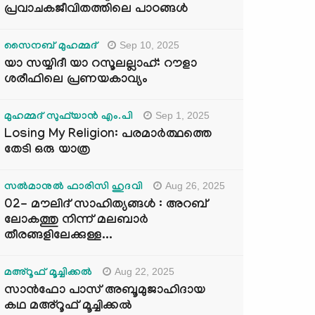
പ്രവാചകജീവിതത്തിലെ പാഠങ്ങൾ
Sep 10, 2025
സൈനബ് മുഹമ്മദ്
യാ സയ്യിദീ യാ റസൂലല്ലാഹ്: റൗളാ
ശരീഫിലെ പ്രണയകാവ്യം
Sep 1, 2025
മുഹമ്മദ് സുഫ്‌യാൻ എം.പി
Losing My Religion: പരമാർത്ഥത്തെ
തേടി ഒരു യാത്ര
Aug 26, 2025
സൽമാനുൽ ഫാരിസി ഹുദവി
02- മൗലിദ് സാഹിത്യങ്ങൾ : അറബ്
ലോകത്തു നിന്ന് മലബാർ
തീരങ്ങളിലേക്കുള്ള...
Aug 22, 2025
മഅ്റൂഫ് മൂച്ചിക്കല്‍
സാൻഫോ പാസ് അബൂമുജാഹിദായ
കഥ മഅ്റൂഫ് മൂച്ചിക്കല്‍