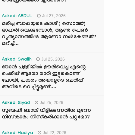
അഭിപ്രായങ്ങൾ എന്താണ്?
Jul 27, 2026
Asked: ABDUL
മരിച്ച ബാപ്പയുടെ കാശ് ( സൊത്ത്)
ഓഹരി വെക്കുമ്പോൾ, ആണ്‍ പെണ്‍
വ്യത്യാസത്തില്‍ ആണോ നല്‍കേണ്ടത്?
മറിച്ച്...
Jul 25, 2026
Asked: Swalih
ഞാൻ പള്ളിയിൽ ഊരിവെച്ച എന്റെ
ചെരിപ്പ് ആരോ മാറി ഇട്ടുകൊണ്ട്
പോയി, പകരം അയാളുടെ ചെരിപ്പ്
അവിടെ വെച്ചിട്ടുമുണ്ട്....
Jul 25, 2026
Asked: Siyad
സുബഹി ബാങ്ക് വിളിക്കുന്നതിനു മുന്നേ
നിസ്കാരം നിസ്കരിക്കാൻ പറ്റുമോ?
Jul 22, 2026
Asked: Hadiya