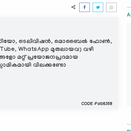
A
രീക്ക് റേഡിയോ, ടെലിവിഷൻ, മൊബൈൽ ഫോൺ,
uTube, WhatsApp മുതലായവ) വഴി
ങളോ മറ്റ് പ്രയോജനപ്രദമായ
ലാമികമായി വിലക്കുണ്ടോ
CODE :Fat16358