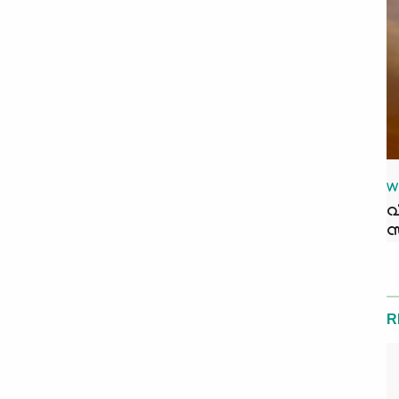
W
വ
സ
R