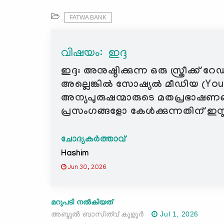
FATWA BANK
വിഷയം: ‍ ഇദ്ദ
ഇദ്ദഃ അനുഷ്ഠിക്കുന്ന ഒരു സ്ത്
അല്ലെങ്കിൽ സോഷ്യൽ മീഡിയ (Yo
അന്യപുരുഷന്മാരുടെ മതപ്രഭാഷണങ്
പ്രസംഗങ്ങളോ കേൾക്കുന്നതിന് ഇസ്
ചോദ്യകർത്താവ്
Hashim
Jun 30, 2026
മറുപടി നൽകിയത്
അബ്ദുല്‍ ബാസിത്വ് കൂളൂര്‍
Jul 1, 2026