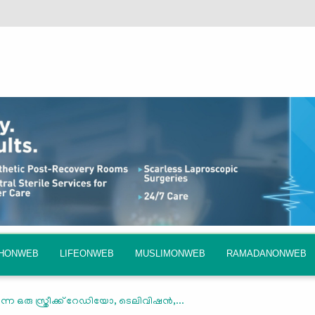
QHONWEB
LIFEONWEB
MUSLIMONWEB
RAMADANONWEB
കുന്ന ഒരു സ്ത്രീക്ക് റേഡിയോ, ടെലിവിഷൻ,...