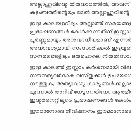
അല്ലാഹുവിന്റെ തിരുനാമത്തില്‍, അവന്
കുടുംബത്തിന്റെയും മേല്‍ അല്ലാഹുവിന്റെ അ
ഇദ്ദഃ കാലയളവിലും അല്ലാത്ത് സമയങ്ങളിലു
പ്രഭാഷണങ്ങൾ കേൾക്കുന്നതിന് ഇസ്ലാമ
പൂർണ്ണമായും അനുവദനീയമാണ് എന്നർത്ഥം
അനാവശ്യമായി സംസാരിക്കൽ ഇദ്ദയുടെ
സന്ദർഭങ്ങളിലും ഒരുപൊലെ നിരുൽസാഹപ
ഇദ്ദഃ കാലത്ത് ഇസ്ലാം കർശനമായി വിലക്ക
സൗന്ദര്യവർദ്ധക വസ്തുക്കൾ ഉപയ
നടത്തുക, അത്യാവശ്യ കാര്യങ്ങൾക്കല്
എന്നാൽ അറിവ് നേടുന്നതിനോ ആത്മീയ
ഇന്റർനെറ്റിലൂടെ പ്രഭാഷണങ്ങൾ കേൾക്ക
ഈമാനോടെ ജീവിക്കാനും ഈമാനോടെ മരി