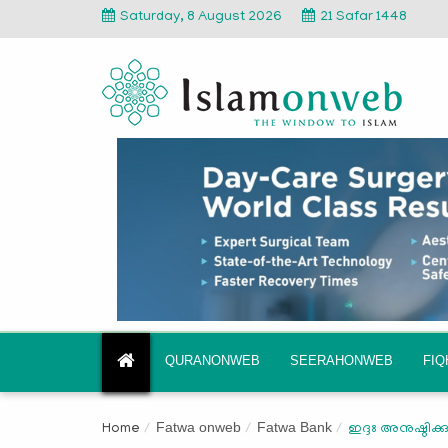
Saturday, 8 August 2026
21 Safar 1448
QURANONWEB
SEERAHONWEB
FI
Fatwa onweb
Fatwa Bank
Home
ഇദ്ദഃ അനുഷ്ഠിക്