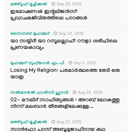
Sep 29, 2025
മഅ്റൂഫ് മൂച്ചിക്കല്‍
ഇമോഷണൽ ഇന്റലിജൻസ്:
പ്രവാചകജീവിതത്തിലെ പാഠങ്ങൾ
Sep 10, 2025
സൈനബ് മുഹമ്മദ്
യാ സയ്യിദീ യാ റസൂലല്ലാഹ്: റൗളാ ശരീഫിലെ
പ്രണയകാവ്യം
Sep 1, 2025
മുഹമ്മദ് സുഫ്‌യാൻ എം.പി
Losing My Religion: പരമാർത്ഥത്തെ തേടി ഒരു
യാത്ര
Aug 26, 2025
സൽമാനുൽ ഫാരിസി ഹുദവി
02- മൗലിദ് സാഹിത്യങ്ങൾ : അറബ് ലോകത്തു
നിന്ന് മലബാർ തീരങ്ങളിലേക്കുള്ള...
Aug 22, 2025
മഅ്റൂഫ് മൂച്ചിക്കല്‍
സാൻഫോ പാസ് അബൂമുജാഹിദായ കഥ