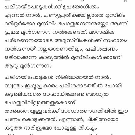
പലിശയിടപാടുകൾക്ക് ഉപയോഗിക്കും
എന്നതിനാൽ, പുണ്യപ്രതീക്ഷയില്ലാതെ മുസ്‌ലിം
ദരിദ്രർക്കോ മുസ്‌ലിം പൊതുജനനന്മയ്ക്കോ ആണ്
പ്രഥമ മുൻഗണന നൽകേണ്ടത്. മാനുഷിക
പരിഗണനയോടെ അമുസ്‌ലിംകൾക്ക് സഹായം
നൽകുന്നത് നല്ലതാണെങ്കിലും, പലിശപ്പണം
ഒഴിവാക്കുന്ന കാര്യത്തിൽ മുസ്‌ലിംകൾക്കാണ്
ആദ്യ മുൻഗണന.
പലിശയിടപാടുകൾ നിഷിദ്ധമായതിനാൽ,
സ്വന്തം ഇഷ്ടപ്രകാരം പലിശക്കടത്തിൽ പോയി
കുടുങ്ങിയവരെ സഹായിക്കേണ്ട ബാധ്യത
പൊതുവിലില്ലാത്തതുകൊണ്ട്
അങ്ങനെയുള്ളവർക്ക് സാധാരണഗതിയിൽ ഈ
പണം കൊടുക്കരുത്. എന്നാൽ, ചികിത്സയോ
കടുത്ത ദാരിദ്ര്യമോ പോലുള്ള തികച്ചും