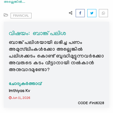
അല്ലെങ്കിൽ...
e
N
a
FINANCIAL
v
i
വിഷയം: ‍ ബാങ്ക് പലിശ
g
a
ബാങ്ക് പലിശയായി ലഭിച്ച പണം
t
അമുസ്‌ലിംകൾക്കോ അല്ലെങ്കിൽ
i
പലിശക്കടം കൊണ്ട് ബുദ്ധിമുട്ടുന്നവർക്കോ
o
അവരുടെ കടം വീട്ടാനായി നൽകാൻ
n
അനുവാദമുണ്ടോ?
ചോദ്യകർത്താവ്
Imthiyas Kv
Jun 11, 2026
CODE :Fin16328