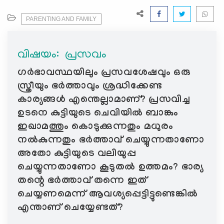
e
N
PARENTING AND FAMILY
a
v
വിഷയം: ‍ പ്രസവം
i
g
ഗർഭാവസ്ഥയിലും പ്രസവശേഷവും ഒരു
a
സ്ത്രീയും ഭർത്താവും ശ്രദ്ധിക്കേണ്ട
t
കാര്യങ്ങൾ എന്തെല്ലാമാണ്? പ്രസവിച്ച
i
ഉടനെ കുട്ടിയുടെ ചെവിയിൽ ബാങ്കും
o
ഇഖാമത്തും കൊടുക്കുന്നതും മധുരം
n
നൽകുന്നതും ഭർത്താവ് ചെയ്യുന്നതാണോ
അതോ കുട്ടിയുടെ വലിയുപ്പ
ചെയ്യുന്നതാണോ കൂടുതൽ ഉത്തമം? ഭാര്യ
തന്റെ ഭർത്താവ് തന്നെ ഇത്
ചെയ്യണമെന്ന് ആവശ്യപ്പെട്ടിട്ടുണ്ടെങ്കിൽ
എന്താണ് ചെയ്യേണ്ടത്?