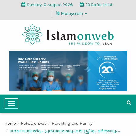
Sunday, 9 August 2026
23 Safar 1448
Malayalam
T
o
g
Fatwa onweb
Parenting and Family
Home
g
ഗർഭാവസ്ഥയിലും പ്രസവശേഷവും ഒരു സ്ത്രീയും ഭർത്താവും...
l