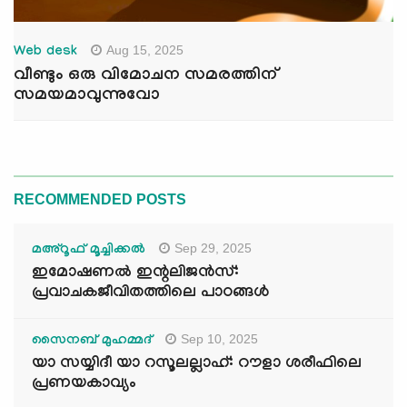
Aug 15, 2025
Web desk
വീണ്ടും ഒരു വിമോചന സമരത്തിന്
സമയമാവുന്നുവോ
RECOMMENDED POSTS
Sep 29, 2025
മഅ്റൂഫ് മൂച്ചിക്കല്‍
ഇമോഷണൽ ഇന്റലിജൻസ്:
പ്രവാചകജീവിതത്തിലെ പാഠങ്ങൾ
Sep 10, 2025
സൈനബ് മുഹമ്മദ്
യാ സയ്യിദീ യാ റസൂലല്ലാഹ്: റൗളാ ശരീഫിലെ
പ്രണയകാവ്യം