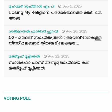
Sep 1, 2025
മുഹമ്മദ് സുഫ്‌യാൻ എം.പി
Losing My Religion: പരമാർത്ഥത്തെ തേടി ഒരു
യാത്ര
Aug 26, 2025
സൽമാനുൽ ഫാരിസി ഹുദവി
02- മൗലിദ് സാഹിത്യങ്ങൾ : അറബ് ലോകത്തു
നിന്ന് മലബാർ തീരങ്ങളിലേക്കുള്ള...
Aug 22, 2025
മഅ്റൂഫ് മൂച്ചിക്കല്‍
സാൻഫോ പാസ് അബൂമുജാഹിദായ കഥ
മഅ്റൂഫ് മൂച്ചിക്കല്‍
VOTING POLL