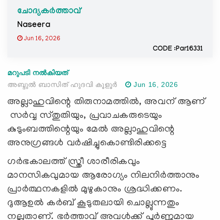
ചോദ്യകർത്താവ്
Naseera
Jun 16, 2026
CODE :Par16331
മറുപടി നൽകിയത്
അബ്ദുൽ ബാസിത് ഹുദവി കൂളൂർ
Jun 16, 2026
അല്ലാഹുവിന്റെ തിരുനാമത്തില്‍, അവന് ആണ്
സര്‍വ്വ സ്തുതിയും, പ്രവാചകരുടെയും
കുടുംബത്തിന്റെയും മേല്‍ അല്ലാഹുവിന്റെ
അനുഗ്രങ്ങള്‍ വര്‍ഷിച്ചുകൊണ്ടിരിക്കട്ടെ
ഗർഭകാലത്ത് സ്ത്രീ ശാരീരികവും
മാനസികവുമായ ആരോഗ്യം നിലനിർത്താനും
പ്രാർത്ഥനകളിൽ മുഴുകാനും ശ്രദ്ധിക്കണം.
ദുആഉൽ കർബ് കൂടുതലായി ചൊല്ലുന്നതും
നല്ലതാണ്. ഭർത്താവ് അവൾക്ക് പൂർണ്ണമായ