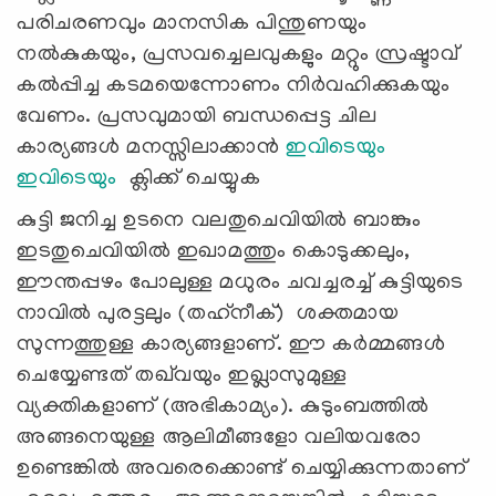
പരിചരണവും മാനസിക പിന്തുണയും
നൽകുകയും, പ്രസവച്ചെലവുകളും മറ്റും സ്രഷ്ടാവ്
കൽപ്പിച്ച കടമയെന്നോണം നിർവഹിക്കുകയും
വേണം. പ്രസവുമായി ബന്ധപ്പെട്ട ചില
കാര്യങ്ങൾ മനസ്സിലാക്കാൻ
ഇവിടെയും
ഇവിടെയും
ക്ലിക്ക് ചെയ്യുക
കുട്ടി ജനിച്ച ഉടനെ വലതുചെവിയിൽ ബാങ്കും
ഇടതുചെവിയിൽ ഇഖാമത്തും കൊടുക്കലും,
ഈന്തപ്പഴം പോലുള്ള മധുരം ചവച്ചരച്ച് കുട്ടിയുടെ
നാവിൽ പുരട്ടലും (തഹ്‌നീക്) ശക്തമായ
സുന്നത്തുള്ള കാര്യങ്ങളാണ്. ഈ കർമ്മങ്ങൾ
ചെയ്യേണ്ടത് തഖ്‌വയും ഇഖ്ലാസുമുള്ള
വ്യക്തികളാണ് (അഭികാമ്യം). കുടുംബത്തിൽ
അങ്ങനെയുള്ള ആലിമീങ്ങളോ വലിയവരോ
ഉണ്ടെങ്കിൽ അവരെക്കൊണ്ട് ചെയ്യിക്കുന്നതാണ്