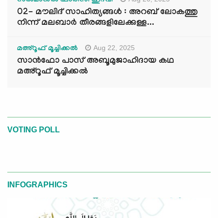
സൽമാനുൽ ഫാരിസി ഹുദവി
02- മൗലിദ് സാഹിത്യങ്ങൾ : അറബ് ലോകത്തു
നിന്ന് മലബാർ തീരങ്ങളിലേക്കുള്ള...
Aug 22, 2025
മഅ്റൂഫ് മൂച്ചിക്കല്‍
സാൻഫോ പാസ് അബൂമുജാഹിദായ കഥ
മഅ്റൂഫ് മൂച്ചിക്കല്‍
VOTING POLL
INFOGRAPHICS