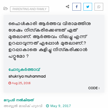
e
N
PARENTING AND FAMILY
a
v
ഹൈള്‍കാരി ആര്‍ത്തവ വിരാമത്തിനു
i
ശേഷം നിസ്കരിക്കെണ്ടത് ഏത്
g
മുതലാണ്‌. ആര്‍ത്തവം നിലച്ചു എന്ന്
a
ഉറപ്പാവുന്നത് എപ്പോള്‍ മുതലാണ്‌.?
t
ഉറപ്പാകാതെ കുളിച്ചു നിസ്കരിക്കാന്‍
i
o
പറ്റുമോ ?
n
ചോദ്യകർത്താവ്
shukriya muhammad
Aug 25, 2016
CODE :
മറുപടി നൽകിയത്
അബ്ദുല്‍ മാലിക് ഹുദവി
May 9, 2017