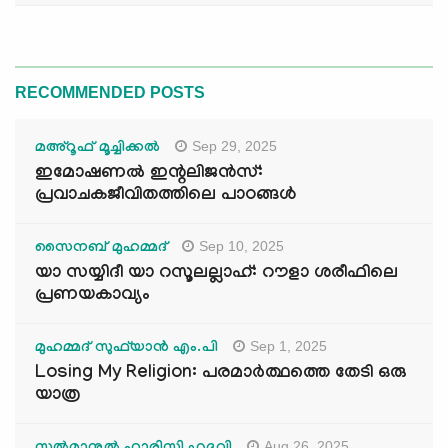
RECOMMENDED POSTS
Sep 29, 2025
മഅ്റൂഫ് മൂച്ചിക്കല്‍
ഇമോഷണൽ ഇന്റലിജൻസ്:
പ്രവാചകജീവിതത്തിലെ പാഠങ്ങൾ
Sep 10, 2025
സൈനബ് മുഹമ്മദ്
യാ സയ്യിദീ യാ റസൂലല്ലാഹ്: റൗളാ ശരീഫിലെ
പ്രണയകാവ്യം
Sep 1, 2025
മുഹമ്മദ് സുഫ്‌യാൻ എം.പി
Losing My Religion: പരമാർത്ഥത്തെ തേടി ഒരു
യാത്ര
Aug 26, 2025