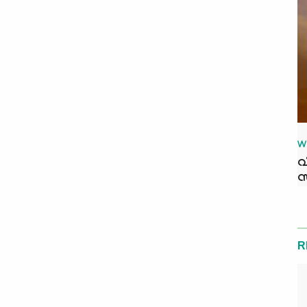
W
വ
സ
R