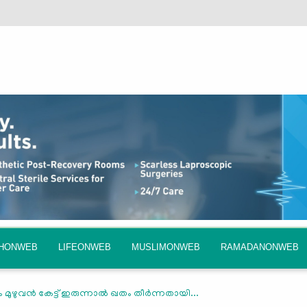
QHONWEB
LIFEONWEB
MUSLIMONWEB
RAMADANONWEB
ുവൻ കേട്ട് ഇരുന്നാൽ ഖതം തീർന്നതായി...