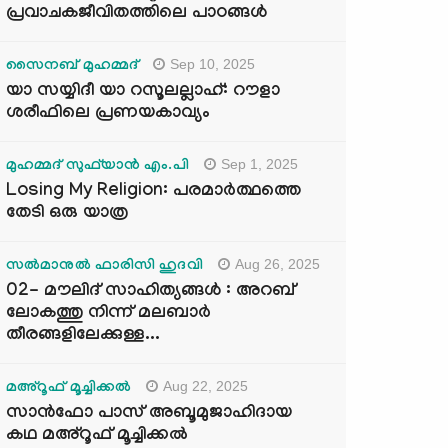
പ്രവാചകജീവിതത്തിലെ പാഠങ്ങൾ
Sep 10, 2025
സൈനബ് മുഹമ്മദ്
യാ സയ്യിദീ യാ റസൂലല്ലാഹ്: റൗളാ
ശരീഫിലെ പ്രണയകാവ്യം
Sep 1, 2025
മുഹമ്മദ് സുഫ്‌യാൻ എം.പി
Losing My Religion: പരമാർത്ഥത്തെ
തേടി ഒരു യാത്ര
Aug 26, 2025
സൽമാനുൽ ഫാരിസി ഹുദവി
02- മൗലിദ് സാഹിത്യങ്ങൾ : അറബ്
ലോകത്തു നിന്ന് മലബാർ
തീരങ്ങളിലേക്കുള്ള...
Aug 22, 2025
മഅ്റൂഫ് മൂച്ചിക്കല്‍
സാൻഫോ പാസ് അബൂമുജാഹിദായ
കഥ മഅ്റൂഫ് മൂച്ചിക്കല്‍