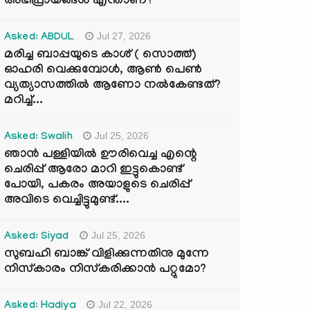
അഭിപ്രായങ്ങൾ എന്താണ്?
Jul 27, 2026
Asked: ABDUL
മരിച്ച ബാപ്പയുടെ കാശ് ( സൊത്ത്)
ഓഹരി വെക്കുമ്പോൾ, ആണ്‍ പെണ്‍
വ്യത്യാസത്തില്‍ ആണോ നല്‍കേണ്ടത്?
മറിച്ച്...
Jul 25, 2026
Asked: Swalih
ഞാൻ പള്ളിയിൽ ഊരിവെച്ച എന്റെ
ചെരിപ്പ് ആരോ മാറി ഇട്ടുകൊണ്ട്
പോയി, പകരം അയാളുടെ ചെരിപ്പ്
അവിടെ വെച്ചിട്ടുമുണ്ട്....
Jul 25, 2026
Asked: Siyad
സുബഹി ബാങ്ക് വിളിക്കുന്നതിനു മുന്നേ
നിസ്കാരം നിസ്കരിക്കാൻ പറ്റുമോ?
Jul 22, 2026
Asked: Hadiya