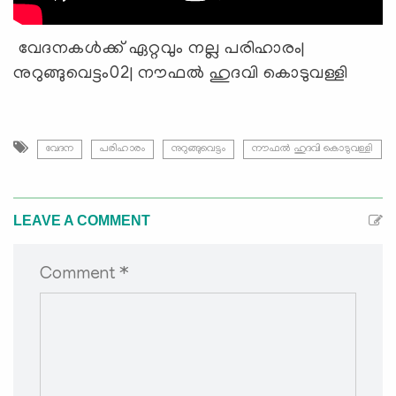
വേദനകള്‍ക്ക് ഏറ്റവും നല്ല പരിഹാരം|
നുറുങ്ങുവെട്ടം02| നൗഫല്‍ ഹുദവി കൊടുവള്ളി
വേദന
പരിഹാരം
നുറുങ്ങുവെട്ടം
നൗഫല്‍ ഹുദവി കൊടുവള്ളി
LEAVE A COMMENT
Comment *