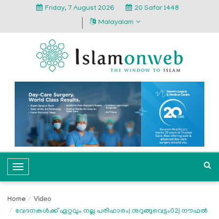
Friday, 7 August 2026
20 Safar 1448
Malayalam
T
o
g
Video
Home
g
വേദനകള്‍ക്ക് ഏറ്റവും നല്ല പരിഹാരം| നുറുങ്ങുവെട്ടം02| നൗഫല്‍
l