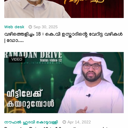
Sep 30, 2025
Web desk
വഴിത്തെളിച്ചം 18 : കെ.വി ഉസ്താദിൻ്റെ വേറിട്ട വഴികൾ
| ഡോ....
VIDEO
Apr 14, 2022
നൗഫൽ ഹുദവി കൊടുവള്ളി