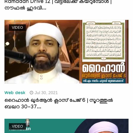
Ramadan Drive 12 | വീട്ടിലേക്ക് കയറുമ്പോൾ |
നൗഫൽ ഹുദവി...
VIDEO
Jul 30, 2021
Web desk
റൈഹാന്‍ ഖുര്‍ആന്‍ ക്ലാസ് പേജ് 6 | സൂറത്തുല്‍
ബഖറ 30-37...
VIDEO