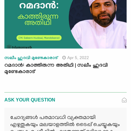
Apr 5, 2022
സലീം ഹുദവി മുണ്ടേകാരാട്
റമദാൻ: കാത്തിരുന്ന അതിഥി | സലീം ഹുദവി
മുണ്ടേകാരാട്
ASK YOUR QUESTION
ചോദ്യങ്ങള്‍ പരമാവധി വ്യക്തമായി
എഴുതുകയും മലയാളത്തില്‍ ടൈപ്പ് ചെയ്യുകയും