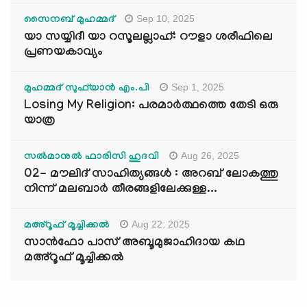
Sep 10, 2025
സൈനബ് മുഹമ്മദ്
യാ സയ്യിദീ യാ റസൂലല്ലാഹ്: റൗളാ ശരീഫിലെ
പ്രണയകാവ്യം
Sep 1, 2025
മുഹമ്മദ് സുഫ്‌യാൻ എം.പി
Losing My Religion: പരമാർത്ഥത്തെ തേടി ഒരു
യാത്ര
Aug 26, 2025
സൽമാനുൽ ഫാരിസി ഹുദവി
02- മൗലിദ് സാഹിത്യങ്ങൾ : അറബ് ലോകത്തു
നിന്ന് മലബാർ തീരങ്ങളിലേക്കുള്ള...
Aug 22, 2025
മഅ്റൂഫ് മൂച്ചിക്കല്‍
സാൻഫോ പാസ് അബൂമുജാഹിദായ കഥ
മഅ്റൂഫ് മൂച്ചിക്കല്‍