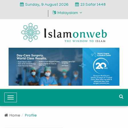
Sunday, 9 August 2026
23 Safar 1448
Malayalam
T
o
g
Home
Profile
g
l