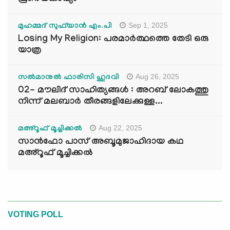
Sep 1, 2025
മുഹമ്മദ് സുഫ്‌യാൻ എം.പി
Losing My Religion: പരമാർത്ഥത്തെ തേടി ഒരു
യാത്ര
Aug 26, 2025
സൽമാനുൽ ഫാരിസി ഹുദവി
02- മൗലിദ് സാഹിത്യങ്ങൾ : അറബ് ലോകത്തു
നിന്ന് മലബാർ തീരങ്ങളിലേക്കുള്ള...
Aug 22, 2025
മഅ്റൂഫ് മൂച്ചിക്കല്‍
സാൻഫോ പാസ് അബൂമുജാഹിദായ കഥ
മഅ്റൂഫ് മൂച്ചിക്കല്‍
VOTING POLL