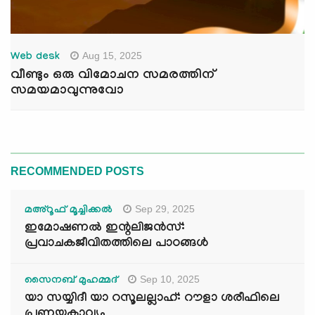
Aug 15, 2025
Web desk
വീണ്ടും ഒരു വിമോചന സമരത്തിന്
സമയമാവുന്നുവോ
RECOMMENDED POSTS
Sep 29, 2025
മഅ്റൂഫ് മൂച്ചിക്കല്‍
ഇമോഷണൽ ഇന്റലിജൻസ്:
പ്രവാചകജീവിതത്തിലെ പാഠങ്ങൾ
Sep 10, 2025
സൈനബ് മുഹമ്മദ്
യാ സയ്യിദീ യാ റസൂലല്ലാഹ്: റൗളാ ശരീഫിലെ
പ്രണയകാവ്യം