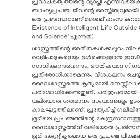
പ്രവാചകത്വത്തിന്റെ വ്യാപ്തി എന്നിവയെക്ക
ബാഹ്യപ്രപഞ്ച ജീവന്റെ അസ്തിത്വവുമായി
ഒരു പ്രബന്ധമാണ് ശൈഖ് ഹംസ കറാമലി ര
Existence of Intelligent Life Outsid
and Science' എന്നത്.
ശാസ്ത്രത്തിന്റെ അതിരുകൾക്കപ്പുറം നി
വെളിപാടുകളെയും ഉൾക്കൊള്ളാൻ ഇസ്‌ല
സാധിക്കുന്നുവെന്നും, ഭൗതികവാദ നി
പ്രതിരോധിക്കാമെന്നും വിശകലനം ചെയ്യ
ദൈവശാസ്ത്രത്തെ കൃത്യമായി മനസ്സിലാ
പരിശോധിക്കേണ്ടതുണ്ട്. ചരിത്രപരമായ
വലിയൊരു ശതമാനം സംവാദങ്ങളും ഉടലെ
കാലഘട്ടത്തിലാണ്. പ്രത്യേകിച്ച് ഗലീ
ഭൂമിയെ പ്രപഞ്ചത്തിന്റെ കേന്ദ്രസ്ഥാനത്തുന
ദൈവശാസ്ത്രത്തിന് വലിയൊരു പ്രതിസന്ധ
ഭൂമി കേന്ദ്രീകൃതമായ ഒരു പ്രപഞ്ച വീക്