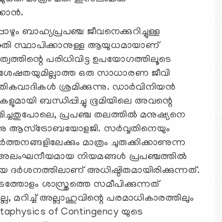
കാന്‍.
ം ബാഹ്യപ്രപഞ്ച ജീവനെക്കുറിച്ചുള്ള
തി സ്ഥാപിക്കാനുള്ള ആയുധമായാണ്
്വത്തിന്റെ പരിധിവിട്ട ഉപയോഗത്തിലൂടെ
ശേഷതയുമില്ലാത്ത ഒരു സാധാരണ ജീവി
ൗതികവാദികൾ ശ്രമിക്കുന്നു. ഡാർവിനിയൻ
ളുമായി ബന്ധിപ്പിച്ചു ഭൂമിയിലെ അവന്റെ
ച്ചതുപോലെ, പ്രപഞ്ച തലത്തിൽ മനുഷ്യനെ
്നു ആസ്ട്രോബയോളജി. സർവ്വതിനെയും
തനങ്ങളിലേക്കും മാത്രം ചുരുക്കിക്കാണുന്ന
ന്റെ അലംഘനീയമായ നിയമങ്ങൾ പ്രപഞ്ചത്തിൽ
ായ ദർശനത്തിലാണ് അധിഷ്ഠിതമായിരിക്കുന്നത്.
ത്തോളം ശാസ്ത്രത്തെ സമീപിക്കുന്നത്
്ല, മറിച്ച് അല്ലാഹുവിന്റെ പരമാധികാരത്തിലും
aphysics of Contingency യുടെ