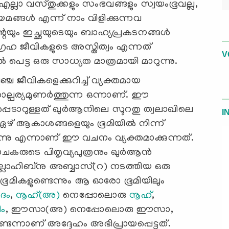
എല്ലാ വസ്തുക്കളും സംഭവങ്ങളും സ്വയംഭൂവല്ല,
യമങ്ങൾ എന്ന് നാം വിളിക്കുന്നവ
ന്റെയും ഇച്ഛയുടെയും ബാഹ്യപ്രകടനങ്ങൾ
രഹ ജീവികളുടെ അസ്തിത്വം എന്നത്
V
െട്ട ഒരു സാധ്യത മാത്രമായി മാറുന്നു.
 ജീവികളെക്കുറിച്ച് വ്യക്തമായ
്പര്യമുണർത്തുന്ന ഒന്നാണ്. ഈ
പ്പെടാറുള്ളത് ഖുർആനിലെ സൂറതു ത്വലാഖിലെ
I
ഏഴ് ആകാശങ്ങളെയും ഭൂമിയിൽ നിന്ന്
ുന്നു എന്നാണ് ഈ വചനം വ്യക്തമാക്കുന്നത്.
ാചകരുടെ പിതൃവ്യപുത്രനും ഖുർആൻ
ല്ലാഹിബ്നു അബ്ബാസ്(റ) നടത്തിയ ഒരു
ഭൂമികളുണ്ടെന്നും ആ ഓരോ ഭൂമിയിലും
ദം
,
നൂഹ്(അ)
നെപ്പോലൊരു
നൂഹ്
,
ം
, ഈസാ(അ) നെപ്പോലൊരു ഈസാ,
ന്നാണ് അദ്ദേഹം അഭിപ്രായപ്പെട്ടത്.