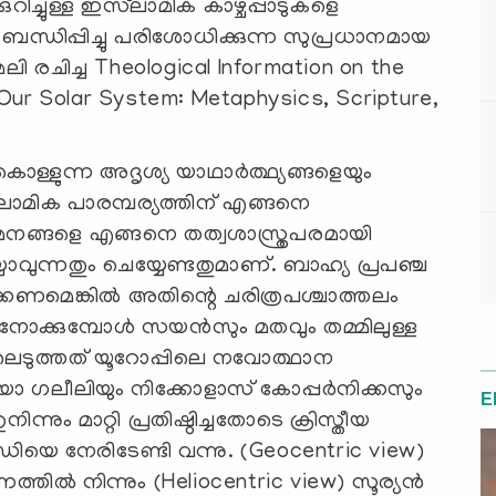
ുറിച്ചുള്ള ഇസ്‌ലാമിക കാഴ്ചപ്പാടുകളെ
 ബന്ധിപ്പിച്ചു പരിശോധിക്കുന്ന സുപ്രധാനമായ
ചിച്ച Theological Information on the
e Our Solar System: Metaphysics, Scripture,
ലകൊള്ളുന്ന അദൃശ്യ യാഥാർത്ഥ്യങ്ങളെയും
ാമിക പാരമ്പര്യത്തിന് എങ്ങനെ
ഗമനങ്ങളെ എങ്ങനെ തത്വശാസ്ത്രപരമായി
ാവുന്നതും ചെയ്യേണ്ടതുമാണ്. ബാഹ്യ പ്രപഞ്ച
ക്കണമെങ്കിൽ അതിന്റെ ചരിത്രപശ്ചാത്തലം
ി നോക്കുമ്പോൾ സയൻസും മതവും തമ്മിലുള്ള
ടുത്തത് യൂറോപ്പിലെ നവോത്ഥാന
ലിയോ ഗലീലിയും നിക്കോളാസ് കോപ്പർനിക്കസും
E
ിന്നും മാറ്റി പ്രതിഷ്ഠിച്ചതോടെ ക്രിസ്തീയ
ിയെ നേരിടേണ്ടി വന്നു. (Geocentric view)
ഷണത്തിൽ നിന്നും (Heliocentric view) സൂര്യൻ