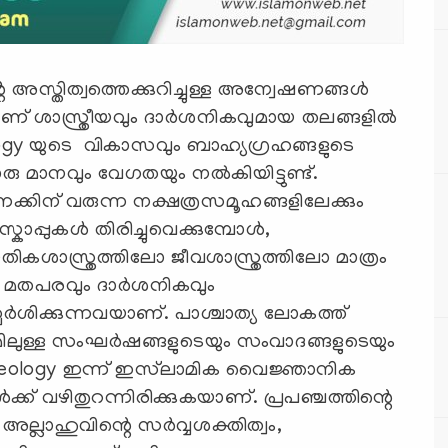
്റെ അസ്തിത്വത്തെക്കുറിച്ചുള്ള അന്വേഷണങ്ങൾ
യാണ് ശാസ്ത്രീയവും ദാർശനികവുമായ തലങ്ങളിൽ
ogy യുടെ വികാസവും ബാഹ്യഗ്രഹങ്ങളുടെ
 മാനവും വേഗതയും നൽകിയിട്ടുണ്ട്.
ക്കിന് വരുന്ന നക്ഷത്രസമൂഹങ്ങളിലേക്കും
കോപ്പുകൾ തിരിച്ചുവെക്കുമ്പോൾ,
ികശാസ്ത്രത്തിലോ ജീവശാസ്ത്രത്തിലോ മാത്രം
ള്ള മതപരവും ദാർശനികവും
ർശിക്കുന്നവയാണ്. പാശ്ചാത്യ ലോകത്ത്
തമ്മിലുള്ള സംഘർഷങ്ങളുടെയും സംവാദങ്ങളുടെയും
theology ഇന്ന് ഇസ്‌ലാമിക വൈജ്ഞാനിക
ക് വഴിതുറന്നിരിക്കുകയാണ്. പ്രപഞ്ചത്തിന്റെ
ല്ലാഹുവിന്റെ സർവ്വശക്തിത്വം,