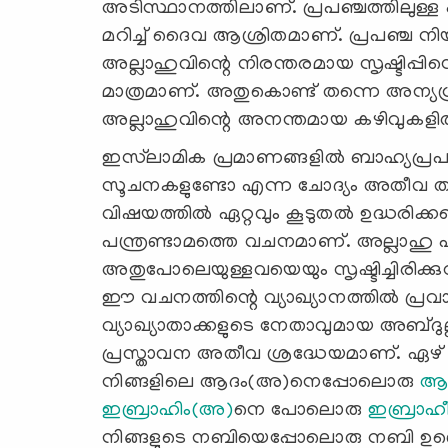
അടിസ്ഥാനത്തിലാണ്. പ്രപഞ്ചത്തിലുള്ള 
മറിച്ച് ദൈവ ആശ്രിതമാണ്. പ്രപഞ്ച നി
അല്ലാഹുവിന്റെ നിരന്തരമായ സൃഷ്ടിപ്പി
മാത്രമാണ്. അതുകൊണ്ട് തന്നെ അന്യഗ്
അല്ലാഹുവിന്റെ അനന്തമായ കഴിവുകളിൽ പ
ഇസ്‌ലാമിക പ്രമാണങ്ങളിൽ ബാഹ്യപ്രപഞ്ച
സൂചനകളുണ്ടോ എന്ന ചോദ്യം അതീവ താല
വിഷയത്തിൽ ഏറ്റവും കൂടുതൽ ഉദ്ധരിക്ക
പന്ത്രണ്ടാമത്തെ വചനമാണ്. അല്ലാഹു 
അതുപോലെയുള്ളവയെയും സൃഷ്ടിച്ചിരിക്ക
ഈ വചനത്തിന്റെ വ്യാഖ്യാനത്തിൽ പ്രവ
വ്യാഖ്യാതാക്കളുടെ നേതാവുമായ അബ്ദു
പ്രസ്താവന അതീവ ശ്രദ്ധേയമാണ്. ഏഴ് 
നിങ്ങളിലെ ആദം(അ)നെപ്പോലൊരു
ആ
ഇബ്രാഹിം(അ)
നെ പോലൊരു
ഇബ്രാഹീ
നിങ്ങളുടെ നബിയെപ്പോലൊരു നബി ഉണ്ടെ