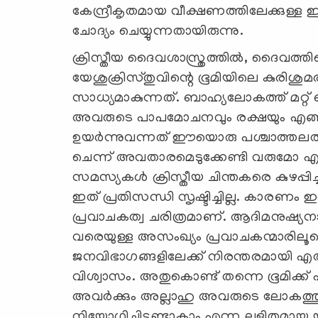
കേന്ദ്രീകൃതമായ വീക്ഷണത്തിലേക്കുള്
ചോദ്യം ചെയ്യുന്നതായിരുന്നു.
ക്രിസ്തീയ ദൈവശാസ്ത്രത്തിൽ, ദൈവത്ത
യേശുക്രിസ്തുവിന്റെ ഭൂമിയിലെ കുരിശ
സാധ്യമാകുന്നത്. ബാഹ്യലോകത്ത് മറ്റ് 
അവരുടെ പാപമോചനവും രക്ഷയും എങ്ങ
ഉയർന്നുവന്നത് ഈയൊരു പശ്ചാത്തലത്ത
ചെന്ന് അവതാരമെടുക്കേണ്ടി വരുമോ എന
സമസ്യകൾ ക്രിസ്തീയ ചിന്തകരെ കുഴപ്പി
ഇത് പ്രതിസന്ധി സൃഷ്ടിച്ചില്ല. കാരണ
പ്രവാചകത്വ ചരിത്രമാണ്. ആദിമനുഷ്യ
വരെയുള്ള അസംഖ്യം പ്രവാചകന്മാരിലൂടെ
ജനവിഭാഗങ്ങളിലേക്ക് നിരന്തരമായി എത
വിശ്വാസം. അതുകൊണ്ട് തന്നെ ഭൂമിക്ക് പു
അവർക്കും അല്ലാഹു അവരുടെ ലോകത്തുന
നിയോഗിച്ചിട്ടുണ്ടാകാം എന്ന ലളിതമായ 