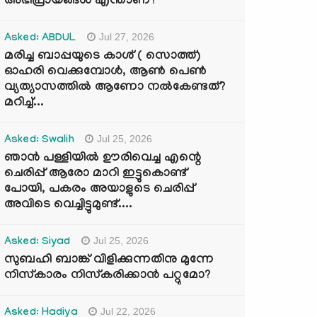
അഭിപ്രായങ്ങൾ എന്താണ്?
Jul 27, 2026
Asked: ABDUL
മരിച്ച ബാപ്പയുടെ കാശ് ( സൊത്ത്)
ഓഹരി വെക്കുമ്പോൾ, ആണ്‍ പെണ്‍
വ്യത്യാസത്തില്‍ ആണോ നല്‍കേണ്ടത്?
മറിച്ച്...
Jul 25, 2026
Asked: Swalih
ഞാൻ പള്ളിയിൽ ഊരിവെച്ച എന്റെ
ചെരിപ്പ് ആരോ മാറി ഇട്ടുകൊണ്ട്
പോയി, പകരം അയാളുടെ ചെരിപ്പ്
അവിടെ വെച്ചിട്ടുമുണ്ട്....
Jul 25, 2026
Asked: Siyad
സുബഹി ബാങ്ക് വിളിക്കുന്നതിനു മുന്നേ
നിസ്കാരം നിസ്കരിക്കാൻ പറ്റുമോ?
Jul 22, 2026
Asked: Hadiya