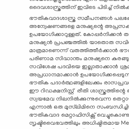
ദൈവശാസ്ത്രത്തിന് ഇവിടെ പിടിച്ച് നില്‍ക്
ഭൗതികവാദശാസ്ത്ര സമീപനങ്ങൾ പലപ്പോഴു
അന്വേഷണങ്ങളെ മനുഷ്യന്റെ അപ്രസക്
ഉപയോഗിക്കാറുള്ളത്. കോപ്പർനിക്കൻ തത
മനുഷ്യൻ പ്രപഞ്ചത്തിൽ യാതൊരു സവി
മാത്രമാണെന്ന് വരുത്തിത്തീർക്കാൻ ഭ
പരിണാമ സിദ്ധാന്തം മനുഷ്യനെ കുരങ്ങുക
സവിശേഷ പദവിയെ ഇല്ലാതാക്കാൻ ശ്രമി
അപ്രധാനമാക്കാൻ ഉപയോഗിക്കപ്പെടുന
ഭൗതിക പദാർത്ഥങ്ങളിലേക്കും രാസപ്രവർത്
ഈ റിഡക്ഷനിസ്റ്റ് രീതി ശാസ്ത്രത്തി
സ്വയമേവ നിലനിൽക്കുന്നുവെന്ന തെറ്റ
എന്നാൽ ഒരു മുസ്‌ലിമിനെ സംബന്ധിച്ചിട
ഭൗതികവാദ മെറ്റാഫിസിക്സ് വെച്ചുകൊണ്ടല
സൃഷ്ടിവൈഭവത്തിലും അധിഷ്ഠിതമായ Met