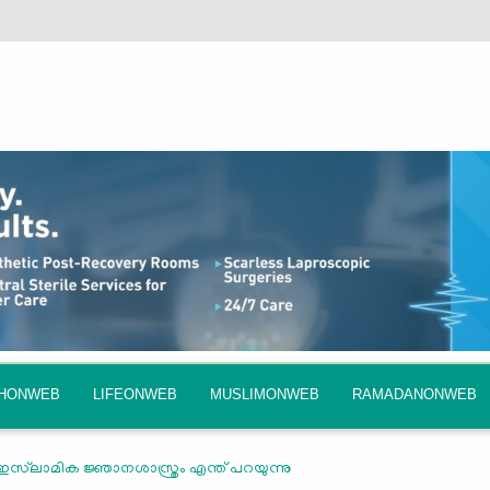
QHONWEB
LIFEONWEB
MUSLIMONWEB
RAMADANONWEB
സ്‌ലാമിക ജ്ഞാനശാസ്ത്രം എന്ത് പറയുന്നു