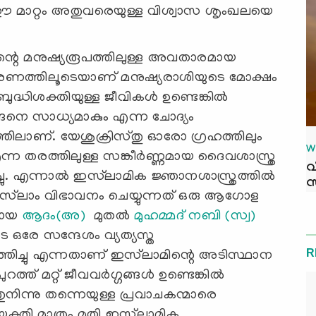
ള ഈ മാറ്റം അതുവരെയുള്ള വിശ്വാസ ശൃംഖലയെ
ിന്റെ മനുഷ്യരൂപത്തിലുള്ള അവതാരമായ
ുമരണത്തിലൂടെയാണ് മനുഷ്യരാശിയുടെ മോക്ഷം
ബുദ്ധിശക്തിയുള്ള ജീവികൾ ഉണ്ടെങ്കിൽ
നെ സാധ്യമാകും എന്ന ചോദ്യം
ിലാണ്. യേശുക്രിസ്തു ഓരോ ഗ്രഹത്തിലും
W
്ന തരത്തിലുള്ള സങ്കീർണ്ണമായ ദൈവശാസ്ത്ര
വ
ച്ചു. എന്നാൽ ഇസ്‌ലാമിക ജ്ഞാനശാസ്ത്രത്തിൽ
സ
ം ഇസ്‌ലാം വിഭാവനം ചെയ്യുന്നത് ഒരു ആഗോള
നായ
ആദം(അ)
മുതൽ
മുഹമ്മദ് നബി (സ്വ)
 ഒരേ സന്ദേശം വ്യത്യസ്ത
R
്തിച്ചു എന്നതാണ് ഇസ്‌ലാമിന്റെ അടിസ്ഥാന
റത്ത് മറ്റ് ജീവവർഗ്ഗങ്ങൾ ഉണ്ടെങ്കിൽ
ിന്നു തന്നെയുള്ള പ്രവാചകന്മാരെ
യുക്തി മാത്രം മതി ഇസ്‌ലാമിക