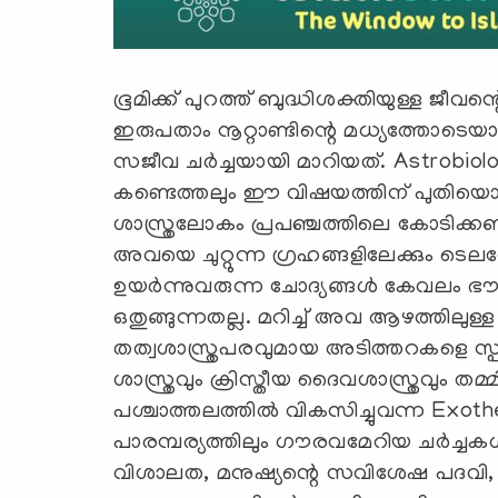
ഭൂമിക്ക് പുറത്ത് ബുദ്ധിശക്തിയുള്ള ജീവന
ഇരുപതാം നൂറ്റാണ്ടിന്റെ മധ്യത്തോടെ
സജീവ ചർച്ചയായി മാറിയത്. Astrobiol
കണ്ടെത്തലും ഈ വിഷയത്തിന് പുതിയൊരു
ശാസ്ത്രലോകം പ്രപഞ്ചത്തിലെ കോടിക്കണ
അവയെ ചുറ്റുന്ന ഗ്രഹങ്ങളിലേക്കും ടെലസ്
ഉയർന്നുവരുന്ന ചോദ്യങ്ങൾ കേവലം ഭൗത
ഒതുങ്ങുന്നതല്ല. മറിച്ച് അവ ആഴത്തിലു
തത്വശാസ്ത്രപരവുമായ അടിത്തറകളെ സ്പ
ശാസ്ത്രവും ക്രിസ്തീയ ദൈവശാസ്ത്രവും 
പശ്ചാത്തലത്തിൽ വികസിച്ചുവന്ന Exo
പാരമ്പര്യത്തിലും ഗൗരവമേറിയ ചർച്ചകൾക്
വിശാലത, മനുഷ്യന്റെ സവിശേഷ പദവി, അ