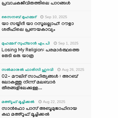
പ്രവാചകജീവിതത്തിലെ പാഠങ്ങൾ
Sep 10, 2025
സൈനബ് മുഹമ്മദ്
യാ സയ്യിദീ യാ റസൂലല്ലാഹ്: റൗളാ
ശരീഫിലെ പ്രണയകാവ്യം
Sep 1, 2025
മുഹമ്മദ് സുഫ്‌യാൻ എം.പി
Losing My Religion: പരമാർത്ഥത്തെ
തേടി ഒരു യാത്ര
Aug 26, 2025
സൽമാനുൽ ഫാരിസി ഹുദവി
02- മൗലിദ് സാഹിത്യങ്ങൾ : അറബ്
ലോകത്തു നിന്ന് മലബാർ
തീരങ്ങളിലേക്കുള്ള...
Aug 22, 2025
മഅ്റൂഫ് മൂച്ചിക്കല്‍
സാൻഫോ പാസ് അബൂമുജാഹിദായ
കഥ മഅ്റൂഫ് മൂച്ചിക്കല്‍