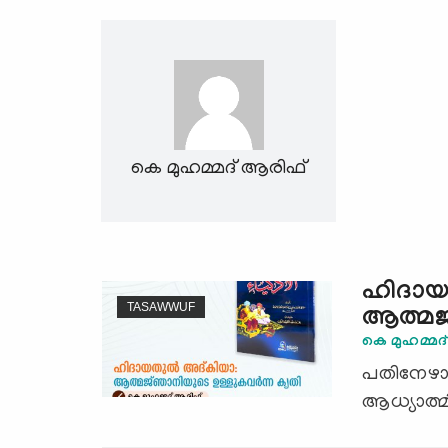
കെ മുഹമ്മദ് ആരിഫ്
ഹിദായ
TASAWWUF
ആത്മജ്
കെ മുഹമ്മദ
പതിനേഴാം 
ആധ്യാത്മി