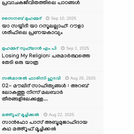
പ്രവാചകജീവിതത്തിലെ പാഠങ്ങൾ
Sep 10, 2025
സൈനബ് മുഹമ്മദ്
യാ സയ്യിദീ യാ റസൂലല്ലാഹ്: റൗളാ
ശരീഫിലെ പ്രണയകാവ്യം
Sep 1, 2025
മുഹമ്മദ് സുഫ്‌യാൻ എം.പി
Losing My Religion: പരമാർത്ഥത്തെ
തേടി ഒരു യാത്ര
Aug 26, 2025
സൽമാനുൽ ഫാരിസി ഹുദവി
02- മൗലിദ് സാഹിത്യങ്ങൾ : അറബ്
ലോകത്തു നിന്ന് മലബാർ
തീരങ്ങളിലേക്കുള്ള...
Aug 22, 2025
മഅ്റൂഫ് മൂച്ചിക്കല്‍
സാൻഫോ പാസ് അബൂമുജാഹിദായ
കഥ മഅ്റൂഫ് മൂച്ചിക്കല്‍