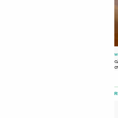
W
വ
സ
R