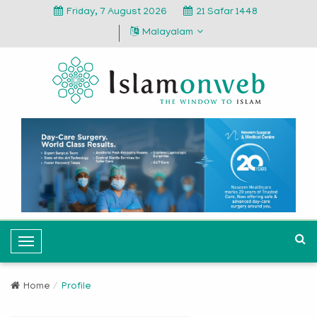
Friday, 7 August 2026
21 Safar 1448
Malayalam
T
o
g
Home
Profile
g
l