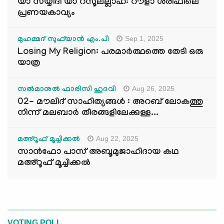
യാ സയ്യിദീ യാ റസൂലല്ലാഹ്: റൗളാ ശരീഫിലെ
പ്രണയകാവ്യം
Sep 1, 2025
മുഹമ്മദ് സുഫ്‌യാൻ എം.പി
Losing My Religion: പരമാർത്ഥത്തെ തേടി ഒരു
യാത്ര
Aug 26, 2025
സൽമാനുൽ ഫാരിസി ഹുദവി
02- മൗലിദ് സാഹിത്യങ്ങൾ : അറബ് ലോകത്തു
നിന്ന് മലബാർ തീരങ്ങളിലേക്കുള്ള...
Aug 22, 2025
മഅ്റൂഫ് മൂച്ചിക്കല്‍
സാൻഫോ പാസ് അബൂമുജാഹിദായ കഥ
മഅ്റൂഫ് മൂച്ചിക്കല്‍
VOTING POLL