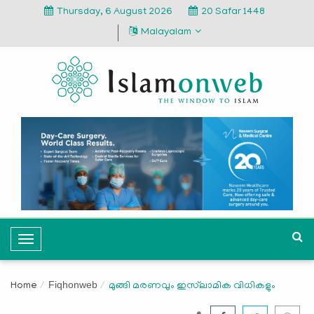
Thursday, 6 August 2026
20 Safar 1448
Malayalam
T
o
g
Fiqhonweb
Home
മുങ്ങി മരണവും ഇസ്‍ലാമിക വിധികളും
g
l