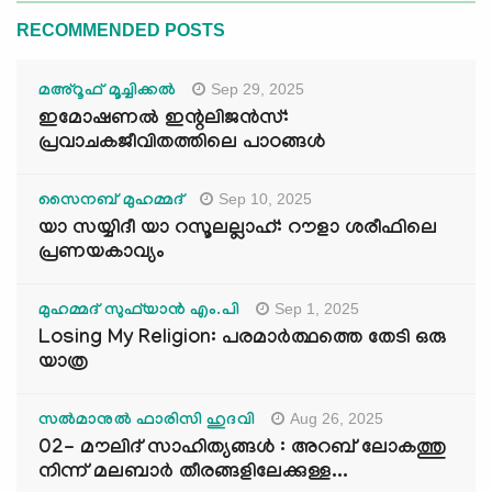
RECOMMENDED POSTS
Sep 29, 2025
മഅ്റൂഫ് മൂച്ചിക്കല്‍
ഇമോഷണൽ ഇന്റലിജൻസ്:
പ്രവാചകജീവിതത്തിലെ പാഠങ്ങൾ
Sep 10, 2025
സൈനബ് മുഹമ്മദ്
യാ സയ്യിദീ യാ റസൂലല്ലാഹ്: റൗളാ ശരീഫിലെ
പ്രണയകാവ്യം
Sep 1, 2025
മുഹമ്മദ് സുഫ്‌യാൻ എം.പി
Losing My Religion: പരമാർത്ഥത്തെ തേടി ഒരു
യാത്ര
Aug 26, 2025
സൽമാനുൽ ഫാരിസി ഹുദവി
02- മൗലിദ് സാഹിത്യങ്ങൾ : അറബ് ലോകത്തു
നിന്ന് മലബാർ തീരങ്ങളിലേക്കുള്ള...