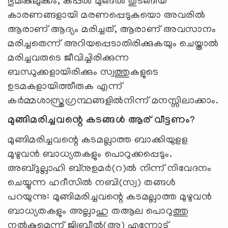
ഭുമികുലുക്കം, കപ്പൽ മുങ്ങൽ തുടങ്ങിയ
കാരണങ്ങളായി മരണപ്പെടുകയൊ അവരിൽ
ആരാണ് ആദ്യം മരിച്ചത്, ആരാണ് അവസാനം
മരിച്ചതെന്ന് അറിയപ്പെടാതിരിക്കുകയും ചെയ്താൽ
മരിച്ചവരുടെ ജീവിച്ചിരിക്കുന്ന
ബന്ധുക്കളായിരിക്കും സ്വത്തുകളുടെ
ഉടമകളായിത്തീരുക എന്ന്
കര്‍മ്മശാസ്ത്രഗ്രന്ഥങ്ങളില്‍നിന്ന് മനസ്സിലാക്കാം.
മുങ്ങിമരിച്ചവന്റെ കടങ്ങൾ ആര് വീട്ടണം?
മുങ്ങിമരിച്ചവന്റെ കടമല്ലാത്ത ബാക്കിയുളള
മുഴുവൻ ബാധ്യതകളും പൊറുക്കപ്പെടും.
അബ്ദുല്ലാഹി ബ്നുഉമർ(റ)ൽ നിന്ന് നിവേദനം
ചെയ്യുന്ന ഹദീസിൽ നബി(സ്വ) തങ്ങൾ
പറയുന്നു: മുങ്ങിമരിച്ചവന്റെ കടമല്ലാത്ത മുഴുവൻ
ബാധ്യതകളും അല്ലാഹു തആല പൊറുത്തു
നൽകുമെന്ന് ജിബ്രീൽ(അ) എന്നോട്