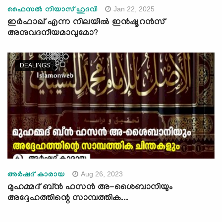
Jan 22, 2025
ഫൈസല്‍ നിയാസ് ഹുദവി
ഇർഫാഖ് എന്ന നിലയില്‍ ഇന്‍ഷൂറന്‍സ്
അനുവദനീയമാവുമോ?
DEALINGS
Aug 26, 2023
അർഷദ് കാരായ
മുഹമ്മദ്‌ ബ്ൻ ഹസൻ അ-ശൈബാനിയും
അദ്ദേഹത്തിന്റെ സാമ്പത്തിക...