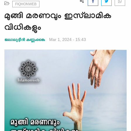
e
FIQHONWEB
N
മുങ്ങി മരണവും ഇസ്‍ലാമിക
a
v
വിധികളും
i
g
Mar 1, 2024 - 15:43
ജലാലുദ്ദീൻ കണ്ണംങ്കൈ
a
t
i
o
n