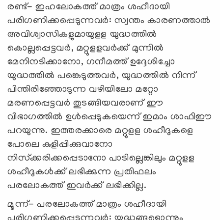
രണ്ട്- ഇഹലോകത്ത് മാത്രം ശഹീദായി
പരിഗണിക്കപ്പെടുന്നവര്‍: സ്വന്തം കാരണത്താൽ
അവിശ്വാസികളുമായുളള യുദ്ധത്തിൽ
കൊല്ലപ്പെട്ടവർ, മറ്റുളളവർക്ക് മുന്നിൽ
മേനിനടിക്കാനോ, ഗനീമത്ത് ഉദ്ദേശിച്ചോ
യുദ്ധത്തിൽ പങ്കെടുത്തവർ, യുദ്ധത്തിൽ നിന്ന്
പിന്തിരിഞ്ഞോടുന്ന വഴിയിലോ മറ്റോ
മരണപ്പെട്ടവർ തുടങ്ങിയവരാണ് ഈ
വിഭാഗത്തിൽ ഉൾപ്പെടുകയെന്ന് ഇമാം ശാഫിഈ
പറയുന്നു. ഇത്തരക്കാരെ മറ്റുളള ശഹീദുകളെ
പോലെ കുളിപ്പിക്കുവാനോ
നിസ്‌ക്കരിക്കപ്പെടാനോ പാടില്ലെങ്കിലും മറ്റുളള
ശഹീദുകൾക്ക് ലഭിക്കുന്ന പ്രതിഫലം
പരലോകത്ത് ഇവർക്ക് ലഭിക്കില്ല.
മൂന്ന്- പരലോകത്ത് മാത്രം ശഹീദായി
പരിഗണിക്കപ്പെടുന്നവര്‍: യുദ്ധങ്ങളൊന്നും