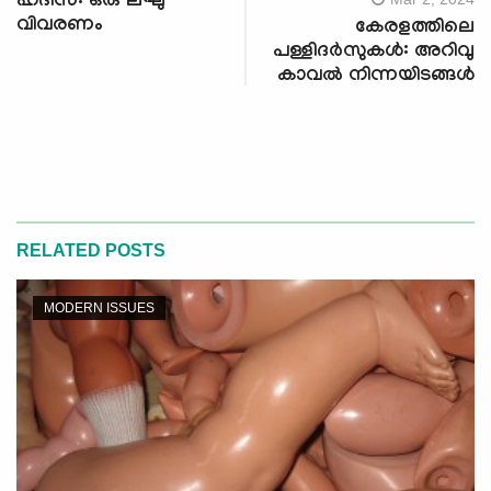
ഹദീസ്: ഒരു ലഘു
വിവരണം
കേരളത്തിലെ
പള്ളിദർസുകൾ: അറിവു
കാവല്‍ നിന്നയിടങ്ങള്‍
RELATED POSTS
MODERN ISSUES