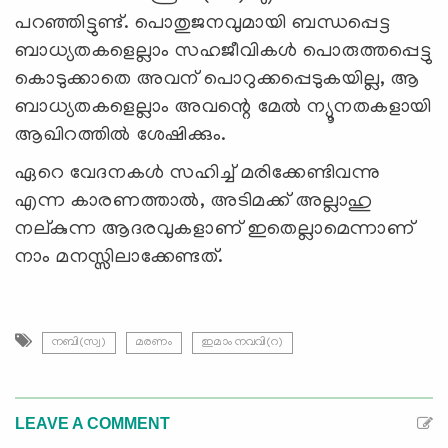
പറഞ്ഞിട്ടുണ്ട്. പൊതുജനവുമായി ബന്ധപ്പെട്ട
ബാധ്യതകളെല്ലാം സഹജീവികൾ പൊരുത്തപ്പെട്ടു
കൊടുക്കാതെ അവന് പൊറുക്കപ്പെടുകയില്ല, ആ
ബാധ്യതകളെല്ലാം അവന്റെ മേൽ ന്യൂനതകളായി
ആഖിറത്തിൽ ശേഷിക്കും.
ഏറെ വേദനകള്‍ സഹിച്ച് മരിക്കേണ്ടിവന്നു
എന്ന കാരണത്താല്‍, അടിമക്ക് അല്ലാഹു
നല്കുന്ന ആദരവുകളാണ് ഇതെല്ലാമെന്നാണ്
നാം മനസ്സിലാക്കേണ്ടത്.
നബി(സ്വ)
മരണം
ഇമാം നവവി(റ)
LEAVE A COMMENT