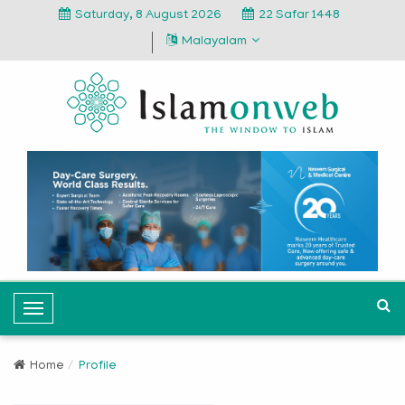
Saturday, 8 August 2026
22 Safar 1448
Malayalam
T
o
g
Home
Profile
g
l