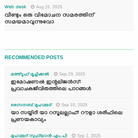
Aug 15, 2025
Web desk
വീണ്ടും ഒരു വിമോചന സമരത്തിന്
സമയമാവുന്നുവോ
RECOMMENDED POSTS
Sep 29, 2025
മഅ്റൂഫ് മൂച്ചിക്കല്‍
ഇമോഷണൽ ഇന്റലിജൻസ്:
പ്രവാചകജീവിതത്തിലെ പാഠങ്ങൾ
Sep 10, 2025
സൈനബ് മുഹമ്മദ്
യാ സയ്യിദീ യാ റസൂലല്ലാഹ്: റൗളാ ശരീഫിലെ
പ്രണയകാവ്യം
Sep 1, 2025
മുഹമ്മദ് സുഫ്‌യാൻ എം.പി