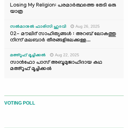
Losing My Religion: പരമാർത്ഥത്തെ തേടി ഒരു
യാത്ര
Aug 26, 2025
സൽമാനുൽ ഫാരിസി ഹുദവി
02- മൗലിദ് സാഹിത്യങ്ങൾ : അറബ് ലോകത്തു
നിന്ന് മലബാർ തീരങ്ങളിലേക്കുള്ള...
Aug 22, 2025
മഅ്റൂഫ് മൂച്ചിക്കല്‍
സാൻഫോ പാസ് അബൂമുജാഹിദായ കഥ
മഅ്റൂഫ് മൂച്ചിക്കല്‍
VOTING POLL