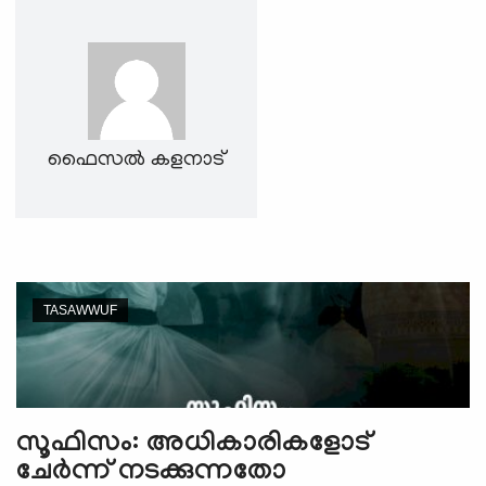
e
N
a
v
i
g
ഫൈസല്‍ കളനാട്
a
t
i
o
n
TASAWWUF
സൂഫിസം: അധികാരികളോട്
ചേര്‍ന്ന് നടക്കുന്നതോ