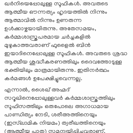
ഖർനിയെപ്പോലുള്ള സൂഫികൾ. അവരുടെ
ആത്മീയ ഔന്നത്യം ഹൃദയത്തിൽ നിന്നും
ആത്മാവിൽ നിന്നും ഉണരുന്ന
ഉൾക്കാഴ്ചയായിരുന്നു. അതേസമയം,
കർമ്മശാസ്ത്രപരമായ ചർച്ചകളിൽ
മുഴുകാത്തവരാണ് ഫുളൈൽ ബിൻ
ഇയാദിനെപ്പോലുള്ള സൂഫികൾ. അവരുടെ ശ്രദ്ധ
ആത്മീയ ശുദ്ധീകരണത്തിലും ദൈവത്തോടുള്ള
ഭക്തിയിലും മാത്രമായിരുന്നു. ഇതിനർത്ഥം
കർമങ്ങൾ ഉപേക്ഷിച്ചുവെന്നല്ല.
എന്നാൽ, ശൈഖ് അഹ്മദ്
സറൂഖിനെപ്പോലുള്ളവർ കർമ്മശാസ്ത്രത്തിലും
സൂഫിസത്തിലും ഒരുപോലെ അഗാധമായ
പാണ്ഡിത്യം നേടി, ശരീഅത്തിനെയും
(ഇസ്‌ലാമിക നിയമം) ത്വരീഖത്തിനെയും
(ആത്മീയ പാത) സമന്വയിപ്പിച്ചവരാണ്.