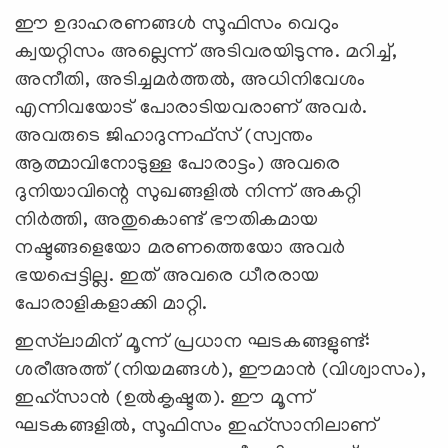
ഈ ഉദാഹരണങ്ങൾ സൂഫിസം വെറും
ക്വയറ്റിസം അല്ലെന്ന് അടിവരയിടുന്നു. മറിച്ച്,
അനീതി, അടിച്ചമർത്തൽ, അധിനിവേശം
എന്നിവയോട് പോരാടിയവരാണ് അവര്‍.
അവരുടെ ജിഹാദുന്നഫ്സ് (സ്വന്തം
ആത്മാവിനോടുള്ള പോരാട്ടം) അവരെ
ദുനിയാവിന്റെ സുഖങ്ങളിൽ നിന്ന് അകറ്റി
നിർത്തി, അതുകൊണ്ട് ഭൗതികമായ
നഷ്ടങ്ങളെയോ മരണത്തെയോ അവർ
ഭയപ്പെട്ടില്ല. ഇത് അവരെ ധീരരായ
പോരാളികളാക്കി മാറ്റി.
ഇസ്‍ലാമിന് മൂന്ന് പ്രധാന ഘടകങ്ങളുണ്ട്:
ശരീഅത്ത് (നിയമങ്ങൾ), ഈമാൻ (വിശ്വാസം),
ഇഹ്‌സാൻ (ഉൽകൃഷ്ടത). ഈ മൂന്ന്
ഘടകങ്ങളിൽ, സൂഫിസം ഇഹ്‌സാനിലാണ്