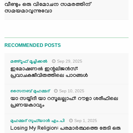
വീണ്ടും ഒരു വിമോചന സമരത്തിന്
സമയമാവുന്നുവോ
RECOMMENDED POSTS
Sep 29, 2025
മഅ്റൂഫ് മൂച്ചിക്കല്‍
ഇമോഷണൽ ഇന്റലിജൻസ്:
പ്രവാചകജീവിതത്തിലെ പാഠങ്ങൾ
Sep 10, 2025
സൈനബ് മുഹമ്മദ്
യാ സയ്യിദീ യാ റസൂലല്ലാഹ്: റൗളാ ശരീഫിലെ
പ്രണയകാവ്യം
Sep 1, 2025
മുഹമ്മദ് സുഫ്‌യാൻ എം.പി
Losing My Religion: പരമാർത്ഥത്തെ തേടി ഒരു