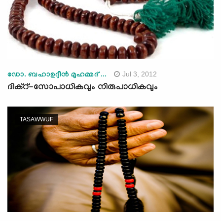
Jul 3, 2012
ഡോ. ബഹാഉദ്ദീന്‍ മുഹമ്മദ് ...
ദിക്‌റ്-സോപാധികവും നിരുപാധികവും
TASAWWUF