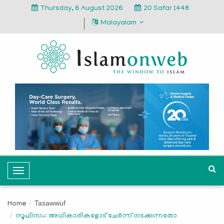
Thursday, 6 August 2026
20 Safar 1448
Malayalam
T
o
g
Tasawwuf
Home
g
സൂഫിസം: അധികാരികളോട് ചേര്‍ന്ന് നടക്കുന്നതോ
l