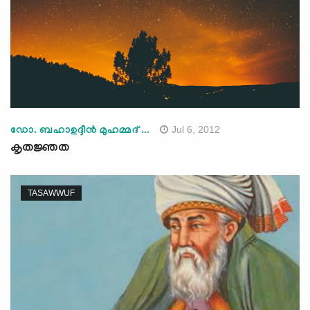
Jul 6, 2012
ഡോ. ബഹാഉദ്ദീന്‍ മുഹമ്മദ് ...
കൃതജ്ഞത
TASAWWUF