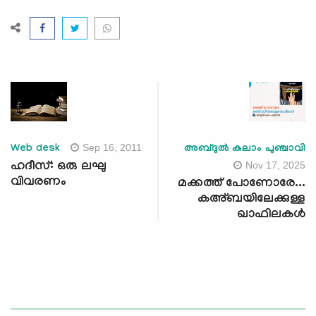
Sep 16, 2011
Web desk
അബ്ദുൽ കലാം പുഞ്ചാവി
Nov 17, 2025
ഹദീസ്: ഒരു ലഘു
വിവരണം
മക്കത്ത് പോണോരേ...
കഅ്ബയിലേക്കുള്ള
ഖാഫിലകള്‍