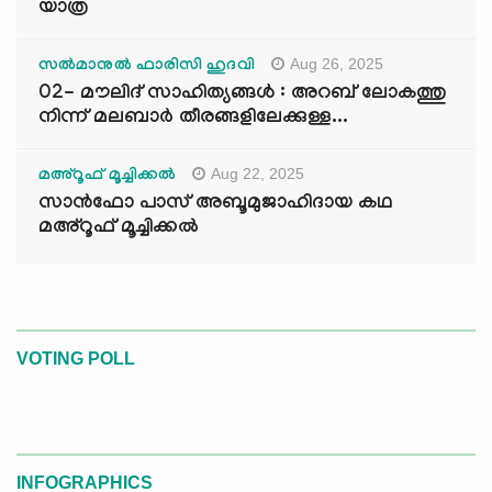
യാത്ര
Aug 26, 2025
സൽമാനുൽ ഫാരിസി ഹുദവി
02- മൗലിദ് സാഹിത്യങ്ങൾ : അറബ് ലോകത്തു
നിന്ന് മലബാർ തീരങ്ങളിലേക്കുള്ള...
Aug 22, 2025
മഅ്റൂഫ് മൂച്ചിക്കല്‍
സാൻഫോ പാസ് അബൂമുജാഹിദായ കഥ
മഅ്റൂഫ് മൂച്ചിക്കല്‍
VOTING POLL
INFOGRAPHICS