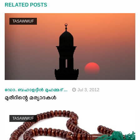
RELATED POSTS
TASAWWUF
Jul 3, 2012
ഡോ. ബഹാഉദ്ദീന്‍ മുഹമ്മദ് ...
മുരീദിന്റെ മര്യാദകള്‍
TASAWWUF