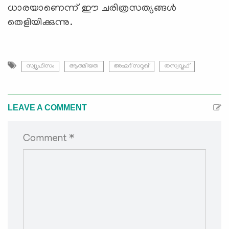
ധാരയാണെന്ന് ഈ ചരിത്രസത്യങ്ങൾ
തെളിയിക്കുന്നു.
സ്വൂഫിസം
ആത്മീയത
അഹ്മദ് സറൂഖ്
തസ്വവ്വുഫ്
LEAVE A COMMENT
Comment *