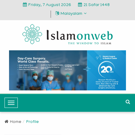
Friday, 7 August 2026
21 Safar 1448
Malayalam
T
o
g
Home
Profile
g
l