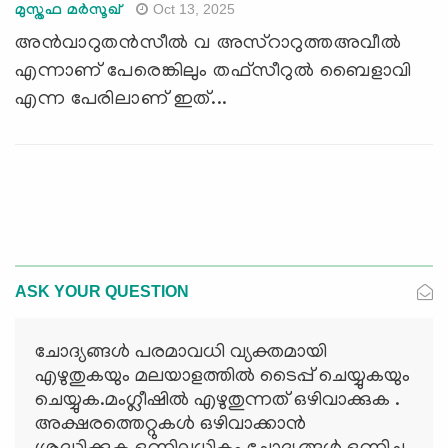
Oct 13, 2025
മുസ്തഫ മർസൂഖ്
അൻവാറുതൻസീൽ വ അസ്റാറുത്തഅവീൽ
എന്നാണ് പേരെങ്കിലും തഫ്സീറുൽ ബൈളാവി
എന്ന പേരിലാണ് ഇത്...
ASK YOUR QUESTION
ചോദ്യങ്ങള്‍ പരമാവധി വ്യക്തമായി
എഴുതുകയും മലയാളത്തില്‍ ടൈപ്പ് ചെയ്യുകയും
ചെയ്യുക.മംഗ്ലീഷില്‍ എഴുതുന്നത് ഒഴിവാക്കുക .
അക്ഷരത്തെറ്റുകള്‍ ഒഴിവാക്കാന്‍