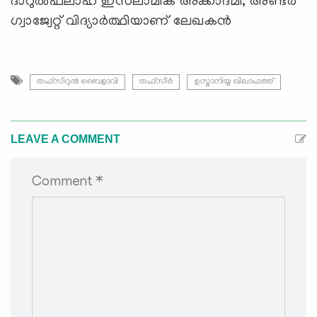
ദാറുല്‍ഫലാഹ് ഇസ്‍ലാമിക് അക്കാദമി, അണ്ടര്‍
ഗ്വാജ്വേറ്റ് വിദ്യാര്‍ത്ഥിയാണ് ലേഖകന്‍
തഫ്സീറുൽ ബൈളാവി
തഫ്സീർ
ഉസ്മാനിയ്യ ഖിലാഫത്ത്
LEAVE A COMMENT
Comment *