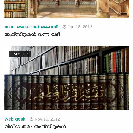
Jun 18, 2012
ഡോ. സൈതാലി ഫൈസി
തഫ്‌സീറുകള്‍ വന്ന വഴി
TAFSEER
Nov 10, 2012
Web desk
വിവിധ തരം തഫ്സീറുകള്‍