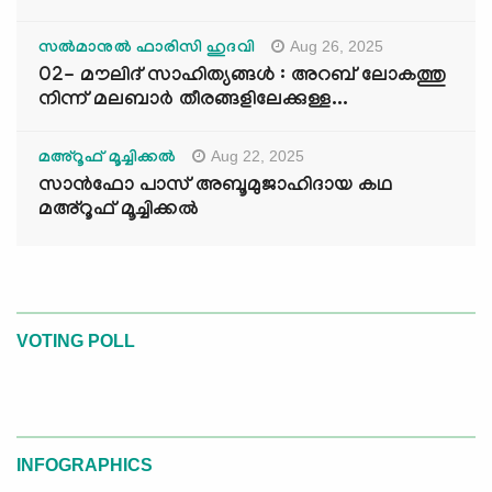
Aug 26, 2025
സൽമാനുൽ ഫാരിസി ഹുദവി
02- മൗലിദ് സാഹിത്യങ്ങൾ : അറബ് ലോകത്തു
നിന്ന് മലബാർ തീരങ്ങളിലേക്കുള്ള...
Aug 22, 2025
മഅ്റൂഫ് മൂച്ചിക്കല്‍
സാൻഫോ പാസ് അബൂമുജാഹിദായ കഥ
മഅ്റൂഫ് മൂച്ചിക്കല്‍
VOTING POLL
INFOGRAPHICS