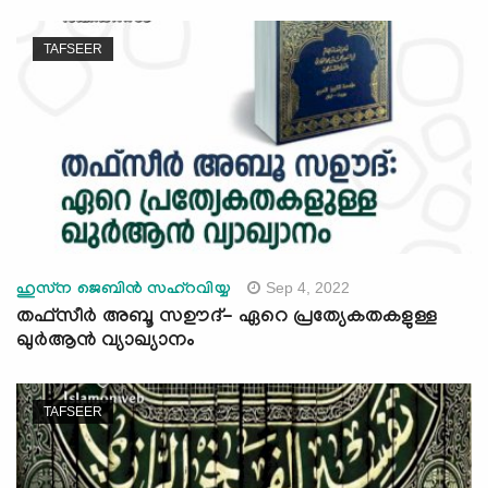
TAFSEER
Sep 4, 2022
ഹുസ്‌ന ജെബിന്‍ സഹ്‌റവിയ്യ
തഫ്സീർ അബൂ സഊദ്- ഏറെ പ്രത്യേകതകളുള്ള
ഖുര്‍ആന്‍ വ്യാഖ്യാനം
TAFSEER