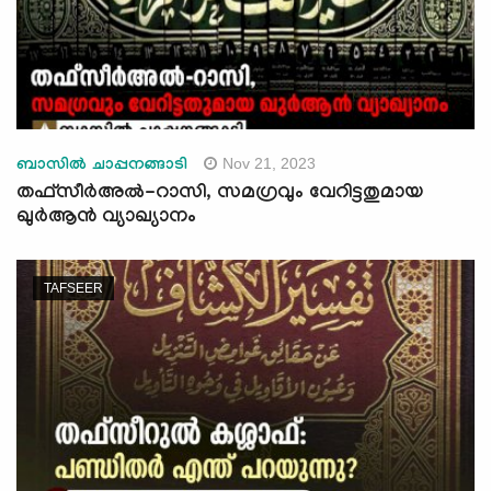
Nov 21, 2023
ബാസില്‍ ചാപ്പനങ്ങാടി
തഫ്സീർഅൽ-റാസി, സമഗ്രവും വേറിട്ടതുമായ
ഖുര്‍ആന്‍ വ്യാഖ്യാനം
TAFSEER