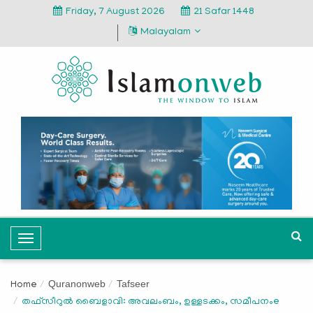
Friday, 7 August 2026
21 Safar 1448
Malayalam
T
o
g
Quranonweb
Tafseer
Home
g
തഫ്സീറുൽ ബൈളാവി: അവലംബം, ഉള്ളടക്കം, സമീപനംe
l