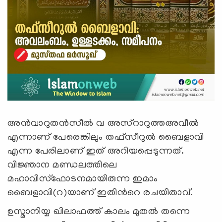
അൻവാറുതൻസീൽ വ അസ്റാറുത്തഅവീൽ
എന്നാണ് പേരെങ്കിലും തഫ്സീറുൽ ബൈളാവി
എന്ന പേരിലാണ് ഇത് അറിയപ്പെടുന്നത്.
വിജ്ഞാന മണ്ഡലത്തിലെ
മഹാവിസ്ഫോടനമായിരുന്ന ഇമാം
ബൈളാവി(റ)യാണ് ഇതിൻറെ രചയിതാവ്.
ഉസ്മാനിയ്യ ഖിലാഫത്ത് കാലം മുതൽ തന്നെ