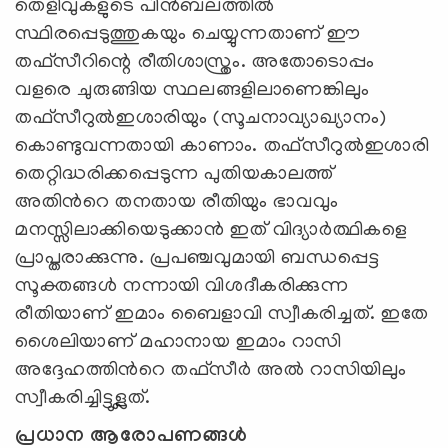
തെളിവുകളുടെ പിൻബലത്തിൽ
സ്ഥിരപ്പെടുത്തുകയും ചെയ്യുന്നതാണ് ഈ
തഫ്സീറിന്റെ രീതിശാസ്ത്രം. അതോടൊപ്പം
വളരെ ചുരുങ്ങിയ സ്ഥലങ്ങളിലാണെങ്കിലും
തഫ്സീറുൽഇശാരിയും (സൂചനാവ്യാഖ്യാനം)
കൊണ്ടുവന്നതായി കാണാം. തഫ്സീറുൽഇശാരി
തെറ്റിദ്ധരിക്കപ്പെടുന്ന പുതിയകാലത്ത്
അതിൻറെ തനതായ രീതിയും ഭാവവും
മനസ്സിലാക്കിയെടുക്കാൻ ഇത് വിദ്യാർത്ഥികളെ
പ്രാപ്തരാക്കുന്നു. പ്രപഞ്ചവുമായി ബന്ധപ്പെട്ട
സൂക്തങ്ങൾ നന്നായി വിശദീകരിക്കുന്ന
രീതിയാണ് ഇമാം ബൈളാവി സ്വീകരിച്ചത്. ഇതേ
ശൈലിയാണ് മഹാനായ ഇമാം റാസി
അദ്ദേഹത്തിൻറെ തഫ്സീർ അൽ റാസിയിലും
സ്വീകരിച്ചിട്ടുള്ലത്.
പ്രധാന ആരോപണങ്ങൾ