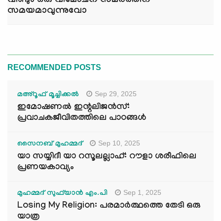
വീണ്ടും ഒരു വിമോചന സമരത്തിന്
സമയമാവുന്നുവോ
RECOMMENDED POSTS
Sep 29, 2025
മഅ്റൂഫ് മൂച്ചിക്കല്‍
ഇമോഷണൽ ഇന്റലിജൻസ്:
പ്രവാചകജീവിതത്തിലെ പാഠങ്ങൾ
Sep 10, 2025
സൈനബ് മുഹമ്മദ്
യാ സയ്യിദീ യാ റസൂലല്ലാഹ്: റൗളാ ശരീഫിലെ
പ്രണയകാവ്യം
Sep 1, 2025
മുഹമ്മദ് സുഫ്‌യാൻ എം.പി
Losing My Religion: പരമാർത്ഥത്തെ തേടി ഒരു
യാത്ര