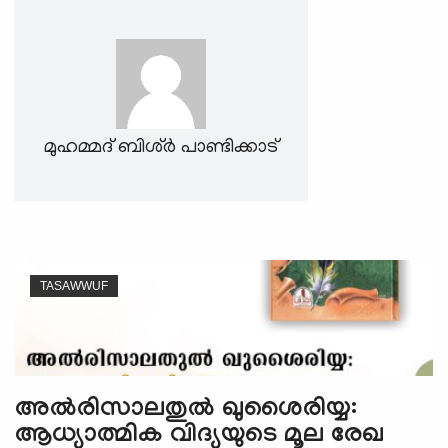
e
N
a
v
i
g
മുഹമ്മദ് ബിശ്ർ പാണ്ടിക്കാട്
a
t
i
o
n
TASAWWUF
അല്‍രിസാലതുൽ ഖുശൈരിയ്യ:
ആധ്യാത്മിക വിദ്യയുടെ മൂല രേഖ