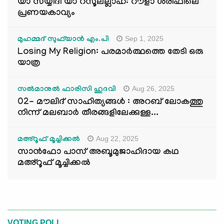
യാ സയ്യിദീ യാ റസൂലല്ലാഹ്: റൗളാ ശരീഫിലെ
പ്രണയകാവ്യം
Sep 1, 2025
മുഹമ്മദ് സുഫ്‌യാൻ എം.പി
Losing My Religion: പരമാർത്ഥത്തെ തേടി ഒരു
യാത്ര
Aug 26, 2025
സൽമാനുൽ ഫാരിസി ഹുദവി
02- മൗലിദ് സാഹിത്യങ്ങൾ : അറബ് ലോകത്തു
നിന്ന് മലബാർ തീരങ്ങളിലേക്കുള്ള...
Aug 22, 2025
മഅ്റൂഫ് മൂച്ചിക്കല്‍
സാൻഫോ പാസ് അബൂമുജാഹിദായ കഥ
മഅ്റൂഫ് മൂച്ചിക്കല്‍
VOTING POLL