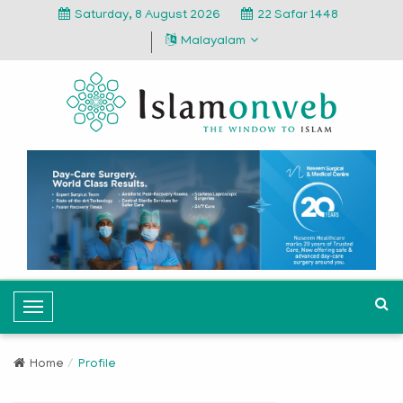
Saturday, 8 August 2026
22 Safar 1448
Malayalam
T
o
g
Home
Profile
g
l