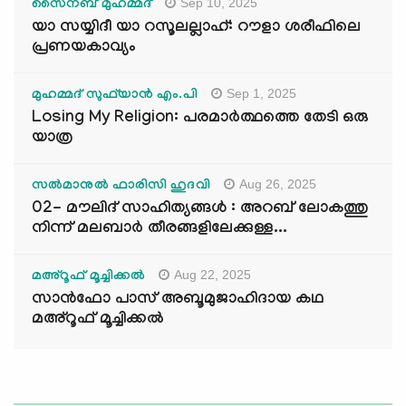
Sep 10, 2025
സൈനബ് മുഹമ്മദ്
യാ സയ്യിദീ യാ റസൂലല്ലാഹ്: റൗളാ ശരീഫിലെ
പ്രണയകാവ്യം
Sep 1, 2025
മുഹമ്മദ് സുഫ്‌യാൻ എം.പി
Losing My Religion: പരമാർത്ഥത്തെ തേടി ഒരു
യാത്ര
Aug 26, 2025
സൽമാനുൽ ഫാരിസി ഹുദവി
02- മൗലിദ് സാഹിത്യങ്ങൾ : അറബ് ലോകത്തു
നിന്ന് മലബാർ തീരങ്ങളിലേക്കുള്ള...
Aug 22, 2025
മഅ്റൂഫ് മൂച്ചിക്കല്‍
സാൻഫോ പാസ് അബൂമുജാഹിദായ കഥ
മഅ്റൂഫ് മൂച്ചിക്കല്‍