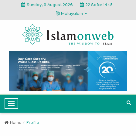
Sunday, 9 August 2026
22 Safar 1448
Malayalam
T
o
g
Home
Profile
g
l