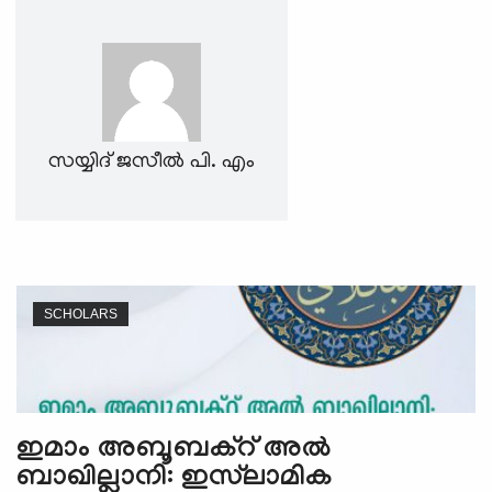
e
N
a
v
i
g
സയ്യിദ് ജസീൽ പി. എം
a
t
i
o
n
SCHOLARS
ഇമാം അബൂബക്റ് അല്‍
ബാഖില്ലാനി: ഇസ്‍ലാമിക