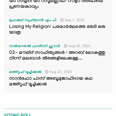
യാ സയ്യിദീ യാ റസൂലല്ലാഹ്: റൗളാ ശരീഫിലെ
പ്രണയകാവ്യം
Sep 1, 2025
മുഹമ്മദ് സുഫ്‌യാൻ എം.പി
Losing My Religion: പരമാർത്ഥത്തെ തേടി ഒരു
യാത്ര
Aug 26, 2025
സൽമാനുൽ ഫാരിസി ഹുദവി
02- മൗലിദ് സാഹിത്യങ്ങൾ : അറബ് ലോകത്തു
നിന്ന് മലബാർ തീരങ്ങളിലേക്കുള്ള...
Aug 22, 2025
മഅ്റൂഫ് മൂച്ചിക്കല്‍
സാൻഫോ പാസ് അബൂമുജാഹിദായ കഥ
മഅ്റൂഫ് മൂച്ചിക്കല്‍
VOTING POLL