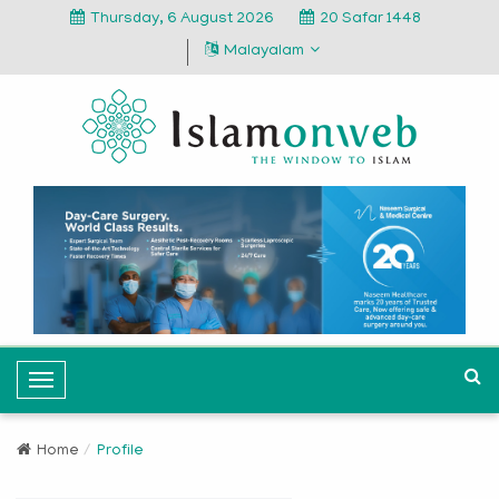
Thursday, 6 August 2026
20 Safar 1448
Malayalam
T
o
g
Home
Profile
g
l