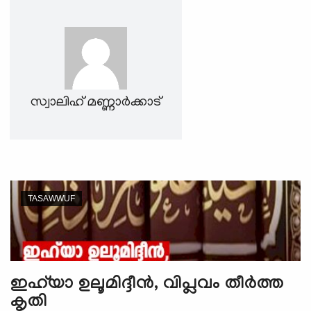
e
N
a
v
i
g
സ്വാലിഹ് മണ്ണാര്‍ക്കാട്
a
t
i
o
n
TASAWWUF
ഇഹ്‍യാ ഉലൂമിദ്ദീന്‍, വിപ്ലവം തീര്‍ത്ത
കൃതി