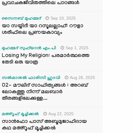
പ്രവാചകജീവിതത്തിലെ പാഠങ്ങൾ
Sep 10, 2025
സൈനബ് മുഹമ്മദ്
യാ സയ്യിദീ യാ റസൂലല്ലാഹ്: റൗളാ
ശരീഫിലെ പ്രണയകാവ്യം
Sep 1, 2025
മുഹമ്മദ് സുഫ്‌യാൻ എം.പി
Losing My Religion: പരമാർത്ഥത്തെ
തേടി ഒരു യാത്ര
Aug 26, 2025
സൽമാനുൽ ഫാരിസി ഹുദവി
02- മൗലിദ് സാഹിത്യങ്ങൾ : അറബ്
ലോകത്തു നിന്ന് മലബാർ
തീരങ്ങളിലേക്കുള്ള...
Aug 22, 2025
മഅ്റൂഫ് മൂച്ചിക്കല്‍
സാൻഫോ പാസ് അബൂമുജാഹിദായ
കഥ മഅ്റൂഫ് മൂച്ചിക്കല്‍