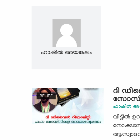
ഹാഷിൽ അയങ്കലം
ദി ഡിവ
BELIEF
സോസി
ഹാഷിൽ അയ
വീട്ടിൽ 
നോക്കുമ
ആസ്വാദന