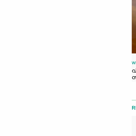
W
വ
സ
R