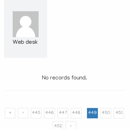
e
N
a
v
i
g
Web desk
a
t
i
o
n
No records found.
«
‹
445
446
447
448
449
450
451
452
›