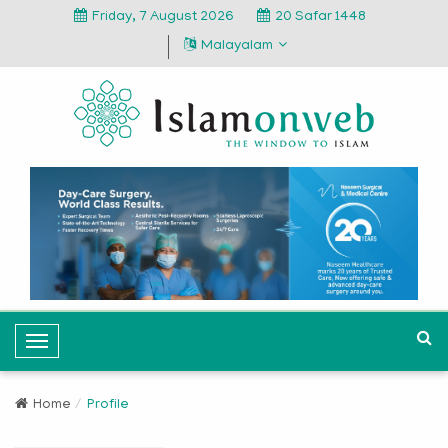
Friday, 7 August 2026
20 Safar 1448
Malayalam
T
o
g
Home
Profile
g
l