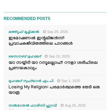
RECOMMENDED POSTS
Sep 29, 2025
മഅ്റൂഫ് മൂച്ചിക്കല്‍
ഇമോഷണൽ ഇന്റലിജൻസ്:
പ്രവാചകജീവിതത്തിലെ പാഠങ്ങൾ
Sep 10, 2025
സൈനബ് മുഹമ്മദ്
യാ സയ്യിദീ യാ റസൂലല്ലാഹ്: റൗളാ ശരീഫിലെ
പ്രണയകാവ്യം
Sep 1, 2025
മുഹമ്മദ് സുഫ്‌യാൻ എം.പി
Losing My Religion: പരമാർത്ഥത്തെ തേടി ഒരു
യാത്ര
Aug 26, 2025
സൽമാനുൽ ഫാരിസി ഹുദവി