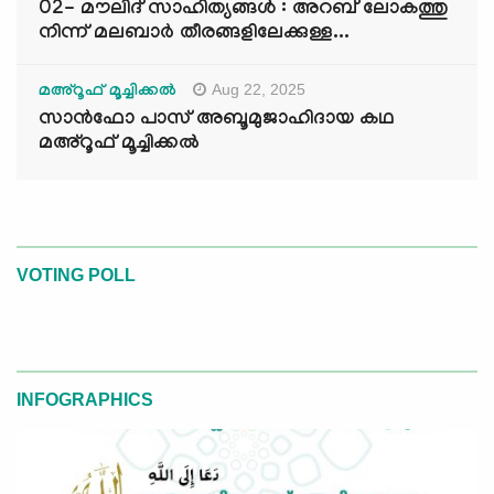
02- മൗലിദ് സാഹിത്യങ്ങൾ : അറബ് ലോകത്തു
നിന്ന് മലബാർ തീരങ്ങളിലേക്കുള്ള...
Aug 22, 2025
മഅ്റൂഫ് മൂച്ചിക്കല്‍
സാൻഫോ പാസ് അബൂമുജാഹിദായ കഥ
മഅ്റൂഫ് മൂച്ചിക്കല്‍
VOTING POLL
INFOGRAPHICS