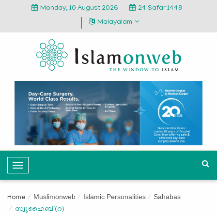
Monday, 10 August 2026
24 Safar 1448
Malayalam
T
o
g
Muslimonweb
Islamic Personalities
Sahabas
Home
g
സ്വുഹൈബ് (റ)
l