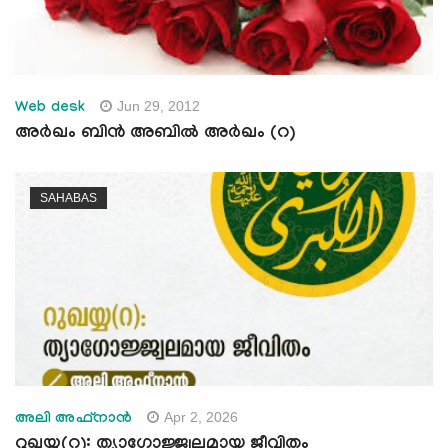
Jun 29, 2012
Web desk
അര്‍ഖം ബിന്‍ അബില്‍ അര്‍ഖം (റ)
SAHABAS
Apr 2, 2026
അലി അഫ്നാന്‍
റുഖയ്യ(റ): ത്യാഗോജ്ജ്വലമായ ജീവിതം