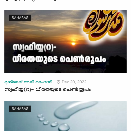
SAHABAS
Dec 20, 2022
മുശ്താഖ് അലി ഫൈസി
സ്വഫിയ്യ(റ)- ധീരതയുടെ പെണ്‍രൂപം
SAHABAS