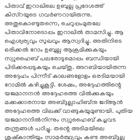
പിതാവ് ഇറാഖിലെ ഉബുല്ല പ്രദേശത്ത്
കിസ്‌റയുടെ ഗവര്‍ണറായിരുന്നു.
അതുകൊണ്ടുതന്നെ, ചെറുപ്പംമുതലേ
പിതാവിനോടൊപ്പം ഇറാഖില്‍ താമസിച്ചു. ആ
ഐശ്വര്യവും സുഖവും ആസ്വദിച്ചു. അതിനിടെ
ഒരിക്കല്‍ റോം ഉബുല്ല ആക്രമിക്കുകയും
സ്വുഹൈബ് പലരോടുമൊപ്പം ബന്ധിയായി
പിടിക്കപ്പെടുകയും ചെയ്തു. അറബിയായിരുന്ന
അദ്ദേഹം പിന്നീട് കാലങ്ങളോളം ഒരടിമയായി
റോമില്‍ കഴിച്ചുകൂട്ടി. ശേഷം, അദ്ദേഹത്തിന്റെ
യജമാനനന്‍ അദ്ദേഹത്തെ വില്‍ക്കുകയും
മക്കക്കാരനായ അബ്ദുല്ലാഹിബ്‌നു ജദ്ആന്‍
അദ്ദേഹത്തെ വിലക്ക് വാങ്ങുകയുമുണ്ടായി. പുതിയ
യജമാനനില്‍നിന്നും സ്വുഹൈബ് കച്ചവട
തന്ത്രങ്ങള്‍ പഠിച്ചു. തന്റെ അടിമയിലെ
ശുഷ്‌കാന്തിയും സാമര്‍ത്ഥ്യവും കണ്ട അബ്ദുല്ല