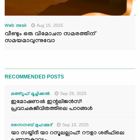
Aug 15, 2025
Web desk
വീണ്ടും ഒരു വിമോചന സമരത്തിന്
സമയമാവുന്നുവോ
RECOMMENDED POSTS
Sep 29, 2025
മഅ്റൂഫ് മൂച്ചിക്കല്‍
ഇമോഷണൽ ഇന്റലിജൻസ്:
പ്രവാചകജീവിതത്തിലെ പാഠങ്ങൾ
Sep 10, 2025
സൈനബ് മുഹമ്മദ്
യാ സയ്യിദീ യാ റസൂലല്ലാഹ്: റൗളാ ശരീഫിലെ