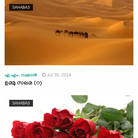
SAHABAS
Jul 30, 2014
എ.എം. റഹ്മാന്‍
ഉമ്മു സലമ (റ)
SAHABAS