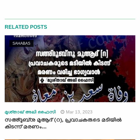
RELATED POSTS
SAHABAS
Mar 13, 2023
മുശ്താഖ് അലി ഫൈസി
സഅ്ദുബ്‌നു മുആദ് (റ), പ്രവാചകരുടെ മടിയില്‍
കിടന്ന് മരണം...