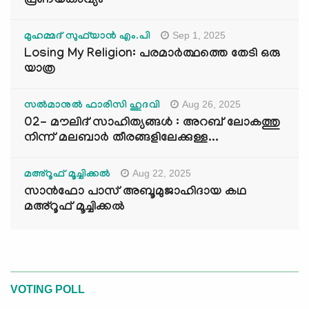
പ്രണയകാവ്യം
Sep 1, 2025
മുഹമ്മദ് സുഫ്‌യാൻ എം.പി
Losing My Religion: പരമാർത്ഥത്തെ തേടി ഒരു
യാത്ര
Aug 26, 2025
സൽമാനുൽ ഫാരിസി ഹുദവി
02- മൗലിദ് സാഹിത്യങ്ങൾ : അറബ് ലോകത്തു
നിന്ന് മലബാർ തീരങ്ങളിലേക്കുള്ള...
Aug 22, 2025
മഅ്റൂഫ് മൂച്ചിക്കല്‍
സാൻഫോ പാസ് അബൂമുജാഹിദായ കഥ
മഅ്റൂഫ് മൂച്ചിക്കല്‍
VOTING POLL