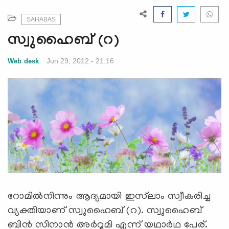
e
N
SAHABAS
a
സ്വുഹൈബ് (റ)
v
i
Jun 29, 2012 - 21:16
Web desk
g
a
t
i
o
n
റോമില്‍നിന്നും ആദ്യമായി ഇസ്‌ലാം സ്വീകരിച്ച
വ്യക്തിയാണ് സ്വുഹൈബ് (റ). സ്വുഹൈബ്
ബിന്‍ സിനാന്‍ അര്‍റൂമി എന്ന് യഥാര്‍ഥ പേര്.