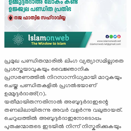
പ്രമുഖ പണ്ഡിതന്മാരിൽ ലിംഗ വ്യത്യാസമില്ലാതെ
പ്രശസ്തയാവുകയും വൈജ്ഞാനിക
പ്രസരണത്തിൽ നിറസാന്നിധ്യമായി മാറുകയും
ചെയ്ത പണ്ഡിതകളിൽ പ്രഗൽഭയാണ്
ഉമ്മുദ്ദർദാഅ്(റ).
യതീമായിരുന്നതിനാൽ അബുദ്ദർദാഇന്റെ
തണലിലായിരുന്നു അവര്‍ വളർന്നു വലുതായത്.
ചെറുപ്പത്തില്‍ അബുദ്ദര്‍ദാഇനോടൊപ്പം
പുരുഷന്മാരുടെ ഇടയിൽ നിന്ന് നിസ്കരിക്കുകയും