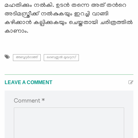
മഹതിക്കും നൽകി. ഉടൻ തന്നെ അത് തൻറെ
അടിമസ്ത്രീക്ക് നൽകുകയും ഇറച്ചി വാങ്ങി
കഴിക്കാൻ കല്പിക്കുകയും ചെയ്തതായി ചരിത്രത്തില്‍
കാണാം.
അബുദ്ദർദാഅ്
ബൈതുൽ മുഖദ്ദസ്
LEAVE A COMMENT
Comment *