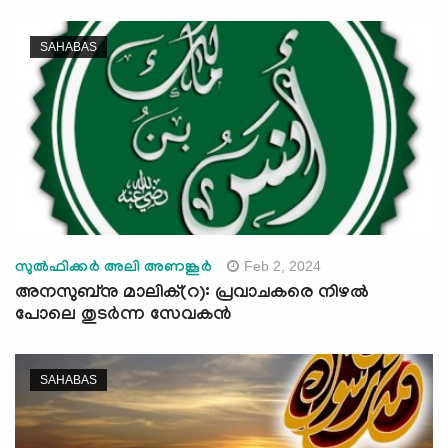
SAHABAS
Feb 2, 2024
സുൽഫിക്കർ അലി അണങ്കൂർ
അനസുബ്നു മാലിക്(റ): പ്രവാചകരെ നിഴല്‍
പോലെ തുടര്‍ന്ന സേവകന്‍
SAHABAS