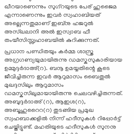
ഖീറയാണെന്നും സുഗ്റയുടെ പേര് ഹുജൈമ
എന്നാണെന്നും ഇവർ സ്വഹാബിയത്
അല്ലെന്നതുമാണ് ഇബ്നു ഹജറുൽ
അസ്ഖലാനി അൽ ഇസ്വാബ ഫീ
തംയീസിസ്സ്വഹാബയിൽ കുറിക്കുന്നത്.
പ്രധാന പണ്ഡിതയും കർമ്മ ശാസ്ത്ര
അഗ്രഗണ്യയുമായിരുന്നു ഡമസ്കസുകാരിയായ
ഉമ്മുദ്ദർദാഅ്(റ). ബനൂ ഉമയ്യതിന്റെ കൂടെ
ജീവിച്ചിരുന്ന ഇവര്‍ ആറുമാസം ബൈതുൽ
മുഖദ്ദസിലും ആറുമാസം
ഡമസ്കസിലുമായായിരുന്നു ചെലവഴിച്ചിരുന്നത്.
അബുദ്ദർദാഅ് (റ), ആഇശ(റ),
അബൂഹുറൈറ(റ) തുടങ്ങിയ പ്രമുഖ
സ്വഹബാക്കളിൽ നിന്ന് ഹദീസുകൾ റിപ്പോർട്ട്
ചെയ്തിട്ടുണ്ട്. മഹതിയുടെ ഹദീസുകൾ സുനനു