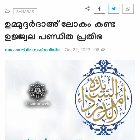
e
N
SAHABAS
a
ഉമ്മുദ്ദർദാഅ് ലോകം കണ്ട
v
i
ഉജ്ജ്വല പണ്ഡിത പ്രതിഭ
g
a
Oct 22, 2023 - 08:48
നജ ഫാത്വിമ സഹ്റാവിയ്യ
t
i
o
n