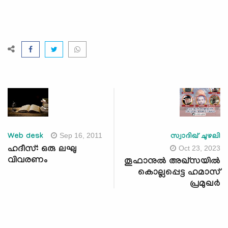
Sep 16, 2011
Web desk
സ്വാദിഖ് ചുഴലി
Oct 23, 2023
ഹദീസ്: ഒരു ലഘു
വിവരണം
തൂഫാനുല്‍ അഖ്‌സയില്‍
കൊല്ലപ്പെട്ട ഹമാസ്
പ്രമുഖര്‍