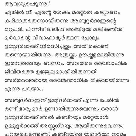
ആവശ്യപ്പെടുന്നു.'
എങ്കില്‍ നീ എന്റെ ശേഷം മറ്റൊരു കല്യാണം
കഴിക്കരുതെന്നായിരുന്നു അബുദ്ദര്‍ദാഇന്റെ
മറുപടി. പിന്നീട് ഖലീഫ അബ്ദുല്‍ മലികുബ്നു
മർവാന്റെ വിവാഹാഭ്യർത്ഥന പോലും
ഉമ്മുദ്ദർദാഅ് നിരസിച്ചതും അത് കൊണ്ട്
തന്നെയായിരുന്നു. അത്രയ്ക്കും ഊഷ്മളമായിരുന്നു
ഇരുവരുടെയും ബന്ധം. അവരുടെ വൈവാഹിക
ജീവിതത്തെ ഉജ്ജ്വലമാക്കിയിരുന്നത്
അർത്ഥവത്തായ വൈജ്ഞാനിക മികവായിരുന്നു
എന്നു പറയാം.
അബുദ്ദർദാഇന് ഉമ്മുദ്ദർദാഅ് എന്ന പേരില്‍
രണ്ട് ഭാര്യമാർ ഉണ്ടായിരുന്നുവെന്നും ഒരാൾ
ഉമ്മുദ്ദർദാഅ് അൽ കുബ്റയും മറ്റേയാൾ
ഉമ്മുദ്ദർദാഅ് അസ്സുഗ്റയും ആയിരുന്നുവെന്നും
പറയപ്പെടുന്നുണ്ട്. കുബ്റയുടെ യഥാർത്ഥ നാമം