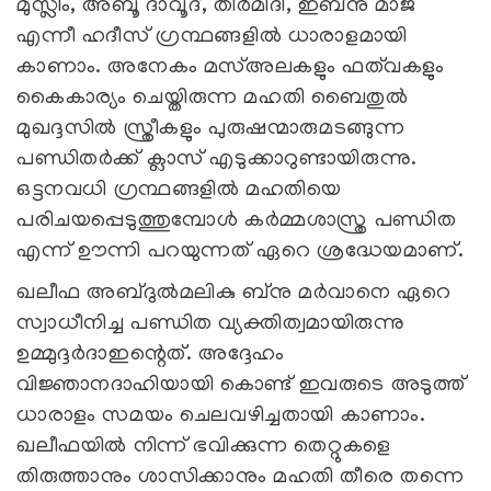
മുസ്ലിം, അബൂ ദാവൂദ്, തിർമിദി, ഇബ്നു മാജ
എന്നീ ഹദീസ് ഗ്രന്ഥങ്ങളിൽ ധാരാളമായി
കാണാം. അനേകം മസ്അലകളും ഫത്‌വകളും
കൈകാര്യം ചെയ്തിരുന്ന മഹതി ബൈതുൽ
മുഖദ്ദസിൽ സ്ത്രീകളും പുരുഷന്മാരുമടങ്ങുന്ന
പണ്ഡിതർക്ക് ക്ലാസ് എടുക്കാറുണ്ടായിരുന്നു.
ഒട്ടനവധി ഗ്രന്ഥങ്ങളിൽ മഹതിയെ
പരിചയപ്പെടുത്തുമ്പോൾ കർമ്മശാസ്ത്ര പണ്ഡിത
എന്ന് ഊന്നി പറയുന്നത് ഏറെ ശ്രദ്ധേയമാണ്.
ഖലീഫ അബ്ദുല്‍മലികു ബ്നു മർവാനെ ഏറെ
സ്വാധീനിച്ച പണ്ഡിത വ്യക്തിത്വമായിരുന്നു
ഉമ്മുദ്ദർദാഇന്റെത്. അദ്ദേഹം
വിജ്ഞാനദാഹിയായി കൊണ്ട് ഇവരുടെ അടുത്ത്
ധാരാളം സമയം ചെലവഴിച്ചതായി കാണാം.
ഖലീഫയിൽ നിന്ന് ഭവിക്കുന്ന തെറ്റുകളെ
തിരുത്താനും ശാസിക്കാനും മഹതി തീരെ തന്നെ