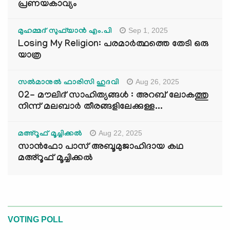
പ്രണയകാവ്യം
Sep 1, 2025
മുഹമ്മദ് സുഫ്‌യാൻ എം.പി
Losing My Religion: പരമാർത്ഥത്തെ തേടി ഒരു
യാത്ര
Aug 26, 2025
സൽമാനുൽ ഫാരിസി ഹുദവി
02- മൗലിദ് സാഹിത്യങ്ങൾ : അറബ് ലോകത്തു
നിന്ന് മലബാർ തീരങ്ങളിലേക്കുള്ള...
Aug 22, 2025
മഅ്റൂഫ് മൂച്ചിക്കല്‍
സാൻഫോ പാസ് അബൂമുജാഹിദായ കഥ
മഅ്റൂഫ് മൂച്ചിക്കല്‍
VOTING POLL