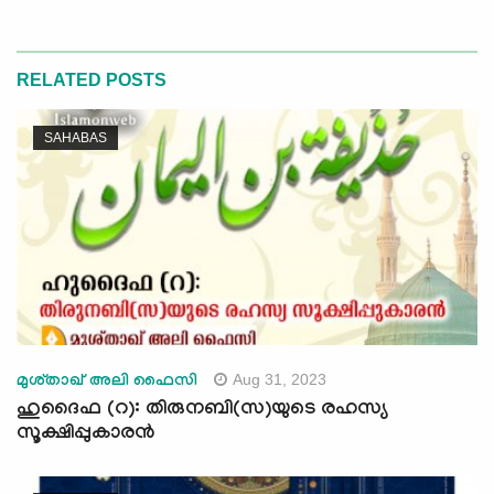
RELATED POSTS
SAHABAS
Aug 31, 2023
മുശ്താഖ് അലി ഫൈസി
ഹുദൈഫ (റ): തിരുനബി(സ)യുടെ രഹസ്യ
സൂക്ഷിപ്പുകാരന്‍