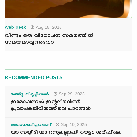
Aug 15, 2025
Web desk
വീണ്ടും ഒരു വിമോചന സമരത്തിന്
സമയമാവുന്നുവോ
RECOMMENDED POSTS
Sep 29, 2025
മഅ്റൂഫ് മൂച്ചിക്കല്‍
ഇമോഷണൽ ഇന്റലിജൻസ്:
പ്രവാചകജീവിതത്തിലെ പാഠങ്ങൾ
Sep 10, 2025
സൈനബ് മുഹമ്മദ്
യാ സയ്യിദീ യാ റസൂലല്ലാഹ്: റൗളാ ശരീഫിലെ