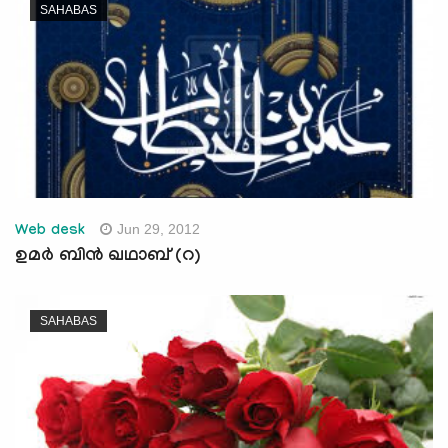
SAHABAS
Jun 29, 2012
Web desk
ഉമര്‍ ബിന്‍ ഖഥാബ് (റ)
SAHABAS