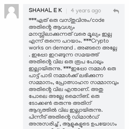
SHAHAL E K
4 years ago
***ഏത് ഒരു വസ്തുവിനും/code
അതിൻ്റെ ആവശ്യം
മനസ്സിലാക്കുന്നത് വരെ മൂല്യം ഇല്ല
എന്ന് തന്നെ പറയാം. ***Crypto
works on demand . അങ്ങനെ അല്ലേ
. ഇപ്പോ ഇറങ്ങുന്ന സമയത്ത്
അതിൻ്റെ വില ഒരു രൂപ പോലും
ഇല്ലായിരുന്നു. ***ഇപ്പോ നമ്മൾ ഒരു
പാട്ട് പാടി നമ്മൾക്ക് ലഭിക്കുന്ന
സമ്മാനം, പ്രോത്സാഹന സമ്മാനവും
അതിൻ്റെ വില എന്താണ്. അതു
പോലെ അല്ലേ മൈനിങ്. ഒരു
ടോക്കൺ തരുന്നു അതിന്
ആദ്യത്തിൽ വില ഇല്ലായിരുന്നു.
പിന്നീട് അതിൻ്റെ ഡിമാൻഡ്
അനുസരിച്ച് , ആളുകളുടെ ഉപയോഗം