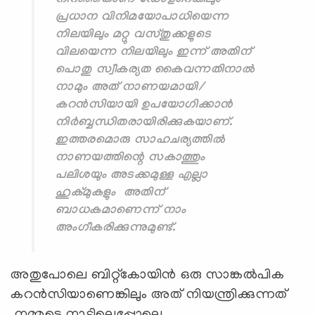
നിറഞ്ഞതാണ് ഡോളറെങ്കിലും
പ്രധാന വിനിമയോപാധിയെന്ന
നിലയിലും മറ്റു വസ്തുക്കളുടെ
വിലയെന്ന നിലയിലും ഇന്ന് അതിന്
പൊതു സ്വീകര്യത കൈവന്നതിനാൽ
നാമും അത് നാണയമായി/
കറൻസിയായി ഉപയോഗിക്കാൻ
നിർബ്ബന്ധിതരായിരിക്കുകയാണ്.
ഇത്തരമൊരു സാഹചര്യത്തിൽ
നാണയത്തിന്റെ സകാത്തും
പലിശയും അടക്കമുള്ള എല്ലാ
ഹുക്മുകളും അതിന്
ബാധകമാണെന്ന് നാം
അംഗീകരിക്കുന്നുമുണ്ട്.
അതുപോലെ ബിറ്റ്കോയിൻ ഒരു സാങ്കൽപിക
കറൻസിയാണെങ്കിലും അത് നിയന്ത്രിക്കുന്നത്
നമ്മുടെ നാട്ടിലെപ്പോലെ