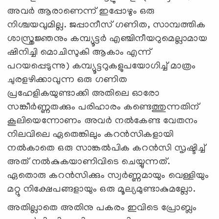
അവർ ആരാണെന്ന് ഇപ്പോഴും ഒരു
നിശ്ചയവുമില്ല. ജപ്പാനീസ് ഗണിത, സാമ്പത്തിക
ശാസ്ത്രജ്ഞനും കമ്പ്യൂട്ടര്‍ എഞ്ചിനീയറുമെല്ലാമായ
ഷിനിച്ചി മൊചിസുകി ആകാം എന്ന്
പറയപ്പെടുന്നു) കമ്പ്യൂട്ടറുകളുപയോഗിച്ച് മാത്രം
ചുരളഴിക്കാവുന്ന ഒരു ഗണിത
പ്രഹേളികയുണ്ടാക്കി അതിലെ ഓരോ
സങ്കീർണ്ണതക്കും പരിഹാരം കണ്ടെത്തുന്നതിന്
കൂലിയെന്നോണം അവർ നൽകേണ്ട വേതനം
നിലവിലെ ഏതെങ്കിലും കറൻസികളായി
നൽകാതെ ഒരു സാങ്കൽപിക കറൻസി സൃഷ്ടിച്ച്
അത് നൽകുകയാണിവിടെ ചെയ്യുന്നത്.
ഏതൊരു കറൻസിക്കും സ്വർണ്ണമായും വെള്ളിയും
മറ്റു നിക്ഷേപങ്ങളായും ഒരു മൂല്യമുണ്ടാകുമല്ലോ.
അതില്ലാതെ അതിനു പകരം ഇവിടെ പ്രോബ്ലം