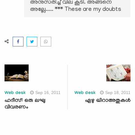
അനുസരിച്ച് വില കൂടി. അങ്ങനെ
അല്ലേ..... *** These are my doubts
Sep 16, 2011
Sep 18, 2011
Web desk
Web desk
ഹദീസ്: ഒരു ലഘു
ഏഴു ഖിറാഅതുകള്‍
വിവരണം