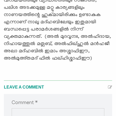
വിനിമയത്തിലും വ്യാപാരത്തിലും സകാത്ത്,
പലിശ അടക്കമുള്ള മറ്റു കാര്യങ്ങളിലും
നാണയത്തിന്റെ ഹുക്മായിരിക്കും ഉണ്ടാകുക
എന്നാണ് നാലു മദ്ഹബിലേയും ഇതുമായി
ബന്ധപ്പെട്ട പരാമർശങ്ങളിൽ നിന്ന്
വ്യക്തമാകുന്നത്. (അൽ മുദവ്വനഃ, അൽഹിദായ,
നിഹായത്തുൽ മത്ലബ്, അൽഫിഖ്ഹുൽ മൻഹജീ
അലാ മദ്ഹബിൽ ഇമാം അശ്ശാഫിഈ,
അൽമുഅ്തമദ് ഫിൽ ഫഖ്ഹിശ്ശാഫിഈ)
LEAVE A COMMENT
Comment *