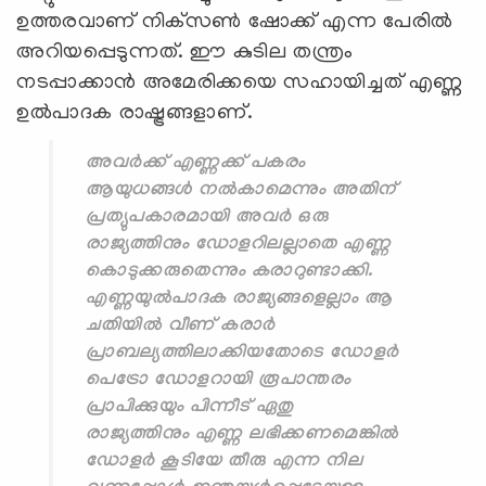
ഉത്തരവാണ് നിക്‌സണ്‍ ഷോക്ക് എന്ന പേരിൽ
അറിയപ്പെടുന്നത്. ഈ കുടില തന്ത്രം
നടപ്പാക്കാൻ അമേരിക്കയെ സഹായിച്ചത് എണ്ണ
ഉൽപാദക രാഷ്ട്രങ്ങളാണ്.
അവർക്ക് എണ്ണക്ക് പകരം
ആയുധങ്ങൾ നൽകാമെന്നും അതിന്
പ്രത്യുപകാരമായി അവർ ഒരു
രാജ്യത്തിനും ഡോളറിലല്ലാതെ എണ്ണ
കൊടുക്കരുതെന്നും കരാറുണ്ടാക്കി.
എണ്ണയുല്‍പാദക രാജ്യങ്ങളെല്ലാം ആ
ചതിയില്‍ വീണ് കരാര്‍
പ്രാബല്യത്തിലാക്കിയതോടെ ഡോളര്‍
പെട്രോ ഡോളറായി രൂപാന്തരം
പ്രാപിക്കുയും പിന്നീട് ഏതു
രാജ്യത്തിനും എണ്ണ ലഭിക്കണമെങ്കില്‍
ഡോളര്‍ കൂടിയേ തീരു എന്ന നില