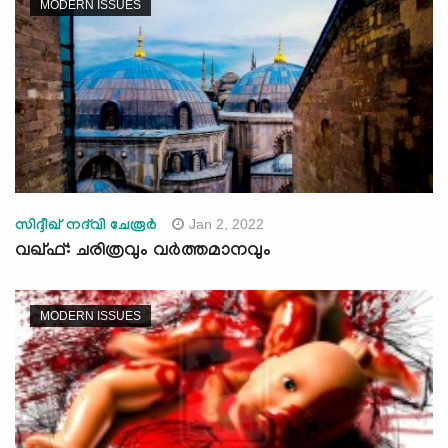
MODERN ISSUES
Jan 2, 2022
സിദ്ദീഖ് നദ്‌വി ചേരൂര്‍
വഖ്ഫ്: ചരിത്രവും വർത്തമാനവും
MODERN ISSUES