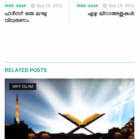
Sep 16, 2011
Sep 18, 2011
Web desk
Web desk
ഹദീസ്: ഒരു ലഘു
ഏഴു ഖിറാഅതുകള്‍
വിവരണം
RELATED POSTS
WHY ISLAM