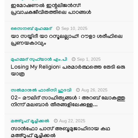
ഇമോഷണൽ ഇന്റലിജൻസ്:
പ്രവാചകജീവിതത്തിലെ പാഠങ്ങൾ
Sep 10, 2025
സൈനബ് മുഹമ്മദ്
യാ സയ്യിദീ യാ റസൂലല്ലാഹ്: റൗളാ ശരീഫിലെ
പ്രണയകാവ്യം
Sep 1, 2025
മുഹമ്മദ് സുഫ്‌യാൻ എം.പി
Losing My Religion: പരമാർത്ഥത്തെ തേടി ഒരു
യാത്ര
Aug 26, 2025
സൽമാനുൽ ഫാരിസി ഹുദവി
02- മൗലിദ് സാഹിത്യങ്ങൾ : അറബ് ലോകത്തു
നിന്ന് മലബാർ തീരങ്ങളിലേക്കുള്ള...
Aug 22, 2025
മഅ്റൂഫ് മൂച്ചിക്കല്‍
സാൻഫോ പാസ് അബൂമുജാഹിദായ കഥ
മഅ്റൂഫ് മൂച്ചിക്കല്‍