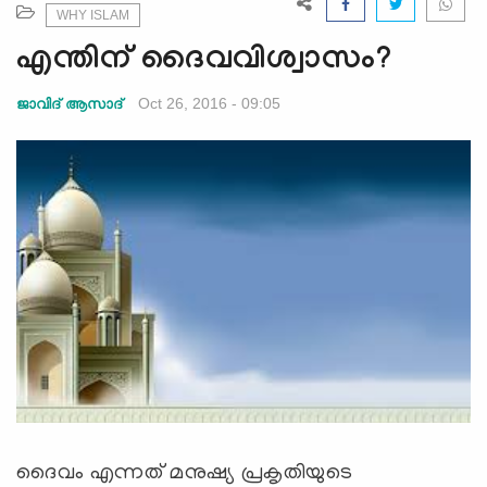
e
WHY ISLAM
N
എന്തിന് ദൈവവിശ്വാസം?
a
v
Oct 26, 2016 - 09:05
ജാവിദ്‌ ആസാദ്‌
i
g
a
t
i
o
n
ദൈവം എന്നത്‌ മനുഷ്യ പ്രകൃതിയുടെ