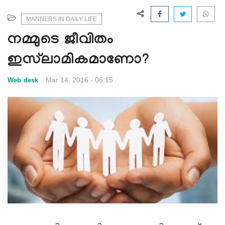
e
N
MANNERS IN DAILY LIFE
a
നമ്മുടെ ജീവിതം
v
i
ഇസ്‌ലാമികമാണോ?
g
a
Mar 14, 2016 - 06:15
Web desk
t
i
o
n