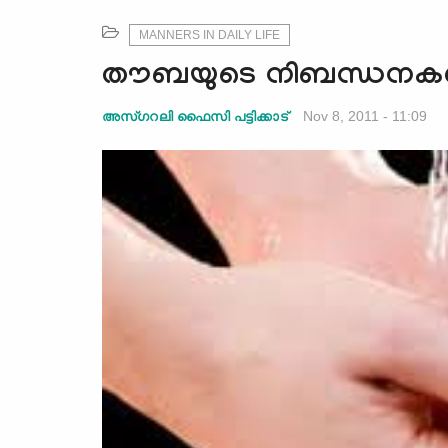
MANNERS IN DAILY LIFE
തൗബയുടെ നിബന്ധനകള
Nov 8, 2011 - 11:09
അസ്ഗറലി ഫൈസി പട്ടിക്കാട്‌