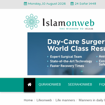
Monday, 10 August 2026
24 Safar 1448
QURANONWEB
SEERAHONWEB
FI
Lifeonweb
Life manners
Manners in daily l
Home