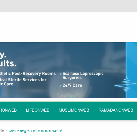
QHONWEB
LIFEONWEB
MUSLIMONWEB
RAMADANONWEB
ife
തൗബയുടെ നിബന്ധനകള്‍