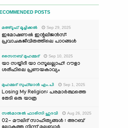
ECOMMENDED POSTS
Sep 29, 2025
മഅ്റൂഫ് മൂച്ചിക്കല്‍
ഇമോഷണൽ ഇന്റലിജൻസ്:
പ്രവാചകജീവിതത്തിലെ പാഠങ്ങൾ
Sep 10, 2025
സൈനബ് മുഹമ്മദ്
യാ സയ്യിദീ യാ റസൂലല്ലാഹ്: റൗളാ
ശരീഫിലെ പ്രണയകാവ്യം
Sep 1, 2025
മുഹമ്മദ് സുഫ്‌യാൻ എം.പി
Losing My Religion: പരമാർത്ഥത്തെ
തേടി ഒരു യാത്ര
Aug 26, 2025
സൽമാനുൽ ഫാരിസി ഹുദവി
02- മൗലിദ് സാഹിത്യങ്ങൾ : അറബ്
ലോകത്തു നിന്ന് മലബാർ