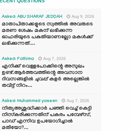
ECENT QUESTIONS
Aug 9, 2026
Asked: ABU SHARAF JEDDAH
മാതാപിതാക്കളുടെ സ്വത്തിൽ അവരുടെ
മരണ ശേഷം മകന് ലഭിക്കുന്ന
ഓഹരിയുടെ പകുതിയാണല്ലോ മകൾക്ക്
ലഭിക്കുന്നത്....
Aug 7, 2026
Asked: Fathima
എനിക്ക് വെള്ളപോക്കിന്റെ അസുഖം
ഉണ്ട്.ആർത്തവത്തിന്റെ അവസാന
ദിവസങ്ങളിൽ ചുവപ്പ് കളർ അല്ലെങ്കിൽ
തവിട്ട് നിറം...
Aug 7, 2026
Asked: Muhammed yaseen
നിത്യഅശുദ്ധിക്കാർ പഞ്ഞി വെച്ച് കെട്ടി
നിസ്കരിക്കുന്നതിന് പകരം പമ്പേഴ്സ്,
പാഡ് എന്നിവ ഉപയോഗിച്ചാൽ
മതിയോ?...