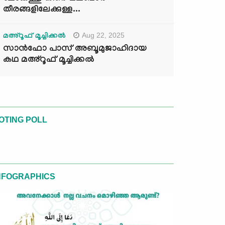
തീരങ്ങളിലേക്കുള്ള...
Aug 22, 2025
മഅ്റൂഫ് മൂച്ചിക്കല്‍
സാൻഫോ പാസ് അബൂമുജാഹിദായ
കഥ മഅ്റൂഫ് മൂച്ചിക്കല്‍
OTING POLL
NFOGRAPHICS