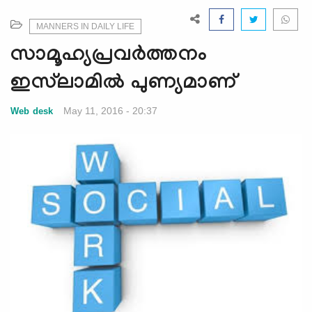
e
N
MANNERS IN DAILY LIFE
a
സാമൂഹ്യപ്രവര്‍ത്തനം
v
i
ഇസ്‌ലാമില്‍ പുണ്യമാണ്
g
a
May 11, 2016 - 20:37
Web desk
t
i
o
n