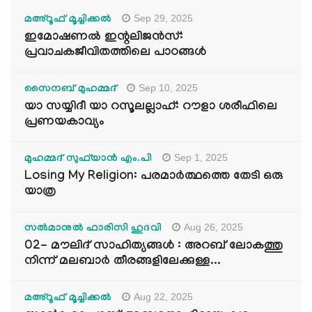
Sep 29, 2025
മഅ്റൂഫ് മൂച്ചിക്കല്‍
ഇമോഷണൽ ഇന്റലിജൻസ്:
പ്രവാചകജീവിതത്തിലെ പാഠങ്ങൾ
Sep 10, 2025
സൈനബ് മുഹമ്മദ്
യാ സയ്യിദീ യാ റസൂലല്ലാഹ്: റൗളാ ശരീഫിലെ
പ്രണയകാവ്യം
Sep 1, 2025
മുഹമ്മദ് സുഫ്‌യാൻ എം.പി
Losing My Religion: പരമാർത്ഥത്തെ തേടി ഒരു
യാത്ര
Aug 26, 2025
സൽമാനുൽ ഫാരിസി ഹുദവി
02- മൗലിദ് സാഹിത്യങ്ങൾ : അറബ് ലോകത്തു
നിന്ന് മലബാർ തീരങ്ങളിലേക്കുള്ള...
Aug 22, 2025
മഅ്റൂഫ് മൂച്ചിക്കല്‍