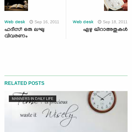
Sep 16, 2011
Sep 18, 2011
Web desk
Web desk
ഹദീസ്: ഒരു ലഘു
ഏഴു ഖിറാഅതുകള്‍
വിവരണം
RELATED POSTS
MANNERS IN DAILY LIFE