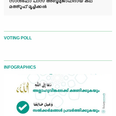
സാൻഫോ പാസ് അബൂമുജാഹിദായ കഥ
മഅ്റൂഫ് മൂച്ചിക്കല്‍
VOTING POLL
INFOGRAPHICS