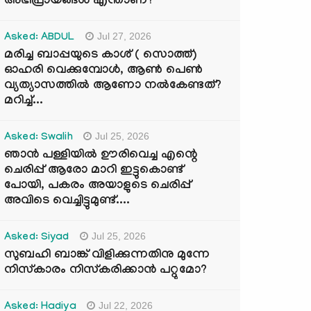
അഭിപ്രായങ്ങൾ എന്താണ്?
Jul 27, 2026
Asked: ABDUL
മരിച്ച ബാപ്പയുടെ കാശ് ( സൊത്ത്)
ഓഹരി വെക്കുമ്പോൾ, ആണ്‍ പെണ്‍
വ്യത്യാസത്തില്‍ ആണോ നല്‍കേണ്ടത്?
മറിച്ച്...
Jul 25, 2026
Asked: Swalih
ഞാൻ പള്ളിയിൽ ഊരിവെച്ച എന്റെ
ചെരിപ്പ് ആരോ മാറി ഇട്ടുകൊണ്ട്
പോയി, പകരം അയാളുടെ ചെരിപ്പ്
അവിടെ വെച്ചിട്ടുമുണ്ട്....
Jul 25, 2026
Asked: Siyad
സുബഹി ബാങ്ക് വിളിക്കുന്നതിനു മുന്നേ
നിസ്കാരം നിസ്കരിക്കാൻ പറ്റുമോ?
Jul 22, 2026
Asked: Hadiya