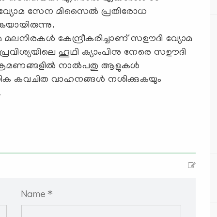
ദി വ്യോമ സേന മിസൈല്‍ പ്രതിരോധ
കയായിരുന്നു.
മലനിരകള്‍ കേന്ദ്രീകരിച്ചാണ് സഊദി വ്യോമ
വിശ്യയിലെ ഹൂഥി ക്യാംപിനു നേരെ സഊദി
രമണങ്ങളില്‍ നാല്‍പതു ആളുകള്‍
ിക കവചിത വാഹനങ്ങള്‍ നശിക്കുകയും
.
Name *