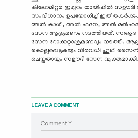
കിലോമീറ്റര്‍ ഇപ്പുറം തായിഫില്‍ സഊ
സംവിധാനം ഉപയോഗിച്ച് ഇത് തകര്‍ക്കു
അല്‍ കാശി, അല്‍ ഫദന, അല്‍ മല്‍ഹമ 
സേന ആക്രമണം നടത്തിയത്. സആദ പ്ര
സേന റോക്കറ്റാക്രമണവും നടത്തി. ആക്
കൊല്ലപ്പെടുകയും നിരവധി ഹൂഥി സൈന
ചെയ്തതായും സഊദി സേന വ്യക്തമാക്കി
LEAVE A COMMENT
Comment *