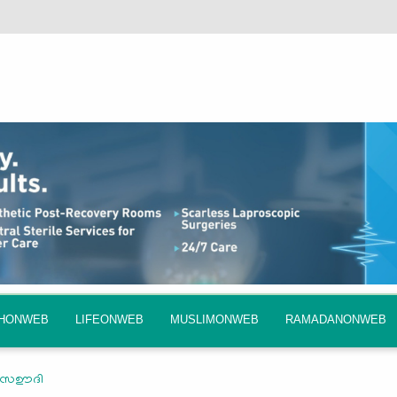
QHONWEB
LIFEONWEB
MUSLIMONWEB
RAMADANONWEB
യി സഊദി