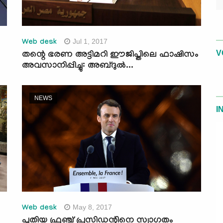
Jul 1, 2017
Web desk
V
തന്റെ ഭരണ അട്ടിമറി ഈജിപ്തിലെ ഫാഷിസം
അവസാനിപ്പിച്ചു: അബ്ദുല്‍...
NEWS
I
May 8, 2017
Web desk
പുതിയ ഫ്രഞ്ച് പ്രസിഡന്റിനെ സ്വാഗതം