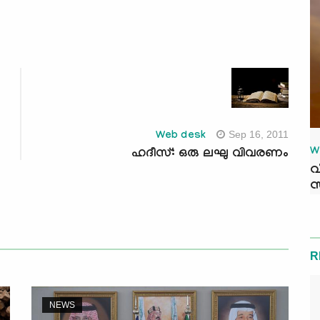
Sep 16, 2011
Web desk
W
ഹദീസ്: ഒരു ലഘു വിവരണം
വ
സ
R
NEWS