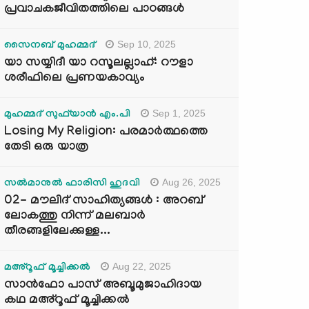
പ്രവാചകജീവിതത്തിലെ പാഠങ്ങൾ
Sep 10, 2025
സൈനബ് മുഹമ്മദ്
യാ സയ്യിദീ യാ റസൂലല്ലാഹ്: റൗളാ
ശരീഫിലെ പ്രണയകാവ്യം
Sep 1, 2025
മുഹമ്മദ് സുഫ്‌യാൻ എം.പി
Losing My Religion: പരമാർത്ഥത്തെ
തേടി ഒരു യാത്ര
Aug 26, 2025
സൽമാനുൽ ഫാരിസി ഹുദവി
02- മൗലിദ് സാഹിത്യങ്ങൾ : അറബ്
ലോകത്തു നിന്ന് മലബാർ
തീരങ്ങളിലേക്കുള്ള...
Aug 22, 2025
മഅ്റൂഫ് മൂച്ചിക്കല്‍
സാൻഫോ പാസ് അബൂമുജാഹിദായ
കഥ മഅ്റൂഫ് മൂച്ചിക്കല്‍