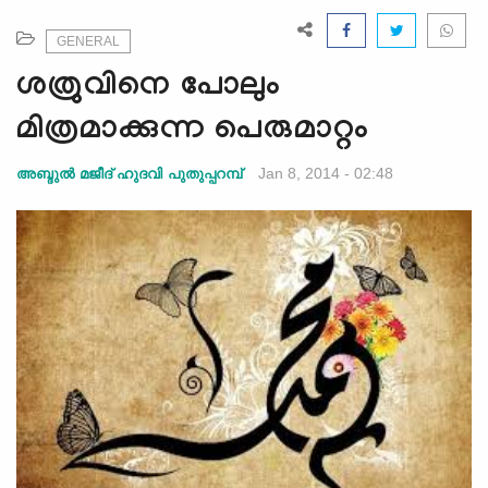
e
N
GENERAL
a
ശത്രുവിനെ പോലും
v
i
മിത്രമാക്കുന്ന പെരുമാറ്റം
g
a
Jan 8, 2014 - 02:48
അബ്ദുല്‍ മജീദ് ഹുദവി പുതുപ്പറമ്പ്
t
i
o
n