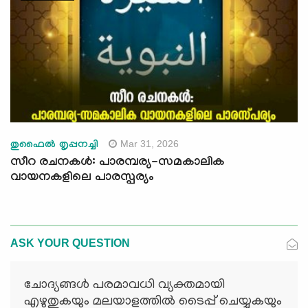
Mar 31, 2026
തുഫൈൽ തൃപ്പനച്ചി
സീറ രചനകൾ: പാരമ്പര്യ-സമകാലിക
വായനകളിലെ പാരസ്പര്യം
ASK YOUR QUESTION
ചോദ്യങ്ങള്‍ പരമാവധി വ്യക്തമായി
എഴുതുകയും മലയാളത്തില്‍ ടൈപ്പ് ചെയ്യുകയും