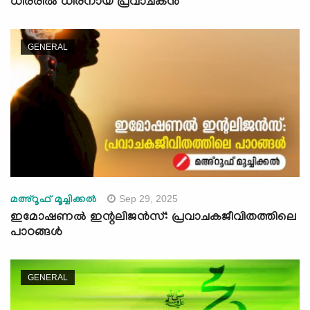
ധീരരില്‍ ധീരനായ പ്രവാചകന്‍
GENERAL
Sep 29, 2025
മഅ്റൂഫ് മൂച്ചിക്കല്‍
ഇമോഷണൽ ഇന്റലിജൻസ്: പ്രവാചകജീവിതത്തിലെ
പാഠങ്ങൾ
GENERAL