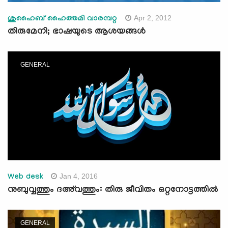
Apr 2, 2012
ശുഹൈബ് ഹൈത്തമി വാരമ്പറ്റ
തിരുമേനി; ഭാഷയുടെ ആശയങ്ങള്‍
GENERAL
Jan 4, 2016
Web desk
നുബുവ്വത്തും ദഅ്‌വത്തും: തിരു ജീവിതം ഒറ്റനോട്ടത്തില്‍
GENERAL