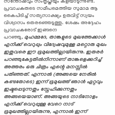
സന്തോഷവും സംതൃപ്തിയും കളിയാടുന്നുണ്ട്.
പ്രവാചകരുടെ സമീപമെത്തിയ സുമാമ ആ
കൈപിടിച്ച് സത്യസാക്ഷ്യം ഉരുവിട്ട് സ്വയം
വിശ്വാസം തെരഞ്ഞെടുത്തു. ശേഷം അദ്ദേഹം
പ്രവാചകരോട് ഇങ്ങനെ
പറഞ്ഞു,
മുഹമ്മദേ
,
താങ്കളുടെ മുഖത്തേക്കാള്‍
എനിക്ക് വെറുപ്പും വിദ്വേഷവുമുള്ള മറ്റൊരു മുഖം
ഇതുവരെ ഈ ഭൂമുഖത്തില്ലായിരുന്നു. ഇതരര്‍
പറഞ്ഞുകേട്ടതില്‍നിന്നാണ് താങ്കളെക്കുറിച്ച്
അത്തരം ഒരു ചിത്രം എന്റെ മനസ്സില്‍
പതിഞ്ഞത്. എന്നാല്‍ (അങ്ങയെ നേരില്‍
കണ്ടതോടെ) ഇന്ന് ഭൂമുഖത്ത് ഞാന്‍ ഏറ്റവും
ഇഷ്ടപ്പെടുന്നതും സ്നേഹിക്കുന്നതും
അങ്ങയെയാണ്. അങ്ങയുടെ നാടിനോളം
എനിക്ക് വെറുപ്പുള്ള വേറെ നാട്
ഭൂമുഖത്തില്ലായിരുന്നു, എന്നാല്‍ ഇന്ന്