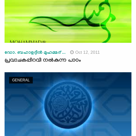
Oct 12, 2011
ഡോ. ബഹാഉദ്ദീന്‍ മുഹമ്മദ് ...
പ്രവാചകപ്പിറവി നല്‍കുന്ന പാഠം
GENERAL