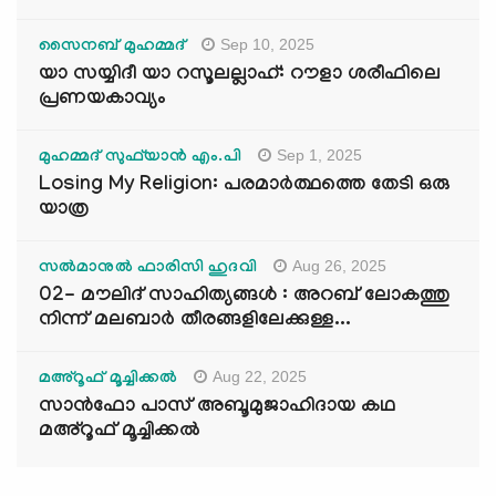
Sep 10, 2025
സൈനബ് മുഹമ്മദ്
യാ സയ്യിദീ യാ റസൂലല്ലാഹ്: റൗളാ ശരീഫിലെ
പ്രണയകാവ്യം
Sep 1, 2025
മുഹമ്മദ് സുഫ്‌യാൻ എം.പി
Losing My Religion: പരമാർത്ഥത്തെ തേടി ഒരു
യാത്ര
Aug 26, 2025
സൽമാനുൽ ഫാരിസി ഹുദവി
02- മൗലിദ് സാഹിത്യങ്ങൾ : അറബ് ലോകത്തു
നിന്ന് മലബാർ തീരങ്ങളിലേക്കുള്ള...
Aug 22, 2025
മഅ്റൂഫ് മൂച്ചിക്കല്‍
സാൻഫോ പാസ് അബൂമുജാഹിദായ കഥ
മഅ്റൂഫ് മൂച്ചിക്കല്‍