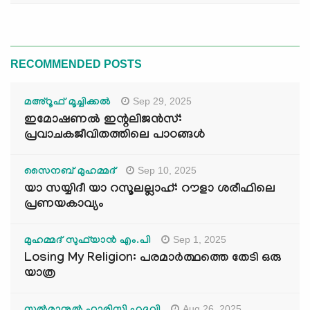
RECOMMENDED POSTS
Sep 29, 2025
മഅ്റൂഫ് മൂച്ചിക്കല്‍
ഇമോഷണൽ ഇന്റലിജൻസ്:
പ്രവാചകജീവിതത്തിലെ പാഠങ്ങൾ
Sep 10, 2025
സൈനബ് മുഹമ്മദ്
യാ സയ്യിദീ യാ റസൂലല്ലാഹ്: റൗളാ ശരീഫിലെ
പ്രണയകാവ്യം
Sep 1, 2025
മുഹമ്മദ് സുഫ്‌യാൻ എം.പി
Losing My Religion: പരമാർത്ഥത്തെ തേടി ഒരു
യാത്ര
Aug 26, 2025