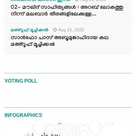
സൽമാനുൽ ഫാരിസി ഹുദവി
02- മൗലിദ് സാഹിത്യങ്ങൾ : അറബ് ലോകത്തു
നിന്ന് മലബാർ തീരങ്ങളിലേക്കുള്ള...
Aug 22, 2025
മഅ്റൂഫ് മൂച്ചിക്കല്‍
സാൻഫോ പാസ് അബൂമുജാഹിദായ കഥ
മഅ്റൂഫ് മൂച്ചിക്കല്‍
VOTING POLL
INFOGRAPHICS