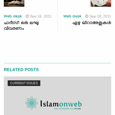
Sep 16, 2011
Sep 18, 2011
Web desk
Web desk
ഹദീസ്: ഒരു ലഘു
ഏഴു ഖിറാഅതുകള്‍
വിവരണം
RELATED POSTS
CURRENT ISSUES