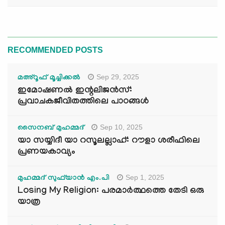
RECOMMENDED POSTS
Sep 29, 2025
മഅ്റൂഫ് മൂച്ചിക്കല്‍
ഇമോഷണൽ ഇന്റലിജൻസ്:
പ്രവാചകജീവിതത്തിലെ പാഠങ്ങൾ
Sep 10, 2025
സൈനബ് മുഹമ്മദ്
യാ സയ്യിദീ യാ റസൂലല്ലാഹ്: റൗളാ ശരീഫിലെ
പ്രണയകാവ്യം
Sep 1, 2025
മുഹമ്മദ് സുഫ്‌യാൻ എം.പി
Losing My Religion: പരമാർത്ഥത്തെ തേടി ഒരു
യാത്ര