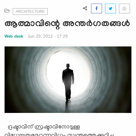
e
N
ARCHITECTURE
a
ആത്മാവിന്റെ അന്തര്‍ഗതങ്ങള്‍
v
i
Jun 29, 2012 - 17:29
Web desk
g
a
t
i
o
n
ദ്രഷ്ടാവിന്‌ സ്രഷ്ടാവിനോടുള്ള
വിധേയത്വമേറ്റുന്നവിധം സ്വന്തത്തെക്കുറിച്ച