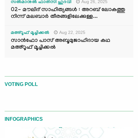
Aug 26, 2025
സൽമാനുൽ ഫാരിസി ഹുദവി
02- മൗലിദ് സാഹിത്യങ്ങൾ : അറബ് ലോകത്തു
നിന്ന് മലബാർ തീരങ്ങളിലേക്കുള്ള...
Aug 22, 2025
മഅ്റൂഫ് മൂച്ചിക്കല്‍
സാൻഫോ പാസ് അബൂമുജാഹിദായ കഥ
മഅ്റൂഫ് മൂച്ചിക്കല്‍
VOTING POLL
INFOGRAPHICS