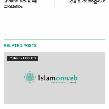
ഹദീസ്: ഒരു ലഘു
ഏഴു ഖിറാഅതുകള്‍
വിവരണം
RELATED POSTS
CURRENT ISSUES