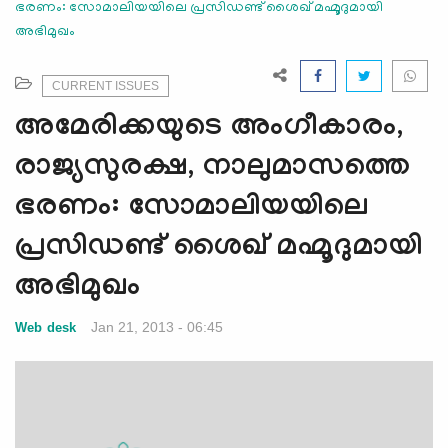
ഭരണം: സോമാലിയയിലെ പ്രസിഡണ്ട് ശൈഖ് മഹ്മൂദുമായി
e
അഭിമുഖം
N
a
v
CURRENT ISSUES
i
അമേരിക്കയുടെ അംഗീകാരം,
g
a
രാജ്യസുരക്ഷ, നാലുമാസത്തെ
t
ഭരണം: സോമാലിയയിലെ
i
o
പ്രസിഡണ്ട് ശൈഖ് മഹ്മൂദുമായി
n
അഭിമുഖം
Jan 21, 2013 - 06:45
Web desk