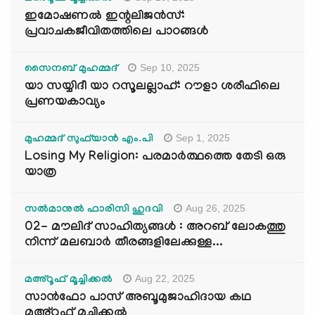
ഇമോഷണൽ ഇന്റലിജൻസ്:
പ്രവാചകജീവിതത്തിലെ പാഠങ്ങൾ
Sep 10, 2025
സൈനബ് മുഹമ്മദ്
യാ സയ്യിദീ യാ റസൂലല്ലാഹ്: റൗളാ ശരീഫിലെ
പ്രണയകാവ്യം
Sep 1, 2025
മുഹമ്മദ് സുഫ്‌യാൻ എം.പി
Losing My Religion: പരമാർത്ഥത്തെ തേടി ഒരു
യാത്ര
Aug 26, 2025
സൽമാനുൽ ഫാരിസി ഹുദവി
02- മൗലിദ് സാഹിത്യങ്ങൾ : അറബ് ലോകത്തു
നിന്ന് മലബാർ തീരങ്ങളിലേക്കുള്ള...
Aug 22, 2025
മഅ്റൂഫ് മൂച്ചിക്കല്‍
സാൻഫോ പാസ് അബൂമുജാഹിദായ കഥ
മഅ്റൂഫ് മൂച്ചിക്കല്‍