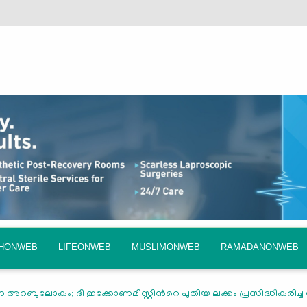
QHONWEB
LIFEONWEB
MUSLIMONWEB
RAMADANONWEB
വരുന്ന അറബുലോകം; ദി ഇക്കോണമിസ്റ്റിന്‍റെ പുതിയ ലക്കം പ്രസിദ്ധീകരിച