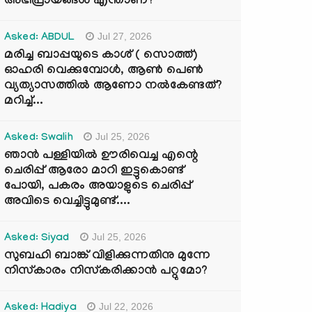
അഭിപ്രായങ്ങൾ എന്താണ്?
Jul 27, 2026
Asked: ABDUL
മരിച്ച ബാപ്പയുടെ കാശ് ( സൊത്ത്)
ഓഹരി വെക്കുമ്പോൾ, ആണ്‍ പെണ്‍
വ്യത്യാസത്തില്‍ ആണോ നല്‍കേണ്ടത്?
മറിച്ച്...
Jul 25, 2026
Asked: Swalih
ഞാൻ പള്ളിയിൽ ഊരിവെച്ച എന്റെ
ചെരിപ്പ് ആരോ മാറി ഇട്ടുകൊണ്ട്
പോയി, പകരം അയാളുടെ ചെരിപ്പ്
അവിടെ വെച്ചിട്ടുമുണ്ട്....
Jul 25, 2026
Asked: Siyad
സുബഹി ബാങ്ക് വിളിക്കുന്നതിനു മുന്നേ
നിസ്കാരം നിസ്കരിക്കാൻ പറ്റുമോ?
Jul 22, 2026
Asked: Hadiya