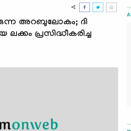
A
ചുവരുന്ന അറബുലോകം; ദി
യ ലക്കം പ്രസിദ്ധീകരിച്ച