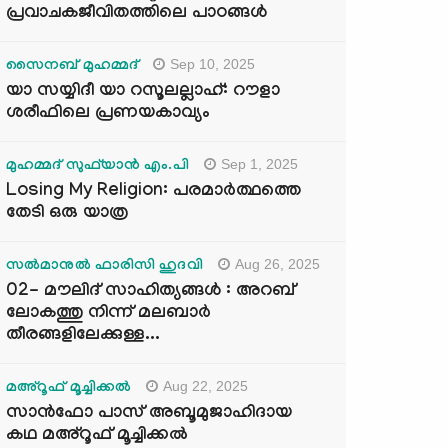
പ്രവാചകജീവിതത്തിലെ പാഠങ്ങൾ
Sep 10, 2025
സൈനബ് മുഹമ്മദ്
യാ സയ്യിദീ യാ റസൂലല്ലാഹ്: റൗളാ
ശരീഫിലെ പ്രണയകാവ്യം
Sep 1, 2025
മുഹമ്മദ് സുഫ്‌യാൻ എം.പി
Losing My Religion: പരമാർത്ഥത്തെ
തേടി ഒരു യാത്ര
Aug 26, 2025
സൽമാനുൽ ഫാരിസി ഹുദവി
02- മൗലിദ് സാഹിത്യങ്ങൾ : അറബ്
ലോകത്തു നിന്ന് മലബാർ
തീരങ്ങളിലേക്കുള്ള...
Aug 22, 2025
മഅ്റൂഫ് മൂച്ചിക്കല്‍
സാൻഫോ പാസ് അബൂമുജാഹിദായ
കഥ മഅ്റൂഫ് മൂച്ചിക്കല്‍