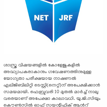
ശാസ്ത്ര വിഷയങ്ങളില്‍ കോളേജുകളില്‍
അദ്ധ്യാപകരാകാനും ഗവേഷണത്തിനുമുള്ള
യോഗ്യതാ പരീക്ഷയായ നാഷണല്‍
എലിജിബിലിറ്റി ടെസ്റ്റി(നെറ്റ്)ന് അപേക്ഷിക്കാ‍ന്‍
സമയമായി. ഫെബ്രുവരി 10 മുത‍ല്‍ മാ‍ര്‍ച്ച് നാലു
വരെയാണ് അപേക്ഷാ കാലാവധി. യു.ജി.സിയും
കൌ‍ണ്‍സില്‍ ഓഫ് സയന്റിഫിക് ആ‍ന്‍റ്