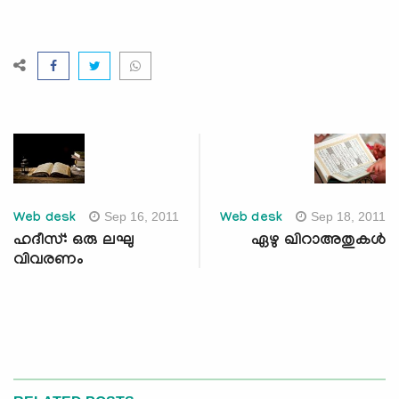
Sep 16, 2011
Sep 18, 2011
Web desk
Web desk
ഹദീസ്: ഒരു ലഘു
ഏഴു ഖിറാഅതുകള്‍
വിവരണം