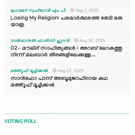
Sep 1, 2025
മുഹമ്മദ് സുഫ്‌യാൻ എം.പി
Losing My Religion: പരമാർത്ഥത്തെ തേടി ഒരു
യാത്ര
Aug 26, 2025
സൽമാനുൽ ഫാരിസി ഹുദവി
02- മൗലിദ് സാഹിത്യങ്ങൾ : അറബ് ലോകത്തു
നിന്ന് മലബാർ തീരങ്ങളിലേക്കുള്ള...
Aug 22, 2025
മഅ്റൂഫ് മൂച്ചിക്കല്‍
സാൻഫോ പാസ് അബൂമുജാഹിദായ കഥ
മഅ്റൂഫ് മൂച്ചിക്കല്‍
VOTING POLL