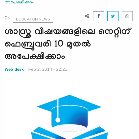
അപേക്ഷിക്കാം
e
N
a
EDUCATION NEWS
v
ശാസ്ത്ര വിഷയങ്ങളിലെ നെറ്റിന്
i
g
ഫെബ്രുവരി 10 മുത‍ല്‍
a
അപേക്ഷിക്കാം
t
i
Feb 2, 2014 - 22:21
Web desk
o
n