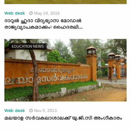
May 24, 2016
Web desk
ദാറുല്‍ ഹുദാ വിദ്യഭ്യാസ മോഡല്‍
രാജ്യവ്യാപകമാക്കും: ഹൈദരലി...
EDUCATION NEWS
Nov 6, 2013
Web desk
മലയാള സര്‍വകലാശാലക്ക് യു.ജി.സി അംഗീകാരം