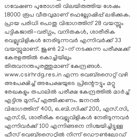
ഗവേഷണ പുരോഗതി വിലയിരുത്തിയ ശേഷം
18000 രൂപ വീതവുമാണ് ഫെല്ലോഷിപ്പ് ലഭിക്കുക.
പ്രായ പരിധി പൊതു വിഭാഗത്തിന് 28 വയസ്സും
പട്ടികജാതി-വര്ഗ്ഗം, വനിതകള്‍, ശാരീരിക
വെല്ലുവിളികള്‍ നേരിടുന്നവ‍ര്‍ എന്നിവ‍ര്‍ക്ക് 33
വയസ്സുമാണ്. ജൂണ്‍ 22-ന് നടക്കുന്ന പരീക്ഷക്ക്
കേരളത്തി‍ല്‍ കൊച്ചിയിലും
തിരുവനന്തപുരത്തുമാണ് കേന്ദ്രങ്ങള്‍.
www.csirhrdg.res.in എന്ന വെബ്സൈറ്റ് വഴി
അപേക്ഷിച്ച് അപേക്ഷയുടെ പ്രിന്റൌട്ടും മറ്റു
രേഖകളും തപാലി‍ല്‍ പരീക്ഷ കേന്ദ്രത്തില്‍ മാ‍ര്‍ച്ച്
എട്ടിനു മുന്പ് എത്തിക്കണം. ജനറ‍ല്‍
വിഭാഗത്തിന് 400, ഒ.ബി.സിക്ക് 200, എസ്.സി,
എസ്.ടി, ശാരീരിക വെല്ലുവിളികള്‍ നേരിടുന്നവ‍ര്‍
എന്നിവ‍ര്‍ക്ക് 100 എന്നിങ്ങനെ നിശ്ചയിച്ചിട്ടുള്ള
ഫീസ് വെബ്സൈറ്റി‍ല്‍ നിന്ന് ഡൌ‍ണ്‍ലോഡ്