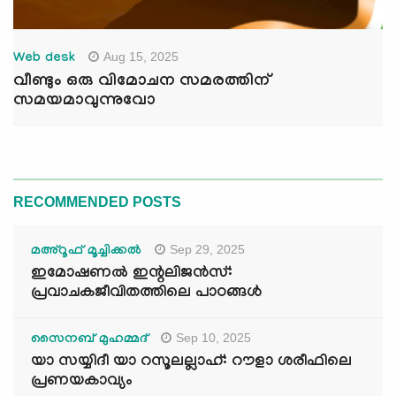
Aug 15, 2025
Web desk
വീണ്ടും ഒരു വിമോചന സമരത്തിന്
സമയമാവുന്നുവോ
RECOMMENDED POSTS
Sep 29, 2025
മഅ്റൂഫ് മൂച്ചിക്കല്‍
ഇമോഷണൽ ഇന്റലിജൻസ്:
പ്രവാചകജീവിതത്തിലെ പാഠങ്ങൾ
Sep 10, 2025
സൈനബ് മുഹമ്മദ്
യാ സയ്യിദീ യാ റസൂലല്ലാഹ്: റൗളാ ശരീഫിലെ
പ്രണയകാവ്യം