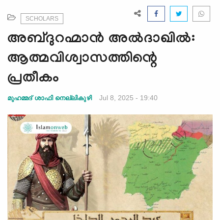
e
N
SCHOLARS
a
അബ്ദുറഹ്മാൻ അല്‍ദാഖില്‍:
v
i
ആത്മവിശ്വാസത്തിന്റെ
g
പ്രതീകം
a
t
Jul 8, 2025 - 19:40
മുഹമ്മദ് ശാഫി നെല്ലികുഴി
i
o
n