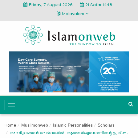
Friday, 7 August 2026
21 Safar 1448
Malayalam
T
o
g
Muslimonweb
Islamic Personalities
Scholars
Home
g
അബ്ദുറഹ്മാൻ അല്‍ദാഖില്‍: ആത്മവിശ്വാസത്തിന്റെ പ്രതീകം
l