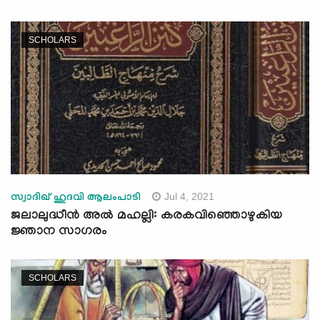
SCHOLARS
Jul 4, 2021
സ്വാദിഖ് ഹുദവി ആലംപാടി
ജലാലുദ്ധീൻ അൽ മഹല്ലി: കരകവിഞ്ഞൊഴുകിയ
ജ്ഞാന സാഗരം
SCHOLARS