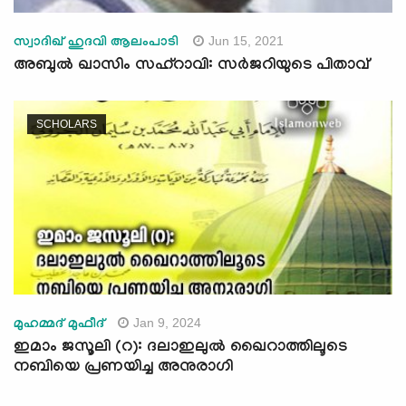
Jun 15, 2021
സ്വാദിഖ് ഹുദവി ആലംപാടി
അബുൽ ഖാസിം സഹ്റാവി: സർജറിയുടെ പിതാവ്
SCHOLARS
Jan 9, 2024
മുഹമ്മദ് മുഫീദ്
ഇമാം ജസൂലി (റ): ദലാഇലുൽ ഖൈറാത്തിലൂടെ
നബിയെ പ്രണയിച്ച അനുരാഗി