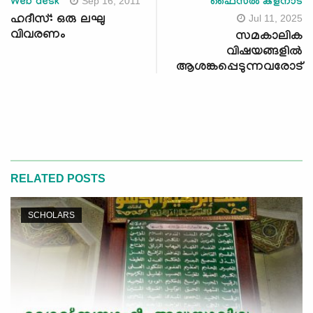
Sep 16, 2011
Web desk
ഫൈസല്‍ കളനാട്
Jul 11, 2025
ഹദീസ്: ഒരു ലഘു
വിവരണം
സമകാലിക
വിഷയങ്ങളില്‍
ആശങ്കപ്പെടുന്നവരോട്
RELATED POSTS
SCHOLARS