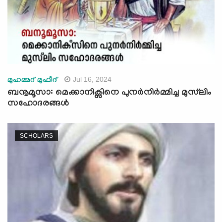
Jul 16, 2024
മുഹമ്മദ് മുഫീദ്
ബനൂമൂസാ: മെക്കാനിക്സിനെ പുനർനിർമ്മിച്ച മുസ്‍ലിം
സഹോദരങ്ങൾ
SCHOLARS