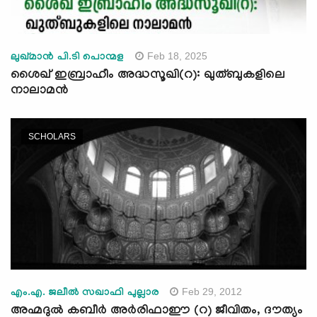
Feb 18, 2025
ലുഖ്മാന്‍ പി.ടി പൊന്മള
ശൈഖ് ഇബ്രാഹീം അദ്ധസൂഖി(റ): ഖുത്ബുകളിലെ
നാലാമന്‍
SCHOLARS
Feb 29, 2012
എം.എ. ജലീല്‍ സഖാഫി പുല്ലാര
അഹ്മദുല്‍ കബീര്‍ അര്‍രിഫാഈ (റ) ജീവിതം, ദൗത്യം