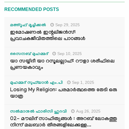
RECOMMENDED POSTS
Sep 29, 2025
മഅ്റൂഫ് മൂച്ചിക്കല്‍
ഇമോഷണൽ ഇന്റലിജൻസ്:
പ്രവാചകജീവിതത്തിലെ പാഠങ്ങൾ
Sep 10, 2025
സൈനബ് മുഹമ്മദ്
യാ സയ്യിദീ യാ റസൂലല്ലാഹ്: റൗളാ ശരീഫിലെ
പ്രണയകാവ്യം
Sep 1, 2025
മുഹമ്മദ് സുഫ്‌യാൻ എം.പി
Losing My Religion: പരമാർത്ഥത്തെ തേടി ഒരു
യാത്ര
Aug 26, 2025
സൽമാനുൽ ഫാരിസി ഹുദവി
02- മൗലിദ് സാഹിത്യങ്ങൾ : അറബ് ലോകത്തു
നിന്ന് മലബാർ തീരങ്ങളിലേക്കുള്ള...