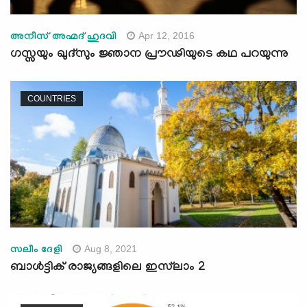
Apr 12, 2016
അനീസ് അഹ്മദ് ഹുദവി
ഗസ്സയും ഖുദ്‌സും ജ്ഞാന പ്രൗഢിയുടെ കഥ പറയുന്നു
COUNTRIES
Aug 8, 2021
സലീം ദേളി
ബാൾട്ടിക് രാജ്യങ്ങളിലെ ഇസ്‌ലാം 2