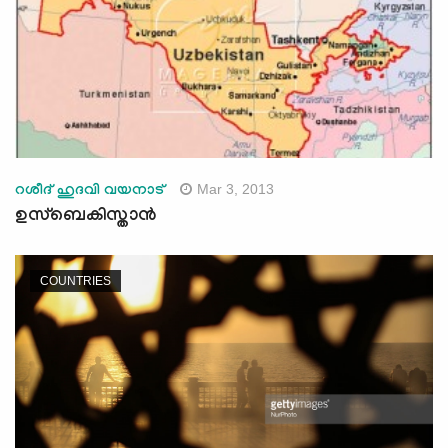
Mar 3, 2013
റശീദ് ഹുദവി വയനാട്
ഉസ്ബെകിസ്താന്‍
COUNTRIES