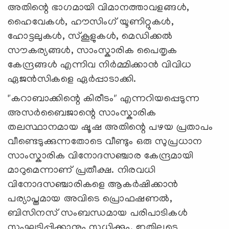
അതിന്റെ ഭാഗമായി വിമാനത്താവളങ്ങൾ,
ഹൈവേകൾ, ഹൗസിംഗ് യൂണിറ്റുകൾ,
ഹോട്ടലുകൾ, സ്കൂളുകൾ, മെഡിക്കൽ
സൗകര്യങ്ങൾ, സാംസ്കാരിക പൈതൃക
കേന്ദ്രങ്ങൾ എന്നിവ നിർമ്മിക്കാൻ വിവിധ
ഏജൻസികളെ ഏർപ്പാടാക്കി.
"കറാബാക്കിന്റെ കിരീടം" എന്നറിയപ്പെടുന്ന
അസർബൈജാന്റെ സാംസ്കാരിക
തലസ്ഥാനമായ ഷൂഷ അതിന്റെ പഴയ പ്രതാപം
വീണ്ടെടുക്കുന്നതോടെ വീണ്ടും ഒരു സുപ്രധാന
സാംസ്കാരിക വിനോദസഞ്ചാര കേന്ദ്രമായി
മാറുമെന്നാണ് പ്രതീക്ഷ. നിരവധി
വിനോദസഞ്ചാരികളെ ആകർഷിക്കാൻ
പര്യാപ്തമായ അവിടെ പ്രൊഫഷണൽ,
ബിസിനസ് സംബന്ധമായ പരിപാടികൾ
സംഘടിപ്പിക്കാനും സധിക്കും. ഇതിലൂടെ