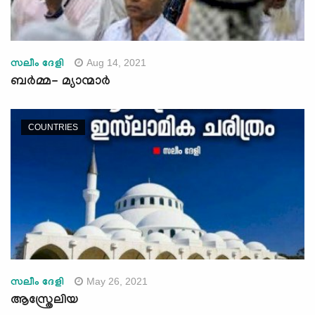
Aug 14, 2021
സലീം ദേളി
ബർമ്മ- മ്യാന്മാർ
COUNTRIES
May 26, 2021
സലീം ദേളി
ആസ്ത്രേലിയ