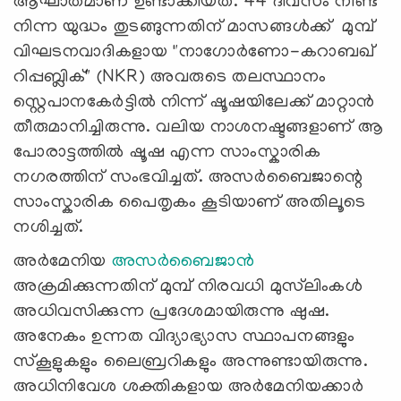
ആഘാതമാണ് ഉണ്ടാക്കിയത്. 44 ദിവസം നീണ്ട്
നിന്ന യുദ്ധം തുടങ്ങുന്നതിന് മാസങ്ങൾക്ക് മുമ്പ്
വിഘടനവാദികളായ "നാഗോർണോ-കറാബഖ്
റിപ്പബ്ലിക്" (NKR) അവരുടെ തലസ്ഥാനം
സ്റ്റെപാനകേർട്ടിൽ നിന്ന് ഷൂഷയിലേക്ക് മാറ്റാൻ
തീരുമാനിച്ചിരുന്നു. വലിയ നാശനഷ്ടങ്ങളാണ് ആ
പോരാട്ടത്തില്‍ ഷൂഷ എന്ന സാംസ്കാരിക
നഗരത്തിന് സംഭവിച്ചത്. അസര്‍ബൈജാന്റെ
സാംസ്കാരിക പൈതൃകം കൂടിയാണ് അതിലൂടെ
നശിച്ചത്.
അർമേനിയ
അസർബൈജാൻ
അക്രമിക്കുന്നതിന് മുമ്പ് നിരവധി മുസ്‍ലിംകൾ
അധിവസിക്കുന്ന പ്രദേശമായിരുന്നു ഷുഷ.
അനേകം ഉന്നത വിദ്യാഭ്യാസ സ്ഥാപനങ്ങളും
സ്കൂളുകളും ലൈബ്രറികളും അന്നുണ്ടായിരുന്നു.
അധിനിവേശ ശക്തികളായ അർമേനിയക്കാർ