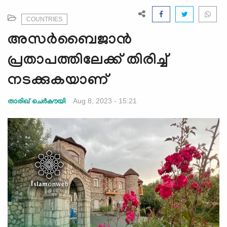
e
N
COUNTRIES
a
അസർബൈജാന്‍
v
i
പ്രതാപത്തിലേക്ക് തിരിച്ച്
g
നടക്കുകയാണ്
a
t
Aug 8, 2023 - 15:21
താരിഖ് ചെർകൗയി
i
o
n