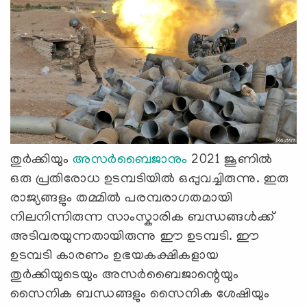
തുർക്കിയും
അസർബൈജാനും
2021 ജൂണിൽ
ഒരു പ്രതിരോധ ഉടമ്പടിയിൽ ഒപ്പുവച്ചിരുന്നു. ഇരു
രാജ്യങ്ങളും തമ്മിൽ പരമ്പരാഗതമായി
നിലനിന്നിരുന്ന സാംസ്കാരിക ബന്ധങ്ങൾക്ക്
അടിവരയുന്നതായിരുന്നു ഈ ഉടമ്പടി. ഈ
ഉടമ്പടി കാരണം ഉഭയകക്ഷികളായ
തുർക്കിയുടെയും അസർബൈജാന്റെയും
സൈനിക ബന്ധങ്ങളും സൈനിക ശേഷിയും