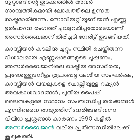
നൂറ്റാണ്ടിന്റെ തുടക്കത്തിൽ അവർ
സാമ്പത്തികമായി ലോകത്തിലെ ഉന്നത
രാഷ്ട്രമായിരുന്നു. സോവിയറ്റ് യൂണിയൻ എണ്ണ
ഉൽപാദന രംഗത്ത് ചുവടുറപ്പിച്ചതോടെയാണ്
അസർബൈജാന് തിരിച്ചടി നേരിട്ട് തുടങ്ങിയത്.
കാസ്പിയൻ കടലിനു ചുറ്റും സ്ഥിതി ചെയ്തിരുന്ന
വിശാലമായ എണ്ണപ്പാടങ്ങളുടെ ചൂഷണം,
അസർബൈജാനിലെ രാഷ്ട്രീയ അസ്ഥിരത,
പ്രദേശത്തുടനീളം രൂപപ്പെട്ട വംശീയ സംഘർഷം,
കാസ്പിയൻ വയലുകളെ ചൊല്ലിയുള്ള റഷ്യൻ
അവകാശവാദങ്ങൾ, പുതിയ പൈപ്പ്
ലൈനുകളുടെ സ്ഥാനം സംബന്ധിച്ച തർക്കങ്ങൾ
എന്നിങ്ങനെ രാജ്യത്തിന് നേരിടേണ്ടിവന്ന
വിവിധ പ്രശ്നങ്ങൾ കാരണം 1990 കളിൽ
അസർബൈജാന്‍
വലിയ പ്രതിസന്ധിയിലേക്ക്
കൂപ്പുകുത്തി.