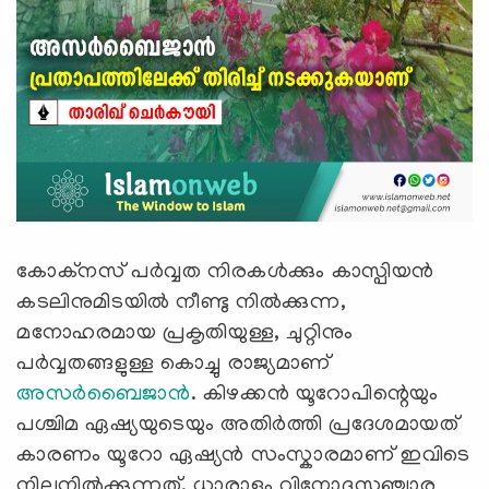
കോക്നസ് പർവ്വത നിരകൾക്കും കാസ്പിയൻ
കടലിനുമിടയിൽ നീണ്ടു നിൽക്കുന്ന,
മനോഹരമായ പ്രകൃതിയുള്ള, ചുറ്റിനും
പർവ്വതങ്ങളുള്ള കൊച്ചു രാജ്യമാണ്
അസർബൈജാൻ
. കിഴക്കൻ യൂറോപിന്റെയും
പശ്ചിമ ഏഷ്യയുടെയും അതിർത്തി പ്രദേശമായത്
കാരണം യൂറോ ഏഷ്യൻ സംസ്കാരമാണ് ഇവിടെ
നിലനിൽക്കുന്നത്. ധാരാളം വിനോദസഞ്ചാര