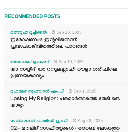
RECOMMENDED POSTS
Sep 29, 2025
മഅ്റൂഫ് മൂച്ചിക്കല്‍
ഇമോഷണൽ ഇന്റലിജൻസ്:
പ്രവാചകജീവിതത്തിലെ പാഠങ്ങൾ
Sep 10, 2025
സൈനബ് മുഹമ്മദ്
യാ സയ്യിദീ യാ റസൂലല്ലാഹ്: റൗളാ ശരീഫിലെ
പ്രണയകാവ്യം
Sep 1, 2025
മുഹമ്മദ് സുഫ്‌യാൻ എം.പി
Losing My Religion: പരമാർത്ഥത്തെ തേടി ഒരു
യാത്ര
Aug 26, 2025
സൽമാനുൽ ഫാരിസി ഹുദവി
02- മൗലിദ് സാഹിത്യങ്ങൾ : അറബ് ലോകത്തു