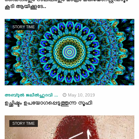
ഡൈനിംഗും സ്‍ലീപ്പിംഗും മാത്രം മതിയോ..സ്റ്റഡിറൂം
കൂടി ആയിക്കൂടേ..
STORY TIME
May 10, 2019
അബ്ദുല്‍ ജലീല്‍ഹുദവി ...
ഉച്ഛിഷ്ടം ഉപയോഗപ്പെടുത്തുന്ന സൂഫി
STORY TIME