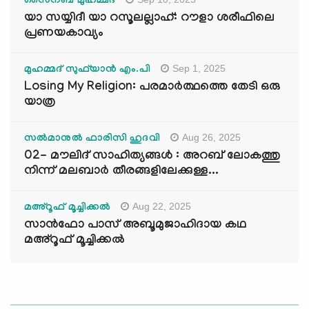
സൈനബ് മുഹമ്മദ്
യാ സയ്യിദീ യാ റസൂലല്ലാഹ്: റൗളാ ശരീഫിലെ
പ്രണയകാവ്യം
Sep 1, 2025
മുഹമ്മദ് സുഫ്‌യാൻ എം.പി
Losing My Religion: പരമാർത്ഥത്തെ തേടി ഒരു
യാത്ര
Aug 26, 2025
സൽമാനുൽ ഫാരിസി ഹുദവി
02- മൗലിദ് സാഹിത്യങ്ങൾ : അറബ് ലോകത്തു
നിന്ന് മലബാർ തീരങ്ങളിലേക്കുള്ള...
Aug 22, 2025
മഅ്റൂഫ് മൂച്ചിക്കല്‍
സാൻഫോ പാസ് അബൂമുജാഹിദായ കഥ
മഅ്റൂഫ് മൂച്ചിക്കല്‍