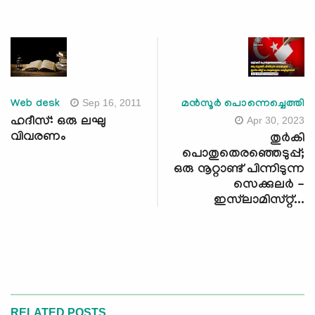
Sep 16, 2011
Web desk
മൻസൂർ പൊന്നെച്ചെത്തി
Apr 30, 2023
ഹദീസ്: ഒരു ലഘു
വിവരണം
തുര്‍കി
പൊതുതെരഞ്ഞെടുപ്പ്;
ഒരു നൂറ്റാണ്ട് പിന്നിടുന്ന
സെക്കുലർ -
ഇസ്‍ലാമിസ്റ്റ്...
RELATED POSTS