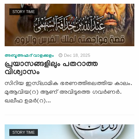
STORY TIME
Dec 18, 2025
അബൂഅഹ്മദ് വാളക്കുളം
പ്രയാസങ്ങളിലും പതറാത്ത
വിശ്വാസം
സിറിയ ഇസ്‍ലാമിക ഭരണത്തിലെത്തിയ കാലം.
മുആവിയ(റ) ആണ് അവിടുത്തെ ഗവര്‍ണര്‍.
ഖലീഫ ഉമര്‍(റ)...
STORY TIME