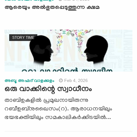
ആരെയും അല്‍ഭുതപ്പെടുത്തുന്ന ക്ഷമ
STORY TIME
Feb 4, 2026
അബൂ അഹ്മദ് വാളക്കുളം
ഒരു വാക്കിന്റെ സ്വാധീനം
താബിഉകളില്‍ പ്രമുഖനായിരുന്നു
റബീഉബ്നുഖൈസം(റ). ആരാധനയിലും
ഭയഭക്തിയിലും സമകാലികര്‍ക്കിടയില്‍...