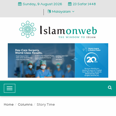
Sunday, 9 August 2026
23 Safar 1448
Malayalam
T
o
g
Home
Columns
Story Time
g
l