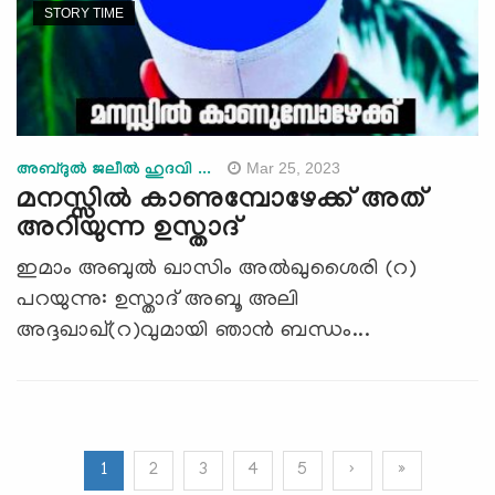
STORY TIME
Mar 25, 2023
അബ്ദുല്‍ ജലീല്‍ ഹുദവി ...
മനസ്സില്‍ കാണുമ്പോഴേക്ക് അത്
അറിയുന്ന ഉസ്താദ്
ഇമാം അബുൽ ഖാസിം അൽഖുശൈരി (റ)
പറയുന്നു: ഉസ്താദ് അബൂ അലി
അദ്ദഖാഖ്(റ)വുമായി ഞാന്‍ ബന്ധം...
1
2
3
4
5
›
»