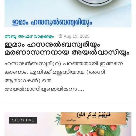
Aug 19, 2025
അബൂ അഹ്മദ് വാളക്കുളം
ഇമാം ഹസനുല്‍ബസ്വരിയും
മരണാസന്നനായ അയല്‍വാസിയും
ഹസനുല്‍ബസ്വരി(റ) പറഞ്ഞതായി ഇങ്ങനെ
കാണാം, എനിക്ക് മജൂസിയായ (അഗ്നി
ആരാധകന്‍) ഒരു
അയല്‍വാസിയുണ്ടായിരുന്നു....
STORY TIME