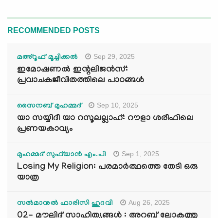
RECOMMENDED POSTS
Sep 29, 2025
മഅ്റൂഫ് മൂച്ചിക്കല്‍
ഇമോഷണൽ ഇന്റലിജൻസ്:
പ്രവാചകജീവിതത്തിലെ പാഠങ്ങൾ
Sep 10, 2025
സൈനബ് മുഹമ്മദ്
യാ സയ്യിദീ യാ റസൂലല്ലാഹ്: റൗളാ ശരീഫിലെ
പ്രണയകാവ്യം
Sep 1, 2025
മുഹമ്മദ് സുഫ്‌യാൻ എം.പി
Losing My Religion: പരമാർത്ഥത്തെ തേടി ഒരു
യാത്ര
Aug 26, 2025
സൽമാനുൽ ഫാരിസി ഹുദവി
02- മൗലിദ് സാഹിത്യങ്ങൾ : അറബ് ലോകത്തു