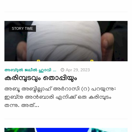
STORY TIME
Apr 29, 2023
അബ്ദുല്‍ ജലീല്‍ ഹുദവി ...
കരിമ്പുടവും തൊപ്പിയും
അബൂ അബ്ദില്ലാഹ് അർറാസി (റ) പറയുന്നു:
ഇബ്നു അൻബാരി എനിക്ക് ഒരു കരിമ്പുടം
തന്നു. അത്...