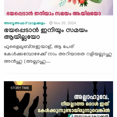
Nov 20, 2024
അബൂഅഹ്മദ് വാളക്കുളം
ഭയപ്പെടാന്‍ ഇനിയും സമയം
ആയില്ലയോ
ഫുളൈലുബ്നുഇയാള്, ആ പേര്
കേള്‍ക്കുമ്പോഴേക്ക് നാം അറിയാതെ റളിയല്ലാഹു
അന്‍ഹു (അല്ലാഹു...
STORY TIME