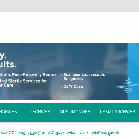
QHONWEB
LIFEONWEB
MUSLIMONWEB
RAMADANONWEB
അ് 07-രാത്രി, ഇരുട്ടിനിടയിലും വായിക്കാന്‍ ഒത്തിരി താളുകള്‍