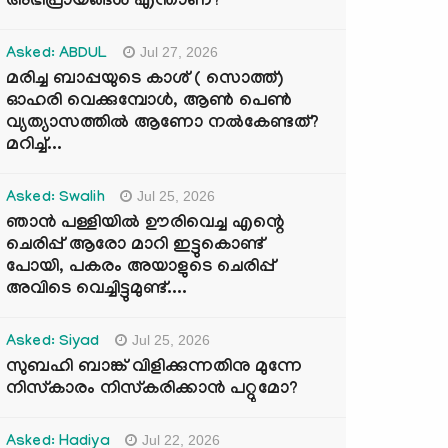
അഭിപ്രായങ്ങൾ എന്താണ്?
Jul 27, 2026
Asked: ABDUL
മരിച്ച ബാപ്പയുടെ കാശ് ( സൊത്ത്)
ഓഹരി വെക്കുമ്പോൾ, ആണ്‍ പെണ്‍
വ്യത്യാസത്തില്‍ ആണോ നല്‍കേണ്ടത്?
മറിച്ച്...
Jul 25, 2026
Asked: Swalih
ഞാൻ പള്ളിയിൽ ഊരിവെച്ച എന്റെ
ചെരിപ്പ് ആരോ മാറി ഇട്ടുകൊണ്ട്
പോയി, പകരം അയാളുടെ ചെരിപ്പ്
അവിടെ വെച്ചിട്ടുമുണ്ട്....
Jul 25, 2026
Asked: Siyad
സുബഹി ബാങ്ക് വിളിക്കുന്നതിനു മുന്നേ
നിസ്കാരം നിസ്കരിക്കാൻ പറ്റുമോ?
Jul 22, 2026
Asked: Hadiya