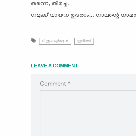
തന്നെ, തീര്‍ച്ച.
നമുക്ക് വായന തുടരാം... നാഥന്റെ നാമത്ത
വിശുദ്ധ ഖുര്‍ആന്‍
ഇഖ്റഅ്
LEAVE A COMMENT
Comment *