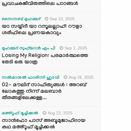
പ്രവാചകജീവിതത്തിലെ പാഠങ്ങൾ
Sep 10, 2025
സൈനബ് മുഹമ്മദ്
യാ സയ്യിദീ യാ റസൂലല്ലാഹ്: റൗളാ
ശരീഫിലെ പ്രണയകാവ്യം
Sep 1, 2025
മുഹമ്മദ് സുഫ്‌യാൻ എം.പി
Losing My Religion: പരമാർത്ഥത്തെ
തേടി ഒരു യാത്ര
Aug 26, 2025
സൽമാനുൽ ഫാരിസി ഹുദവി
02- മൗലിദ് സാഹിത്യങ്ങൾ : അറബ്
ലോകത്തു നിന്ന് മലബാർ
തീരങ്ങളിലേക്കുള്ള...
Aug 22, 2025
മഅ്റൂഫ് മൂച്ചിക്കല്‍
സാൻഫോ പാസ് അബൂമുജാഹിദായ
കഥ മഅ്റൂഫ് മൂച്ചിക്കല്‍