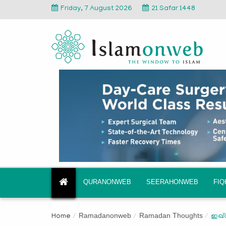
Friday, 7 August 2026
21 Safar 1448
QURANONWEB
SEERAHONWEB
FI
Ramadanonweb
Ramadan Thoughts
Home
ഇഖ്റ