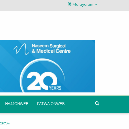
Malayalam
HAJJONWEB
FATWA ONWEB
ദിവസം