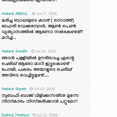
അഭിപ്രായങ്ങൾ എന്താണ്?
Jul 27, 2026
Asked: ABDUL
മരിച്ച ബാപ്പയുടെ കാശ് ( സൊത്ത്)
ഓഹരി വെക്കുമ്പോൾ, ആണ്‍ പെണ്‍
വ്യത്യാസത്തില്‍ ആണോ നല്‍കേണ്ടത്?
മറിച്ച്...
Jul 25, 2026
Asked: Swalih
ഞാൻ പള്ളിയിൽ ഊരിവെച്ച എന്റെ
ചെരിപ്പ് ആരോ മാറി ഇട്ടുകൊണ്ട്
പോയി, പകരം അയാളുടെ ചെരിപ്പ്
അവിടെ വെച്ചിട്ടുമുണ്ട്....
Jul 25, 2026
Asked: Siyad
സുബഹി ബാങ്ക് വിളിക്കുന്നതിനു മുന്നേ
നിസ്കാരം നിസ്കരിക്കാൻ പറ്റുമോ?
Jul 22, 2026
Asked: Hadiya