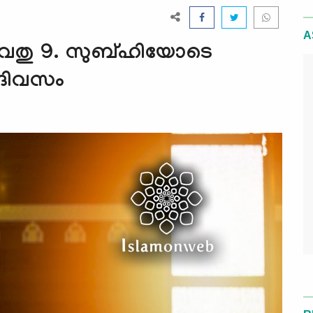
A
നവൈതു 9. സുബ്ഹിയോടെ
െ ദിവസം