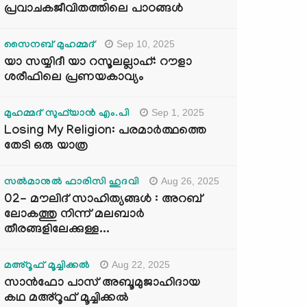
പ്രവാചകജീവിതത്തിലെ പാഠങ്ങൾ
Sep 10, 2025
സൈനബ് മുഹമ്മദ്
യാ സയ്യിദീ യാ റസൂലല്ലാഹ്: റൗളാ
ശരീഫിലെ പ്രണയകാവ്യം
Sep 1, 2025
മുഹമ്മദ് സുഫ്‌യാൻ എം.പി
Losing My Religion: പരമാർത്ഥത്തെ
തേടി ഒരു യാത്ര
Aug 26, 2025
സൽമാനുൽ ഫാരിസി ഹുദവി
02- മൗലിദ് സാഹിത്യങ്ങൾ : അറബ്
ലോകത്തു നിന്ന് മലബാർ
തീരങ്ങളിലേക്കുള്ള...
Aug 22, 2025
മഅ്റൂഫ് മൂച്ചിക്കല്‍
സാൻഫോ പാസ് അബൂമുജാഹിദായ
കഥ മഅ്റൂഫ് മൂച്ചിക്കല്‍