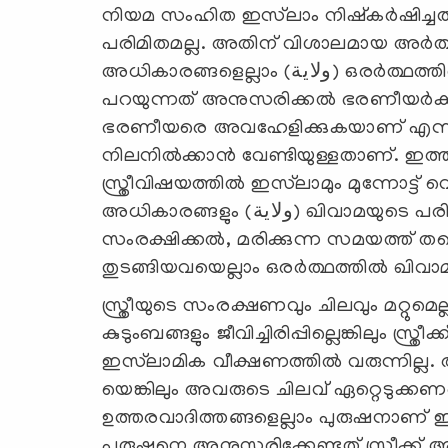
നിയമ സംഹിത ഇസ്‍ലാം നിഷ്കർഷിച്ചത്.
പരിമിതമല്ല. അതിന് വിശാലമായ അർത്ഥ
അധികാരങ്ങളെല്ലാം (ولاية) ഒരർത്ഥത്തിൽ ഖിവാമയാണ്. ഒരു ഭരണാധികാരി
പറയുന്നത് അനുസരിക്കൽ ഭരണീയർക്
ഭരണീയരെ അവഹേളിക്കുകയാണ് എന്നല
നിലനിൽക്കാൻ വേണ്ടിയുള്ളതാണ്. ഇത
സ്ത്രീവിഷയത്തിൽ ഇസ്‍ലാമും മുന്നോട്ട
അധികാരങ്ങളും (ولاية) ഖിവാമയുടെ പരിധിയിൽ വരുന്നുണ്ട്. ചെറിയ കുട്ടിയുടെ സ്വത്ത്
സംരക്ഷിക്കൽ, മരിക്കുന്ന സമയത്ത് തന്
തുടങ്ങിയവയെല്ലാം ഒരർത്ഥത്തിൽ ഖിവ
സ്ത്രീയുടെ സംരക്ഷണവും ചിലവും മറ്റുമെല
കുടുംബങ്ങളും ജീവിച്ചിരിപ്പില്ലെങ്കിലും സ്ത
ഇസ്‍ലാമിക വീക്ഷണത്തിൽ വരുന്നില്ല. ആര
യെങ്കിലും അവരുടെ ചിലവ് ഏറ്റെടുക്
ഉത്തരവാദിത്തങ്ങളെല്ലാം പുരുഷനാണ്
പുരുഷനെ അനുസരിക്കേണ്ടത് സ്ത്രീക്ക് 