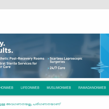
QHONWEB
LIFEONWEB
MUSLIMONWEB
RAMADANONWEB
കളോടുള്ള അവഗണനയല്ല, പരിഗണനയാണ്