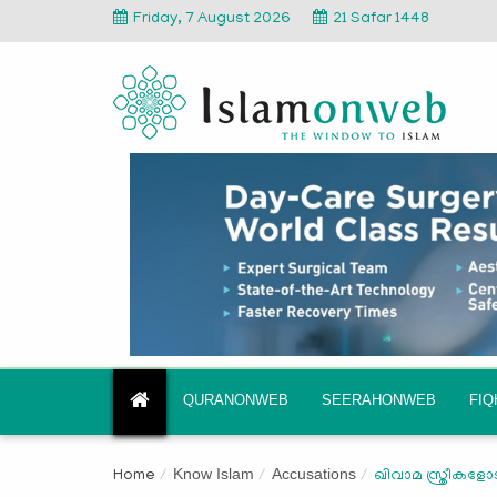
Friday, 7 August 2026
21 Safar 1448
QURANONWEB
SEERAHONWEB
FI
Know Islam
Accusations
Home
ഖിവാമ സ്ത്രീ