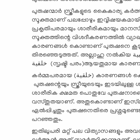
പുരുഷന്മാർ സ്ത്രീകളുടെ കൈകാര്യ കർ
സൂക്തമാണ് പലപ്പോഴും ഇവ്വിഷയകമായി ചര്‍
പ്രകൃതിപരമായും ശാരീരികമായും മാനസി
സൂക്തത്തിന്റെ വിശദീകരണത്തിൽ വ്യാഖ്യാ
കാരണങ്ങൾ കൊണ്ടാണ് പുരുഷനെ കൂടു
തിരഞ്ഞെടുത്തത്. അല്ലാഹു നൽകിയ كسبية (കർമ്മ പരം)ആയതും കാരണം കൊണ്ടും
خلقية (സൃഷ്ടി പരം)ആയതുമായ കാ
കർമ്മപരമായ (خلقية) കാരണങ്ങൾ കൊണ്ട് പ്രധാനമായും അർത്ഥമാക്കുന്നത്
പുരുഷന്റെയും സ്ത്രീയുടെയും ഇടയിലുള്ള
ശാരീരിക ക്ഷമത പൊതുവേ പുരുഷനാണെന
വസ്തുതയാണ്. അതുകൊണ്ടാണ് ഇസ്‍ലാം സ
ഏൽപ്പിച്ചതും പുരുഷനെതിരെ പ്രശ്നമുണ്ട
പറഞ്ഞതും.
ഇതിലുപരി മറ്റ് പല വിത്യാസങ്ങളും അവർക്