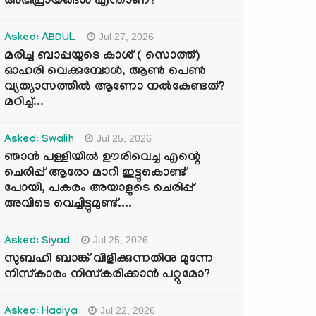
അഭിപ്രായങ്ങൾ എന്താണ്?
Jul 27, 2026
Asked: ABDUL
മരിച്ച ബാപ്പയുടെ കാശ് ( സൊത്ത്)
ഓഹരി വെക്കുമ്പോൾ, ആണ്‍ പെണ്‍
വ്യത്യാസത്തില്‍ ആണോ നല്‍കേണ്ടത്?
മറിച്ച്...
Jul 25, 2026
Asked: Swalih
ഞാൻ പള്ളിയിൽ ഊരിവെച്ച എന്റെ
ചെരിപ്പ് ആരോ മാറി ഇട്ടുകൊണ്ട്
പോയി, പകരം അയാളുടെ ചെരിപ്പ്
അവിടെ വെച്ചിട്ടുമുണ്ട്....
Jul 25, 2026
Asked: Siyad
സുബഹി ബാങ്ക് വിളിക്കുന്നതിനു മുന്നേ
നിസ്കാരം നിസ്കരിക്കാൻ പറ്റുമോ?
Jul 22, 2026
Asked: Hadiya