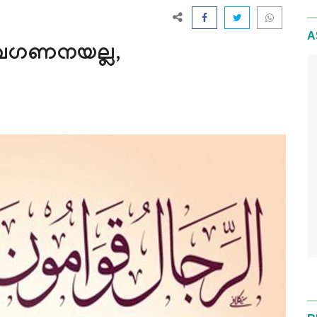
A
 അവഗണനയല്ല,