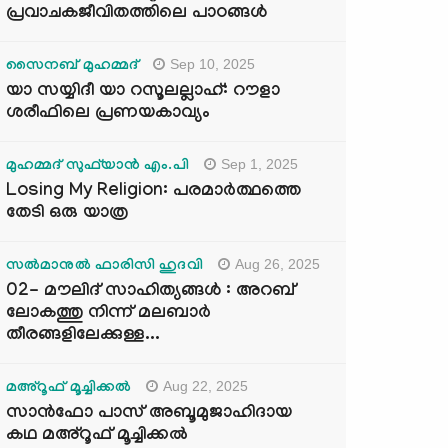
പ്രവാചകജീവിതത്തിലെ പാഠങ്ങൾ
Sep 10, 2025
സൈനബ് മുഹമ്മദ്
യാ സയ്യിദീ യാ റസൂലല്ലാഹ്: റൗളാ
ശരീഫിലെ പ്രണയകാവ്യം
Sep 1, 2025
മുഹമ്മദ് സുഫ്‌യാൻ എം.പി
Losing My Religion: പരമാർത്ഥത്തെ
തേടി ഒരു യാത്ര
Aug 26, 2025
സൽമാനുൽ ഫാരിസി ഹുദവി
02- മൗലിദ് സാഹിത്യങ്ങൾ : അറബ്
ലോകത്തു നിന്ന് മലബാർ
തീരങ്ങളിലേക്കുള്ള...
Aug 22, 2025
മഅ്റൂഫ് മൂച്ചിക്കല്‍
സാൻഫോ പാസ് അബൂമുജാഹിദായ
കഥ മഅ്റൂഫ് മൂച്ചിക്കല്‍