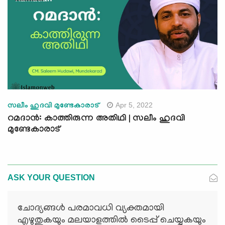
Apr 5, 2022
സലീം ഹുദവി മുണ്ടേകാരാട്
റമദാൻ: കാത്തിരുന്ന അതിഥി | സലീം ഹുദവി
മുണ്ടേകാരാട്
ASK YOUR QUESTION
ചോദ്യങ്ങള്‍ പരമാവധി വ്യക്തമായി
എഴുതുകയും മലയാളത്തില്‍ ടൈപ്പ് ചെയ്യുകയും