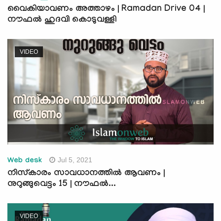
വൈകിയാവണം അത്താഴം | Ramadan Drive 04 |
നൗഫൽ ഹുദവി കൊടുവള്ളി
VIDEO
Jul 5, 2021
Web desk
നിസ്‌കാരം സാവധാനത്തില്‍ ആവണം |
നുറുങ്ങുവെട്ടം 15 | നൗഫല്‍...
VIDEO