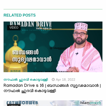
RELATED POSTS
VIDEO
Apr 18, 2022
നൗഫൽ ഹുദവി കൊടുവള്ളി
Ramadan Drive s 16 | ബന്ധങ്ങൾ സുദൃഢമാവാൻ |
നൗഫൽ ഹുദവി കൊടുവള്ളി