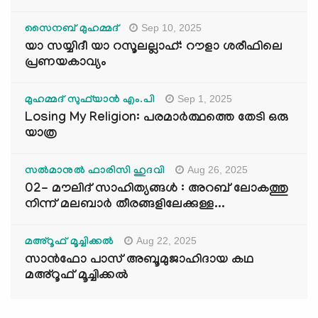
Sep 10, 2025
സൈനബ് മുഹമ്മദ്
യാ സയ്യിദീ യാ റസൂലല്ലാഹ്: റൗളാ ശരീഫിലെ
പ്രണയകാവ്യം
Sep 1, 2025
മുഹമ്മദ് സുഫ്‌യാൻ എം.പി
Losing My Religion: പരമാർത്ഥത്തെ തേടി ഒരു
യാത്ര
Aug 26, 2025
സൽമാനുൽ ഫാരിസി ഹുദവി
02- മൗലിദ് സാഹിത്യങ്ങൾ : അറബ് ലോകത്തു
നിന്ന് മലബാർ തീരങ്ങളിലേക്കുള്ള...
Aug 22, 2025
മഅ്റൂഫ് മൂച്ചിക്കല്‍
സാൻഫോ പാസ് അബൂമുജാഹിദായ കഥ
മഅ്റൂഫ് മൂച്ചിക്കല്‍