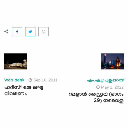
Sep 16, 2011
Web desk
എം.എച്ച് പുതുപ്പറമ്പ്
May 1, 2022
ഹദീസ്: ഒരു ലഘു
വിവരണം
റമളാൻ ഡ്രൈവ് (ഭാഗം
29) നവൈതു