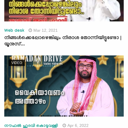
Mar 12, 2021
Web desk
നിങ്ങള്‍ക്കെപ്പോഴെങ്കിലും നിരാശ തോന്നിയിട്ടുണ്ടോ |
യൂനുസ്...
VIDEO
Apr 6, 2022
നൗഫൽ ഹുദവി കൊടുവള്ളി