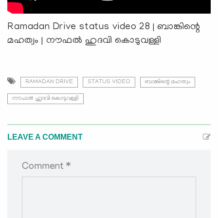
Ramadan Drive status video 28 | ബാങ്കിന്റെ
മഹത്വം | നൗഫൽ ഹുദവി കൊടുവള്ളി
RAMADAN DRIVE
STATUS VIDEO
ബാങ്കിന്റെ മഹത്വം
നൗഫൽ ഹുദവി കൊടുവള്ളി
LEAVE A COMMENT
Comment *