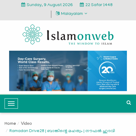
Sunday, 9 August 2026
22 Safar 1448
Malayalam
T
o
g
Video
Home
g
Ramadan Drive28 | ബാങ്കിന്റെ മഹത്വം | നൗഫൽ ഹുദവി
l