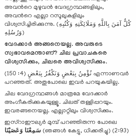
അവന്‍റെ മുഴുവന്‍ വേദഗ്രന്ഥങ്ങളിലും,
അവന്‍റെ എല്ലാ റസൂലുകളിലും
വിശ്വസിച്ചിരിക്കുന്നു. (كُلٌّ آمَنَ بِاللَّهِ وَمَلَائِكَتِهِ وَكُتُبِهِ
وَرُسُلِهِ)
വേദക്കാര്‍ അങ്ങനെയല്ല. അവരുടെ
സ്വഭാവമെന്താണ്
?
ചില പ്രവാചകരെ
വിശ്വസിക്കും, ചിലരെ അവിശ്വസിക്കും.
نُؤْمِنُ بِبَعْضٍ وَنَكْفُرُ بِبَعْضٍ (4: 150) എന്നാണവര്‍
പറഞ്ഞത്. അതുപോലെ ഇവര്‍ പറയുകയില്ല.
ചില വേദഗ്രന്ഥങ്ങള്‍ മാത്രമേ വേദക്കാര്‍
അംഗീകരിക്കുകയുള്ളൂ. ചിലത് തള്ളിപ്പറയും.
ഇവരങ്ങനെയല്ല. എല്ലാറ്റിലും വിശ്വസിക്കും.
ഇസ്‌റാഈല്യര്‍ മുമ്പ് പറഞ്ഞിരുന്ന പോലെ
وَعَصَيْنَا
سَمِعْنَا
(ഞങ്ങള്‍ കേട്ടു, ധിക്കരിച്ചു) (2:93)