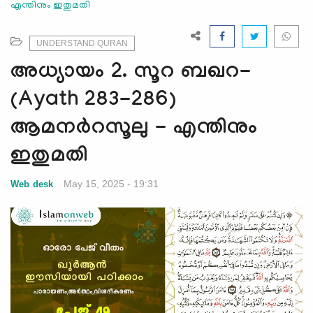
എന്തിനും ഇതുമതി
e
N
a
UNDERSTAND QURAN
v
അധ്യായം 2. സൂറ ബഖറ-
i
g
(Ayath 283-286)
a
ആമനർറസൂലു - എന്തിനും
t
i
ഇതുമതി
o
n
May 15, 2025 - 19:31
Web desk