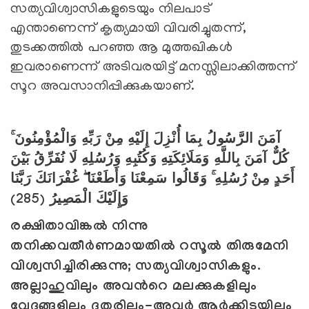
സത്യവിശ്വാസികളുടെയും നിലപാട്
എന്താണെന്ന് കൃത്യമായി വിവരിച്ചുതന്ന്,
തുടക്കത്തില്‍ പറഞ്ഞ ആ മുത്തഖികള്‍
ഇവരാണെന്ന് അടിവരയിട്ട് മനസ്സിലാക്കിത്തന്ന്
സൂറ അവസാനിപ്പിക്കുകയാണ്.
آمَنَ الرَّسُولُ بِمَا أُنْزِلَ إِلَيْهِ مِنْ رَبِّهِ وَالْمُؤْمِنُونَ ۚ
كُلٌّ آمَنَ بِاللَّهِ وَمَلَائِكَتِهِ وَكُتُبِهِ وَرُسُلِهِ لَا نُفَرِّقُ بَيْنَ
أَحَدٍ مِنْ رُسُلِهِ ۚ وَقَالُوا سَمِعْنَا وَأَطَعْنَا ۖ غُفْرَانَكَ رَبَّنَا
(285)
وَإِلَيْكَ الْمَصِيرُ
രക്ഷിതാവിങ്കല്‍ നിന്നു
തനിക്കവതീര്‍ണമായതില്‍ റസൂല്‍ തിരുമേനി
വിശ്വസിച്ചിരിക്കുന്നു
;
സത്യവിശ്വാസികളും.
അല്ലാഹുവിലും അവന്‍റെ മലക്കുകളിലും
വേദങ്ങളിലും ദൂതരിലും-അവര്‍ ആര്‍ക്കിടയിലും