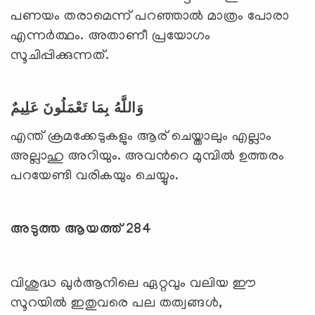
പണയം തരാമെന്ന് പറഞ്ഞാല്‍ മാത്രം പോരാ
എന്നര്‍ത്ഥം. അതാണീ പ്രയോഗം
സൂചിപ്പിക്കുന്നത്.
وَاللَّهُ بِمَا تَعْمَلُونَ عَلِيمٌ
എന്ത് ക്രമക്കേടുകളും ആര് ചെയ്താലും എല്ലാം
അല്ലാഹു അറിയും. അവന്‍റെ മുമ്പില്‍ ഉത്തരം
പറയേണ്ടി വരികയും ചെയ്യും.
അടുത്ത ആയത്ത് 284
വിശുദ്ധ ഖുര്‍ആനിലെ ഏറ്റവും വലിയ ഈ
സൂറയില്‍ ഇതുവരെ പല തത്വങ്ങള്‍,