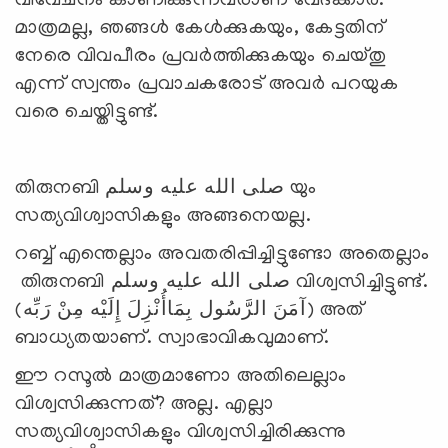
വിവേചനം കാണിക്കുന്നവരാണ് വേദക്കാര്‍.
മാത്രമല്ല, ഞങ്ങള്‍ കേള്‍ക്കുകയും, കേട്ടതിന്
നേരെ വിവപീരം പ്രവര്‍ത്തിക്കുകയും ചെയ്തു
എന്ന് സ്വന്തം പ്രവാചകരോട് അവര്‍ പറയുക
വരെ ചെയ്തിട്ടുണ്ട്.
തിരുനബി صلى الله عليه وسلم യും
സത്യവിശ്വാസികളും അങ്ങനെയല്ല.
റബ്ബ് എന്തെല്ലാം അവതരിപ്പിച്ചിട്ടുണ്ടോ അതെല്ലാം
തിരുനബി صلى الله عليه وسلم വിശ്വസിച്ചിട്ടുണ്ട്.
(آمَنَ الرَّسُول بِمَاأُنْزِلَ إِلَيْه مِنْ رَبِّه) അത്
ബാധ്യതയാണ്. സ്വാഭാവികവുമാണ്.
ഈ റസൂല്‍ മാത്രമാണോ അതിലെല്ലാം
വിശ്വസിക്കുന്നത്? അല്ല. എല്ലാ
സത്യവിശ്വാസികളും വിശ്വസിച്ചിരിക്കുന്നു