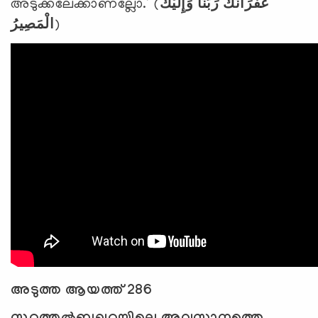
അടുക്കലേക്കാണല്ലോ.’ (
غُفْرَانَكَ رَبَّنَا وَإِلَيْكَ
الْمَصِيرُ
)
അടുത്ത ആയത്ത് 286