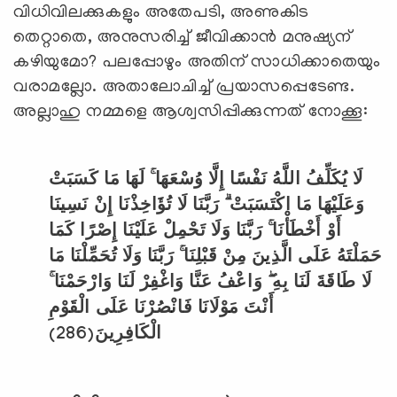
വിധിവിലക്കുകളും അതേപടി, അണുകിട
തെറ്റാതെ, അനുസരിച്ച് ജീവിക്കാന്‍ മനുഷ്യന്
കഴിയുമോ? പലപ്പോഴും അതിന് സാധിക്കാതെയും
വരാമല്ലോ. അതാലോചിച്ച് പ്രയാസപ്പെടേണ്ട.
അല്ലാഹു നമ്മളെ ആശ്വസിപ്പിക്കുന്നത് നോക്കൂ:
لَا يُكَلِّفُ اللَّهُ نَفْسًا إِلَّا وُسْعَهَا ۚ لَهَا مَا كَسَبَتْ
وَعَلَيْهَا مَا اكْتَسَبَتْ ۗ رَبَّنَا لَا تُؤَاخِذْنَا إِنْ نَسِينَا
أَوْ أَخْطَأْنَا ۚ رَبَّنَا وَلَا تَحْمِلْ عَلَيْنَا إِصْرًا كَمَا
حَمَلْتَهُ عَلَى الَّذِينَ مِنْ قَبْلِنَا ۚ رَبَّنَا وَلَا تُحَمِّلْنَا مَا
لَا طَاقَةَ لَنَا بِهِ ۖ وَاعْفُ عَنَّا وَاغْفِرْ لَنَا وَارْحَمْنَا ۚ
أَنْتَ مَوْلَانَا فَانْصُرْنَا عَلَى الْقَوْمِ
(286)
الْكَافِرِينَ