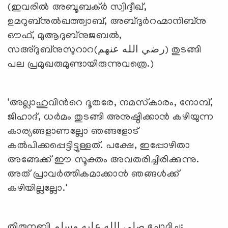
(ഇവരില്‍ അബൂബക്ര്‍ സ്വിദ്ദീഖ്,
ഉമറുബ്‌നുല്‍ഖത്ത്വാബ്, അബ്ദുര്‍റഹ്മാനിബ്‌നു
ഔഫ്, മുആദുബ്‌നുജബല്‍,
സഅ്ദുബ്‌നുസുറാറ(رضي الله عنهم) തുടങ്ങി
പല പ്രമുഖരുമുണ്ടായിരുന്നുവത്രെ.)
'അല്ലാഹുവിന്‍റെ ദൂതരേ, നമസ്‌കാരം, നോമ്പ്,
ജിഹാദ്, ധര്‍മം തുടങ്ങി അനുഷ്ഠിക്കാന്‍ കഴിയുന്ന
കാര്യങ്ങളാണല്ലോ ഞങ്ങളോട്
കല്‍പിക്കപ്പെട്ടിട്ടുള്ളത്. പക്ഷേ, ഇപ്പോഴിതാ
അങ്ങേക്ക് ഈ സൂക്തം അവതരിച്ചിരിക്കുന്നു.
അത് പ്രാവര്‍ത്തികമാക്കാന്‍ ഞങ്ങള്‍ക്ക്
കഴിയില്ലല്ലോ.'
തിരുനബി صلى الله عليه وسلم ചോദിച്ചു: