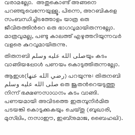
വരാമല്ലോ. അതുകൊണ്ട് അങ്ങനെ
പറഞ്ഞുവെന്നേയുള്ളൂ. പിന്നെ, അറബികളെ
സംബന്ധിച്ചിടത്തോളം യാത്ര ഒരു
ജീവിതത്തിന്‍റെ ഒരു ഭാഗവുമായിരുന്നല്ലോ.
മാത്രവുമല്ല, പണ്ടു കാലത്ത് എഴുത്തറിയുന്നവര്‍
വളരെ കുറവുമായിരുന്നു.
തിരുനബി صلى الله عليه وسلمയും കടം
വാങ്ങിയപ്പോള്‍ പണയം കൊടുത്തിരുന്നല്ലോ.
ആഇശ(رضي الله عنها) പറയുന്നു: തിരുനബി
صلى الله عليه وسلم ഒരു ജൂതന്‍റെയടുത്തു
നിന്ന് ഭക്ഷണസാധനം കടം വാങ്ങി.
പണയമായി അവിടത്തെ ഇരുമ്പുനിര്‍മിത
പടയങ്കി കൊടുക്കുകയും ചെയ്തു (ബുഖാരി,
മുസ്‌ലിം, നസാഈ, ഇബ്‌നുമാജ, ബൈഹഖി).