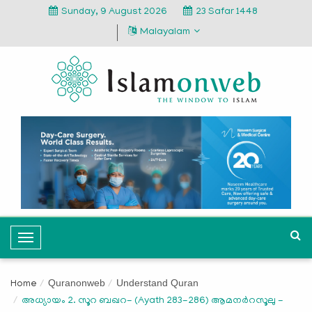
Sunday, 9 August 2026
23 Safar 1448
Malayalam
T
o
g
Quranonweb
Understand Quran
Home
g
അധ്യായം 2. സൂറ ബഖറ- (Ayath 283-286) ആമനർറസൂലു -
l