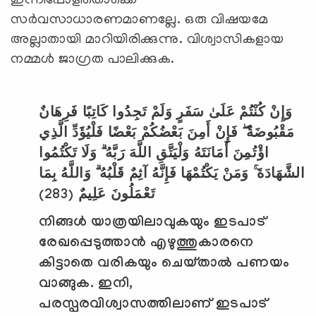
ഇന്നിപ്പോളിതൊക്കെ
സര്‍വസാധാരണമാണല്ലേ. ഒരു വിഷയമേ
അല്ലാതായി മാറിയിരിക്കുന്നു. വിശ്വാസികളായ
നമ്മള്‍ ജാഗ്രത പാലിക്കുക.
وَإِنْ كُنْتُمْ عَلَىٰ سَفَرٍ وَلَمْ تَجِدُوا كَاتِبًا فَرِهَانٌ
مَقْبُوضَةٌ ۖ فَإِنْ أَمِنَ بَعْضُكُمْ بَعْضًا فَلْيُؤَدِّ الَّذِي
اؤْتُمِنَ أَمَانَتَهُ وَلْيَتَّقِ اللَّهَ رَبَّهُ ۗ وَلَا تَكْتُمُوا
الشَّهَادَةَ ۚ وَمَنْ يَكْتُمْهَا فَإِنَّهُ آثِمٌ قَلْبُهُ ۗ وَاللَّهُ بِمَا
(283)
تَعْمَلُونَ عَلِيمٌ
നിങ്ങള്‍ യാത്രയിലാവുകയും ഇടപാട്
രേഖപ്പെടുത്താന്‍ എഴുത്തുകാരനെ
കിട്ടാതെ വരികയും ചെയ്താല്‍ പണയം
വാങ്ങുക. ഇനി
,
പരസ്പരവിശ്വാസത്തിലാണ് ഇടപാട്