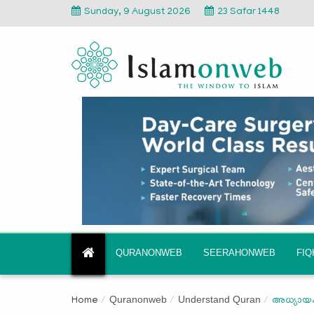
Sunday, 9 August 2026
23 Safar 1448
QURANONWEB
SEERAHONWEB
FI
Quranonweb
Understand Quran
Home
അധ്യായം 