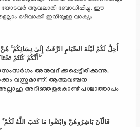
്ലാം ഒഴിവാക്കി ഇനിയുള്ള വാക്യം
أُحِلَّ لَكُمْ لَيْلَةَ الصِّيَامِ الرَّفَثُ إِلَىٰ نِسَائِكُمْ ۚ هُنَّ 
أَنَّكُمْ كُنْتُمْ تَخْتَانُونَ أَنْفُسَكُمْ فَتَابَ عَلَيْكُمْ وَعَفَا عَنْكُمْ ۖ
യാസംസര്‍ഗം അനുവദിക്കപ്പെട്ടിരിക്കുന്നു.
ക്കും വസ്ത്രമാണ്.
ആത്മവഞ്ചന
ു അല്ലാഹു അറിഞ്ഞതുകൊണ്ട് പശ്ചാത്താപം
فَالْآنَ بَاشِرُوهُنَّ وَابْتَغُوا مَا كَتَبَ اللَّهُ لَكُمْ ۚ وَ
ا ۖ