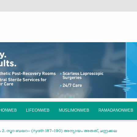
QHONWEB
LIFEONWEB
MUSLIMONWEB
RAMADANONWEB
2. സൂറ ബഖറ- (Ayath 187-190) അന്യായം അരുത്, ചന്ദ്രക്കല