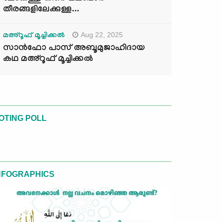
തീരങ്ങളിലേക്കുള്ള...
Aug 22, 2025
മഅ്റൂഫ് മൂച്ചിക്കല്‍
സാൻഫോ പാസ് അബൂമുജാഹിദായ
കഥ മഅ്റൂഫ് മൂച്ചിക്കല്‍
OTING POLL
NFOGRAPHICS