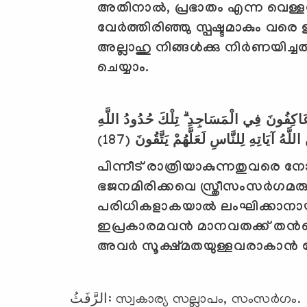
അതിനാല്‍
,
പ്രഭാതം എന്ന വെള്ള
വേര്‍ത്തിരിഞ്ഞു സ്പഷ്ടമാകും വരെ
അല്ലാഹു നിങ്ങള്‍ക്കു നിര്‍ണയിച്ച
ചെയ്യാം.
ُمْ عَاكِفُونَ فِي الْمَسَاجِدِ ۗ تِلْكَ حُدُودُ اللَّهِ
(187)
ُ اللَّهُ آيَاتِهِ لِلنَّاسِ لَعَلَّهُمْ يَتَّقُونَ
പിന്നീട് രാത്രിയാകുന്നതുവരെ നോമ്
ഭജനമിരിക്കവെ സ്ത്രീസംസര്‍ഗമരു
പരിധികളാകയാല്‍ ലംഘിക്കാനായി 
ഇപ്രകാരമവന്‍ മാനവതക്ക് തന്‍റെ ദ
അവര്‍ സൂക്ഷ്മതയുള്ളവരാകാന്‍ വ
الرَّفَثُ: സ്വകാര്യ സല്ലാപം, സംസര്‍ഗം.