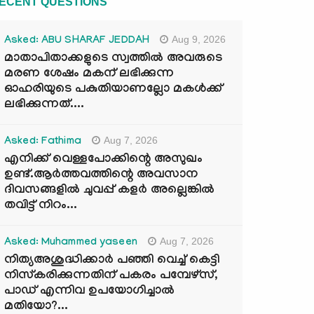
ECENT QUESTIONS
Aug 9, 2026
Asked: ABU SHARAF JEDDAH
മാതാപിതാക്കളുടെ സ്വത്തിൽ അവരുടെ
മരണ ശേഷം മകന് ലഭിക്കുന്ന
ഓഹരിയുടെ പകുതിയാണല്ലോ മകൾക്ക്
ലഭിക്കുന്നത്....
Aug 7, 2026
Asked: Fathima
എനിക്ക് വെള്ളപോക്കിന്റെ അസുഖം
ഉണ്ട്.ആർത്തവത്തിന്റെ അവസാന
ദിവസങ്ങളിൽ ചുവപ്പ് കളർ അല്ലെങ്കിൽ
തവിട്ട് നിറം...
Aug 7, 2026
Asked: Muhammed yaseen
നിത്യഅശുദ്ധിക്കാർ പഞ്ഞി വെച്ച് കെട്ടി
നിസ്കരിക്കുന്നതിന് പകരം പമ്പേഴ്സ്,
പാഡ് എന്നിവ ഉപയോഗിച്ചാൽ
മതിയോ?...