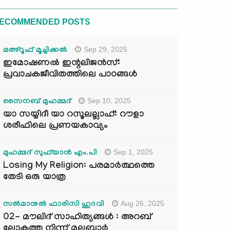
ECOMMENDED POSTS
Sep 29, 2025
മഅ്റൂഫ് മൂച്ചിക്കല്‍
ഇമോഷണൽ ഇന്റലിജൻസ്:
പ്രവാചകജീവിതത്തിലെ പാഠങ്ങൾ
Sep 10, 2025
സൈനബ് മുഹമ്മദ്
യാ സയ്യിദീ യാ റസൂലല്ലാഹ്: റൗളാ
ശരീഫിലെ പ്രണയകാവ്യം
Sep 1, 2025
മുഹമ്മദ് സുഫ്‌യാൻ എം.പി
Losing My Religion: പരമാർത്ഥത്തെ
തേടി ഒരു യാത്ര
Aug 26, 2025
സൽമാനുൽ ഫാരിസി ഹുദവി
02- മൗലിദ് സാഹിത്യങ്ങൾ : അറബ്
ലോകത്തു നിന്ന് മലബാർ