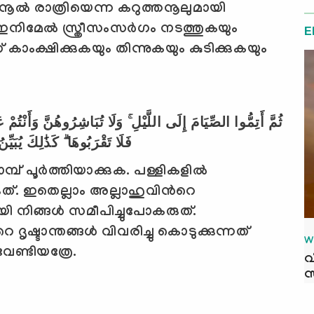
നൂല്‍ രാത്രിയെന്ന കറുത്തനൂലുമായി
 ഇനിമേല്‍ സ്ത്രീസംസര്‍ഗം നടത്തുകയും
E
ത് കാംക്ഷിക്കുകയും തിന്നുകയും കുടിക്കുകയും
ثُمَّ أَتِمُّوا الصِّيَامَ إِلَى اللَّيْلِ ۚ وَلَا تُبَاشِرُوهُنَّ وَأَنْت
فَلَا تَقْرَبُوهَا ۗ كَذَٰلِكَ يُبَيِّن
പ് പൂര്‍ത്തിയാക്കുക. പള്ളികളില്‍
ത്. ഇതെല്ലാം അല്ലാഹുവിന്‍റെ
നിങ്ങള്‍ സമീപിച്ചുപോകരുത്.
ൃഷ്ടാന്തങ്ങള്‍ വിവരിച്ചു കൊടുക്കുന്നത്
W
േണ്ടിയത്രേ.
വ
സ