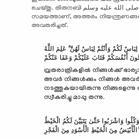
ചെയ്തു. തിരുനബി صلى الله عليه وسلم യോടവര്‍ ആവലാതി ബോധിപ്പിച്ചു. ഈ
സമയത്താണ്, അത്തരം നിയന്ത്രണങ്ങളെല
അവതരിച്ചത്.
لِبَاسٌ لَكُمْ وَأَنْتُمْ لِبَاسٌ لَهُنَّ ۗ عَلِمَ اللَّهُ
വ്രതരാത്രികളില്‍ നിങ്ങള്‍ക്ക് ഭാര്
അവര്‍ നിങ്ങള്‍ക്കും നിങ്ങള്‍ അവര്‍
നടത്തുകയായിരുന്നു നിങ്ങളെന്ന
സ്വീകരിച്ചു മാപ്പു തന്നു.
كُلُوا وَاشْرَبُوا حَتَّىٰ يَتَبَيَّنَ لَكُمُ الْخَيْطُ
لْأَبْيَضُ مِنَ الْخَيْطِ الْأَسْوَدِ مِنَ الْفَجْرِ