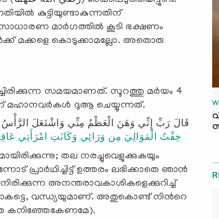
ുണ്ട്.
ല്‍ കുട്ടിയുണ്ടാകുന്നതിന്
 അസാധാരണ മാര്‍ഗത്തില്‍ കൂടി ഭക്ഷണം
്‍ക്ക് മക്കളെ കൊടുക്കാമല്ലോ. അതൊരു
ചിരിക്കുന്ന സമയമാണത്. സൂറത്തു മര്‍യം 4
W
് മഹാനവര്‍കള്‍ ദുആ ചെയ്യുന്നത്.
വ
قَالَ رَبِّ إِنِّي وَهَنَ الْعَظْمُ مِنِّي وَاشْتَعَلَ الرَّأْسُ شَ)
സ
خِفْتُ الْمَوَالِيَ مِن وَرَائِي وَكَانَتِ امْرَأَتِي عَاقِرً
ായിരിക്കുന്നു; തല നരച്ചുവെളുക്കുകയും
ിന്നോട് പ്രാര്‍ഥിച്ചിട്ട് ഉത്തരം ലഭിക്കാതെ ഞാന്‍
R
രാനിരിക്കുന്ന അനന്തരാവകാശികളെക്കുറിച്ച്
യാകട്ടെ, വന്ധ്യയുമാണ്. അതുകൊണ്ട് നിന്‍റെ
ത്തെ കനിഞ്ഞേകേണമേ).