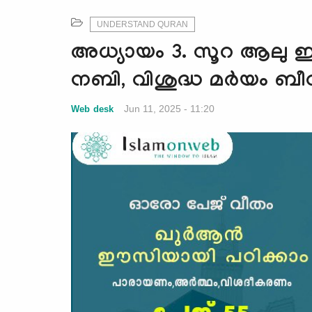
UNDERSTAND QURAN
അധ്യായം 3. സൂറ ആലു ഇം
നബി, വിശുദ്ധ മർയം ബീ
Jun 11, 2025 - 11:20
Web desk