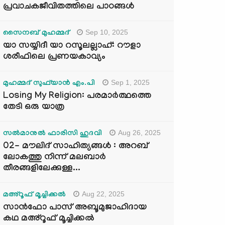
പ്രവാചകജീവിതത്തിലെ പാഠങ്ങൾ
Sep 10, 2025
സൈനബ് മുഹമ്മദ്
യാ സയ്യിദീ യാ റസൂലല്ലാഹ്: റൗളാ
ശരീഫിലെ പ്രണയകാവ്യം
Sep 1, 2025
മുഹമ്മദ് സുഫ്‌യാൻ എം.പി
Losing My Religion: പരമാർത്ഥത്തെ
തേടി ഒരു യാത്ര
Aug 26, 2025
സൽമാനുൽ ഫാരിസി ഹുദവി
02- മൗലിദ് സാഹിത്യങ്ങൾ : അറബ്
ലോകത്തു നിന്ന് മലബാർ
തീരങ്ങളിലേക്കുള്ള...
Aug 22, 2025
മഅ്റൂഫ് മൂച്ചിക്കല്‍
സാൻഫോ പാസ് അബൂമുജാഹിദായ
കഥ മഅ്റൂഫ് മൂച്ചിക്കല്‍