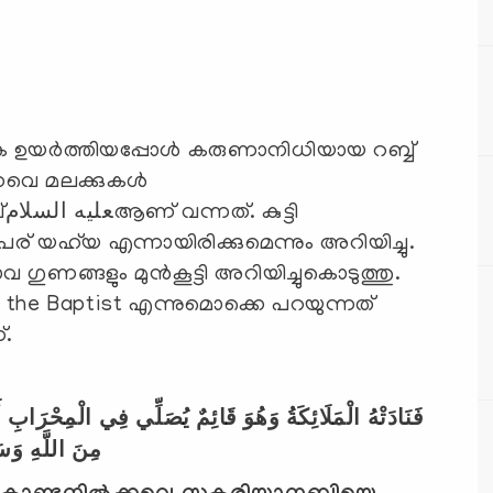
കൈ ഉയര്‍ത്തിയപ്പോള്‍ കരുണാനിധിയായ റബ്ബ്
്കവെ മലക്കുകള്‍
ി
ര് യഹ്‌യ എന്നായിരിക്കുമെന്നും അറിയിച്ചു.
ാവ ഗുണങ്ങളും മുന്‍കൂട്ടി അറിയിച്ചുകൊടുത്തു.
 the Baptist എന്നുമൊക്കെ പറയുന്നത്
ാണ്.
فَنَادَتْهُ الْمَلَائِكَةُ وَهُوَ قَائِمٌ يُصَلِّي فِي الْمِحْرَابِ أَن
مِنَ اللَّهِ وَسَ