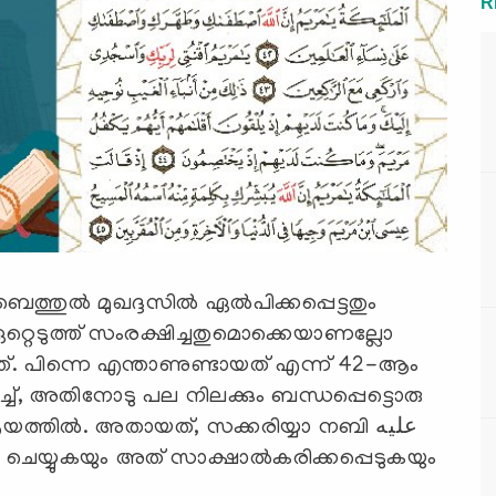
R
ത്. പിന്നെ എന്താണുണ്ടായത് എന്ന് 42-ആം
െച്ച്, അതിനോടു പല നിലക്കും ബന്ധപ്പെട്ടൊരു
ല്‍. അതായത്, സക്കരിയ്യാ നബി عليه