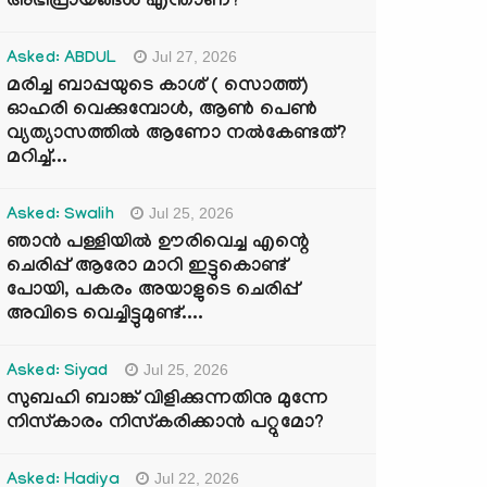
അഭിപ്രായങ്ങൾ എന്താണ്?
Jul 27, 2026
Asked: ABDUL
മരിച്ച ബാപ്പയുടെ കാശ് ( സൊത്ത്)
ഓഹരി വെക്കുമ്പോൾ, ആണ്‍ പെണ്‍
വ്യത്യാസത്തില്‍ ആണോ നല്‍കേണ്ടത്?
മറിച്ച്...
Jul 25, 2026
Asked: Swalih
ഞാൻ പള്ളിയിൽ ഊരിവെച്ച എന്റെ
ചെരിപ്പ് ആരോ മാറി ഇട്ടുകൊണ്ട്
പോയി, പകരം അയാളുടെ ചെരിപ്പ്
അവിടെ വെച്ചിട്ടുമുണ്ട്....
Jul 25, 2026
Asked: Siyad
സുബഹി ബാങ്ക് വിളിക്കുന്നതിനു മുന്നേ
നിസ്കാരം നിസ്കരിക്കാൻ പറ്റുമോ?
Jul 22, 2026
Asked: Hadiya