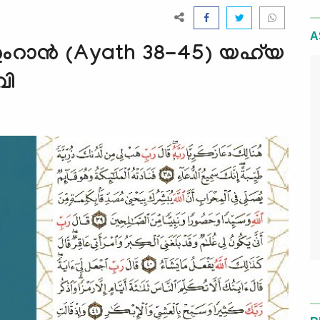
A
റാന്‍ (Ayath 38-45) യഹ്‌യ
വി