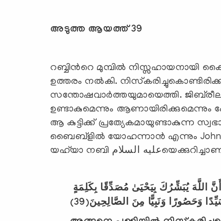
അടുത്ത ആയത്ത് 39
റബ്ബിന്‍റെ മുമ്പില്‍ നിസ്സഹായനായി 
ഉത്തരം നല്‍കി. നിസ്‌കരിച്ചുകൊണ്ടിരിക
സന്തോഷവാര്‍ത്തയുമായെത്തി. ജിബ്‌രീല്‍عليه السلامആണ് വന്നത്. കുട്ട
ഉണ്ടാകുമെന്നും ആണായിരിക്കുമെന്നും പേ
ആ കുട്ടിക്ക് പ്രത്യേകമായുണ്ടാകുന്ന സ്വഭ
ബൈബ്‌ളില്‍ യോഹന്നാന്‍ എന്നും John
യഹ്‌യാ നബി عليه السلامയെക്കുറിച്ച
َّ اللَّهَ يُبَشِّرُكَ بِيَحْيَىٰ مُصَدِّقًا بِكَلِمَةٍ
(39)
يِّدًا وَحَصُورًا وَنَبِيًّا مِنَ الصَّالِحِينَ