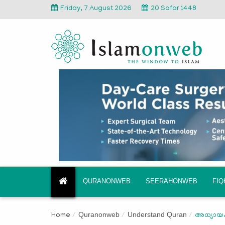
Friday, 7 August 2026
20 Safar 1448
QURANONWEB
SEERAHONWEB
FI
Quranonweb
Understand Quran
Home
അധ്യായം 