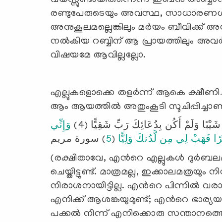
വയസ്സുണ്ടായിരുന്നെന്ന് ഇബ്നു അബ്ബാസ് (رضي الله عنهما) രേഖപ്പെടുത്തിയിട്ട
രണ്ടുപേരുടെയും അവസ്ഥ, സാധാരണഗതിയി
അനുകൂലമല്ലെങ്കിലും മര്‍യം ബീവിക്ക്
നല്‍കിയ റബ്ബിന് ആ പ്രായത്തിലും അവര
വിഷയമേ ആവില്ലല്ലോ.
എല്ലുകളൊക്കെ തളര്‍ന്ന് ആകെ ക്ഷീണിച്
ആം ആയത്തില്‍ അതുംകൂടി സൂചിപ്പിച്ചാണ
يْبًا وَلَمْ أَكُن بِدُعَائِكَ رَبِّ شَقِيًّا (4
وَإِنِّي
) سورة مريم
5
(
ا فَهَبْ لِي مِن لَّدُنكَ وَلِيًّا
(രക്ഷിതാവേ, എന്‍റെ എല്ലുകള്‍ ദുര്‍ബലമ
ചെയ്തിട്ടുണ്ട്. മാത്രമല്ല, ഇക്കാലമത്രയും ന
നിരാശനായിട്ടില്ല. എന്‍റെ പിന്നില്‍ വ
എനിക്ക് ആശങ്കയുമുണ്ട്; എന്‍റെ ഭാര്യ
പക്കല്‍ നിന്ന് എനിക്കൊരു സന്താന