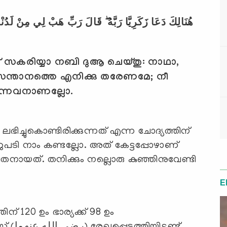
هُنَالِكَ دَعَا زَكَرِيَّا رَبَّهُ ۖ قَالَ رَبِّ هَبْ لِي مِنْ لَدُنْكَ 
ട് സകരിയ്യാ നബി ദുആ ചെയ്തു: നാഥാ
,
തമ സന്താനത്തെ എനിക്കു തരേണമേ
;
നീ
്കുന്നവനാണല്ലോ.
ഭിച്ചുകൊണ്ടിരിക്കുന്നത് എന്ന ചോദ്യത്തിന്
E
് 120 ഉം ഭാര്യക്ക് 98 ഉം