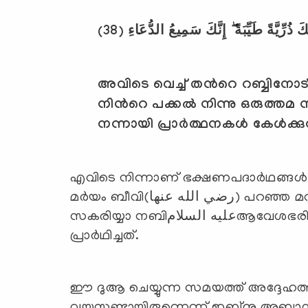
(38)
ذُرِّيَّةً طَيِّبَةً ۖ إِنَّكَ سَمِيعُ الدُّعَاءِ
അവിടെ വെച്ച് തന്‍റെ റബ്ബിനോ
നിന്‍റെ പക്കല്‍ നിന്നു ഒരുത്
നന്നായി പ്രാര്‍ത്ഥനകള്‍ കേള്‍ക
എവിടെ നിന്നാണ് ഭക്ഷണപദാര്‍ഥങ്ങള്‍ ല
മര്‍യം ബീവി(رضي الله عنها) പറഞ്ഞ മറുപടി നാം കണ്ടല്ലോ. അത് കേട്ടപ്പോഴാണ്
സകരിയ്യാ നബിعليه السلامആവേശഭരിതനായത്. തനിക്കും നല്ലൊരു കുഞ്ഞിനുവേണ്ടി
പ്രാര്‍ഥിച്ചത്.
ഈ ദുആ ചെയ്യുന്ന സമയത്ത് അദ്ദേഹത്തിന