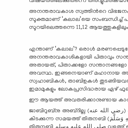
വിഷയത്തിലേക്കുതന്നെ തിരിച്ചുവരികയാ
അനന്തരാവകാശ സ്വത്തിന്‍റെ വിഭജ
സൂക്തമാണ് ‘കലാല’യെ സംബന്ധിച്ച്
സൂറയിലെത്തന്നെ 11,12 ആയത്തുകളിലും 
എന്താണ് ‘കലാല’? ഒരാള്‍ മരണപ്പെടുമ്
അനന്തരാവകാശികളായി പിതാവും സന്താന
അതായത്, പിതാക്കളോ സന്താനങ്ങളോ 
അവസ്ഥ. ഇങ്ങനെയാണ് മഹാനായ അബൂബക്ര്‍(رضي الله عنه) വ്
സ്വഹാബികള്‍, താബിഉകള്‍ തുടങ്ങിയവര
ഇമാമുകളും ലോകപ്രസിദ്ധരായ ഏഴ് ഫു
ഈ ആയത്ത് അവതരിക്കാനുണ്ടായ കാരണവുമായ
ജാബിറുബ്നു അബ്‌ദില്ല (رضي الله عنه) പറയുന്നു: ഞാന്‍ രോഗിയായി ബോധമില്ലാതെ
കിടക്കുന്ന സമയത്ത് തിരുനബി (صَلَّى اللَّهُ عَلَيْهِ وَسَلَّمَ) എന്‍റെയടുത്ത് വന്നു.
തിരുനബി صلى الله عليه وسلم വുളൂഅ് ചെയ്തു. പിന്നീട് അവിടന്ന് എന്‍റെ മേല്‍