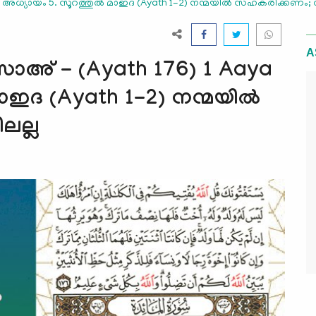
a അധ്യായം 5. സൂറത്തുല്‍ മാഇദ (Ayath 1-2) നന്മയില്‍ സഹകരിക്കണം; ത
A
സാഅ് - (Ayath 176) 1 Aaya
ാഇദ (Ayath 1-2) നന്മയില്‍
ലല്ല