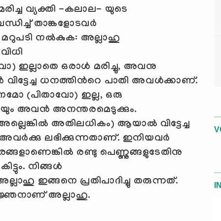
ച്ച വ്യക്തി -കലാല- യുടെ
ച്ച് താങ്കളോടവര്‍
 മറുപടി നല്‍കുക: അല്ലാഹു
് വിധി
വോ
)
ഇല്ലാതെ ഒരാള്‍ മരിച്ചു
,
അവനു
 വിട്ടേച്ച ധനത്തിന്‍റെ പാതി അവള്‍ക്കാണ്.
ാനമോ
(
പിതാവോ
)
ഇല്ല
,
ഒരു
രയും അവന്‍ അനന്തരമെടുക്കും.
അല്ലെങ്കില്‍ അതിലധികം) ആയാല്‍ വിട്ടേച്ച
V
 അവര്‍ക്കു ലഭിക്കുന്നതാണ്. ഇനിയവര്‍
ങളാണെങ്കില്‍ രണ്ടു പെണ്ണുങ്ങളുടേതിനു
ും. നിങ്ങള്‍
്ലാഹു ഇങ്ങനെ പ്രതിപാദിച്ചു തരുന്നത്.
I
‍വജ്ഞനാണ് അല്ലാഹു.