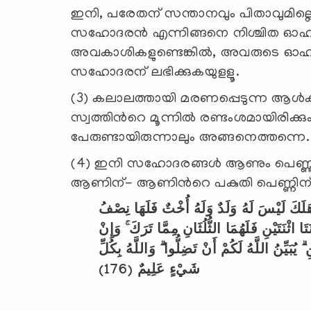
ഇനി, പരേതന് സന്താനവും പിതാവുമില്ലെങ്ക
സഹോദരന്‍ എന്നിങ്ങനെ നിശ്ചിത ഓഹരി 
അവകാശികളുണ്ടെങ്കില്‍, അവരുടെ ഓഹരി
സഹോദരന് ലഭിക്കുകയുളളൂ.
(3) കലാലത്തായി മരണപ്പെടുന്ന ആള്‍ക്ക
സ്വത്തിന്‍റെ മൂന്നില്‍ രണ്ടംശമായിരി
പേരുണ്ടായിരുന്നാലും അങ്ങനെത്തന്നെ.
(4) ഇനി സഹോദരങ്ങള്‍ ആണും പെണ്ണും ഉ
ആണിന്- ആണിന്‍റെ പകുതി പെണ്ണിന് –
 هَلَكَ لَيْسَ لَهُ وَلَدٌ وَلَهُ أُخْتٌ فَلَهَا نِصْفُ
َا اثْنَتَيْنِ فَلَهُمَا الثُّلُثَانِ مِمَّا تَرَكَ ۚ وَإِنْ
 يُبَيِّنُ اللَّهُ لَكُمْ أَنْ تَضِلُّوا ۗ وَاللَّهُ بِكُلِّ
(176)
شَيْءٍ عَلِيمٌ