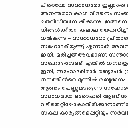
പിതാവോ സന്താനമോ ഇല്ലാതെ മരി
അനന്തരാവകാശ വിഭജനം സംബന്ധി
മതവിധിയന്വേഷിക്കുന്നു. ഇങ്ങനെ
നിങ്ങള്‍ക്കിതാ
'
കലാല
'
യെക്കുറിച്ച
നല്‍കുന്നു
-
സന്താനമോ
(
പിതാ
സഹോദരിയുണ്ട്
;
എന്നാല്‍ അവന്‍
ഇനി
,
മരിച്ചത് അവളാണ്
,
സന്ത
സഹോദരനുണ്ട്
;
എങ്കില്‍ ധനമത്
ഇനി
,
സഹോദരിമാര്‍ രണ്ടുപേര്‍ (
ധനത്തിന്‍റെ മൂന്നില്‍ രണ്ടുഭാഗം
ആണും പെണ്ണുമടങ്ങുന്ന സഹോദരങ്
സമാനമായ ഒരോഹരി ആണിനു കിട്ട
വഴിതെറ്റിപ്പോകാതിരിക്കാനാണ് അല
സകല കാര്യങ്ങളെപ്പറ്റിയും സര്