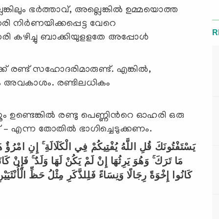
ിലും ഭര്‍ത്താവ്, അല്ലെങ്കില്‍ ഉമ്മയൊത്ത
നിര്‍ണയിക്കപ്പെട്ട വേറെ
R
 കഴിച്ചു ബാക്കിയുളളതേ അപ്പോള്‍
് രണ്ട് സഹോദരിമാരുണ്ട്. എങ്കില്‍,
ക്കും അവകാശം. രണ്ടിലധികം
ണ്ടെങ്കില്‍ രണ്ടു പെണ്ണിന്‍റെ ഓഹരി ഒരു
 എന്ന തോതില്‍ ഭാഗിച്ചെടുക്കണം.
يَسْتَفْتُونَكَ قُلِ اللَّهُ يُفْتِيكُمْ فِي الْكَلَالَةِ ۚ إِنِ امْرُؤٌ
مَا تَرَكَ ۚ وَهُوَ يَرِثُهَا إِنْ لَمْ يَكُنْ لَهَا وَلَدٌ ۚ فَإِنْ كَانَت
كَانُوا إِخْوَةً رِجَالًا وَنِسَاءً فَلِلذَّكَرِ مِثْلُ حَظِّ الْأُنْثَيَيْنِ ۗ