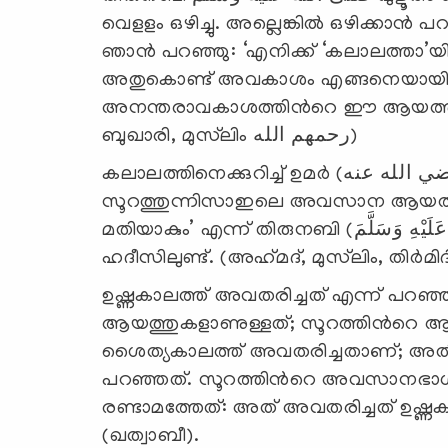
വെളളം ഒഴിച്ചു. അല്ലെങ്കില്‍ ഒഴിക്കാന
ഞാന്‍ പറഞ്ഞു: ‘എനിക്ക് ‘കലാലത്താ’യ
അതുകൊണ്ട് അവകാശം എങ്ങനെയായിരിക
അനന്തരാവകാശത്തിന്‍റെ ഈ ആയത്ത് അവ
ബുഖാരി, മുസ്‍ലിം رحمهم الله)
കലാലത്തിനെക്കുറിച്ച് ഉമര്‍ (رضي الله عنه) ചോദിച്ചപ്പോള്‍, ‘തനിക്ക്
സൂറത്തുന്നിസാഇലെ അവസാന ആയത്താ
മതിയാകും’ എന്ന് തിരുനബി (صَلَّى اللَّهُ عَلَيْهِ وَسَلَّمَ) മറുപടി പറഞ്ഞ കാര്യം
ഉഷ്ണകാലത്ത് അവതരിച്ചത് എന്ന് പറഞ്ഞാല
ആയത്തുകളാണുള്ളത്; സൂറത്തിന്‍റെ ആ
ശൈത്യകാലത്ത് അവതരിച്ചതാണ്; അതിലി
പറഞ്ഞത്. സൂറത്തിന്‍റെ അവസാനഭ
രണ്ടാമത്തേത്: അത് അവതരിച്ചത് ഉഷ്ണക
(ഖത്വാബീ).