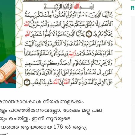
R
 അനന്തരാവകാശ നിയമങ്ങളടക്കം
ളും പറഞ്ഞിരുന്നുവല്ലോ. ശേഷം മറ്റു പല
യുകയും ചെയ്തു. ഇനി സൂറയുടെ
്തെ ആയത്തായ 176 ല്‍ ആദ്യ