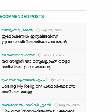
ECOMMENDED POSTS
Sep 29, 2025
മഅ്റൂഫ് മൂച്ചിക്കല്‍
ഇമോഷണൽ ഇന്റലിജൻസ്:
പ്രവാചകജീവിതത്തിലെ പാഠങ്ങൾ
Sep 10, 2025
സൈനബ് മുഹമ്മദ്
യാ സയ്യിദീ യാ റസൂലല്ലാഹ്: റൗളാ
ശരീഫിലെ പ്രണയകാവ്യം
Sep 1, 2025
മുഹമ്മദ് സുഫ്‌യാൻ എം.പി
Losing My Religion: പരമാർത്ഥത്തെ
തേടി ഒരു യാത്ര
Aug 26, 2025
സൽമാനുൽ ഫാരിസി ഹുദവി