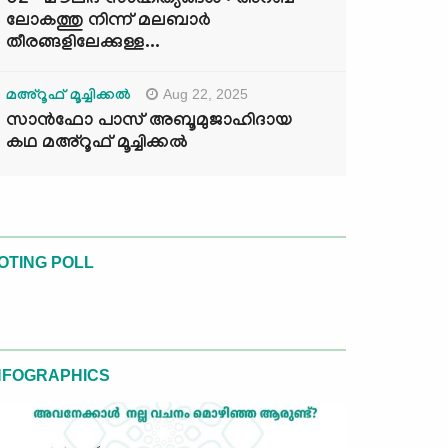
02- മൗലിദ് സാഹിത്യങ്ങൾ : അറബ്
ലോകത്തു നിന്ന് മലബാർ
തീരങ്ങളിലേക്കുള്ള...
Aug 22, 2025
മഅ്റൂഫ് മൂച്ചിക്കല്‍
സാൻഫോ പാസ് അബൂമുജാഹിദായ
കഥ മഅ്റൂഫ് മൂച്ചിക്കല്‍
OTING POLL
NFOGRAPHICS