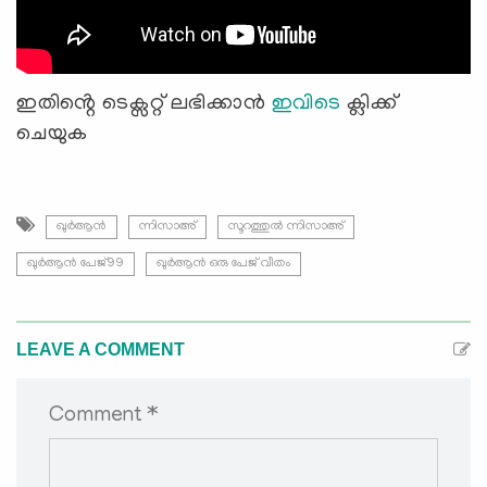
ഇതിൻ്റെ ടെക്സറ്റ് ലഭിക്കാൻ
ഇവിടെ
ക്ലിക്ക്
ചെയുക
ഖുർആൻ
ന്നിസാഅ്
സൂറത്തുല്‍ ന്നിസാഅ്
ഖുർആൻ പേജ്99
ഖുർആൻ ഒരു പേജ് വീതം
LEAVE A COMMENT
Comment *