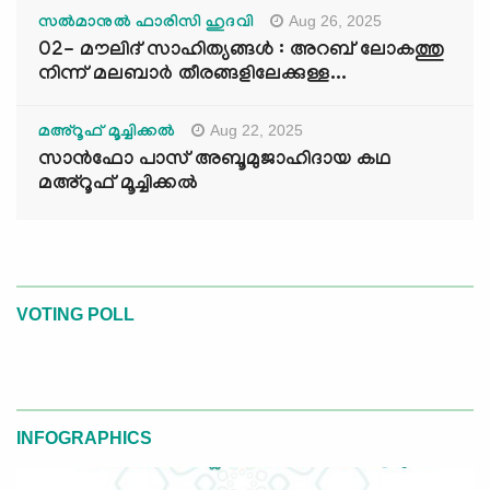
Aug 26, 2025
സൽമാനുൽ ഫാരിസി ഹുദവി
02- മൗലിദ് സാഹിത്യങ്ങൾ : അറബ് ലോകത്തു
നിന്ന് മലബാർ തീരങ്ങളിലേക്കുള്ള...
Aug 22, 2025
മഅ്റൂഫ് മൂച്ചിക്കല്‍
സാൻഫോ പാസ് അബൂമുജാഹിദായ കഥ
മഅ്റൂഫ് മൂച്ചിക്കല്‍
VOTING POLL
INFOGRAPHICS