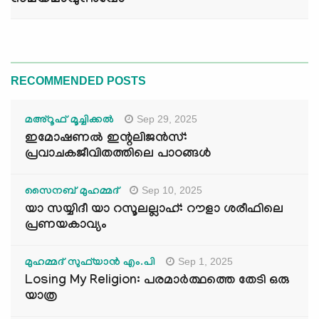
സമയമാവുന്നുവോ
RECOMMENDED POSTS
Sep 29, 2025
മഅ്റൂഫ് മൂച്ചിക്കല്‍
ഇമോഷണൽ ഇന്റലിജൻസ്:
പ്രവാചകജീവിതത്തിലെ പാഠങ്ങൾ
Sep 10, 2025
സൈനബ് മുഹമ്മദ്
യാ സയ്യിദീ യാ റസൂലല്ലാഹ്: റൗളാ ശരീഫിലെ
പ്രണയകാവ്യം
Sep 1, 2025
മുഹമ്മദ് സുഫ്‌യാൻ എം.പി
Losing My Religion: പരമാർത്ഥത്തെ തേടി ഒരു
യാത്ര