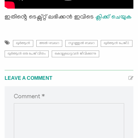
ഇതിൻ്റെ ടെക്സ്റ്റ് ലഭിക്കൻ ഇവിടെ
ക്ലിക്ക് ചെയുക
ഖുർആൻ
അൽ-ബഖറ
സൂറത്തുല്‍ ബഖറ
ഖുർആൻ പേജ്11
ഖുർആൻ ഒരു പേജ് വീതം
കൊല്ലപ്പെട്ടവന്‍ ജീവിക്കുന്നു
LEAVE A COMMENT
Comment *