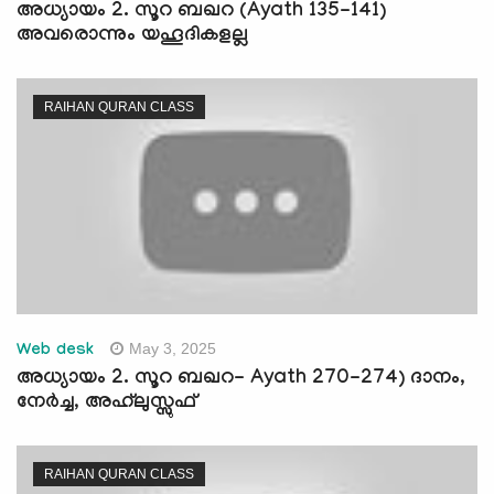
അധ്യായം 2. സൂറ ബഖറ (Ayath 135-141)
അവരൊന്നും യഹൂദികളല്ല
RAIHAN QURAN CLASS
May 3, 2025
Web desk
അധ്യായം 2. സൂറ ബഖറ- Ayath 270-274) ദാനം,
നേർച്ച, അഹ്‌ലുസ്സുഫ്
RAIHAN QURAN CLASS