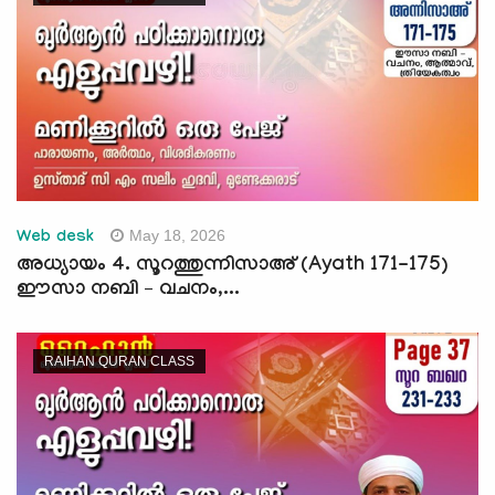
May 18, 2026
Web desk
അധ്യായം 4. സൂറത്തുന്നിസാഅ് (Ayath 171-175)
ഈസാ നബി – വചനം,...
RAIHAN QURAN CLASS