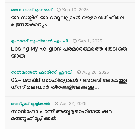
Sep 10, 2025
സൈനബ് മുഹമ്മദ്
യാ സയ്യിദീ യാ റസൂലല്ലാഹ്: റൗളാ ശരീഫിലെ
പ്രണയകാവ്യം
Sep 1, 2025
മുഹമ്മദ് സുഫ്‌യാൻ എം.പി
Losing My Religion: പരമാർത്ഥത്തെ തേടി ഒരു
യാത്ര
Aug 26, 2025
സൽമാനുൽ ഫാരിസി ഹുദവി
02- മൗലിദ് സാഹിത്യങ്ങൾ : അറബ് ലോകത്തു
നിന്ന് മലബാർ തീരങ്ങളിലേക്കുള്ള...
Aug 22, 2025
മഅ്റൂഫ് മൂച്ചിക്കല്‍
സാൻഫോ പാസ് അബൂമുജാഹിദായ കഥ
മഅ്റൂഫ് മൂച്ചിക്കല്‍