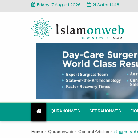
Friday, 7 August 2026
21 Safar 1448
QURANONWEB
SEERAHONWEB
FI
Quranonweb
General Articles
Home
വിശുദ്ധ ഖു