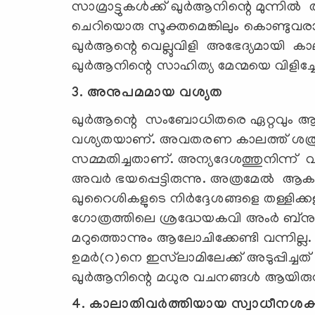
സാമ്രാട്ടുകൾക്ക് ഖുർആനിന്റെ മുന്നിൽ ത
ചെറിയൊരു സൂക്തമെങ്കിലും കൊണ്ടുവര
ഖുർആന്റെ വെല്ലുവിളി അഭേദ്യമായി കാലങ
ഖുർആനിന്റെ സാഹിത്യ മേന്മയെ വിളിച്
3. അനുപമമായ വശ്യത
ഖുർആന്റെ സംബോധിതരെ ഏറ്റവും ആഴത
വശ്യതയാണ്. അവതരണ കാലത്ത് ശത്രു
സമ്മതിച്ചതാണ്. അന്യദേശത്തുനിന്ന്
അവർ ഭയപ്പെട്ടിരുന്നു. അത്രമേൽ 
ഖുറൈശികളുടെ നിർദ്ദേശങ്ങളെ തള്ളിക
ഗോത്രത്തിലെ ശ്രദ്ധേയകവി അംർ ബ്
മറുത്തൊന്നും ആലോചിക്കേണ്ടി വന്നില്ല
ഉമര്‍(റ)നെ ഇസ്‍ലാമിലേക്ക് അടുപ്പിച്ചത
ഖുർആനിന്റെ മധുര വചനങ്ങൾ ആയിരുന്
4. കാലാതിവർത്തിയായ സ്വാധീനശക്