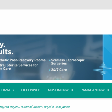
QHONWEB
LIFEONWEB
MUSLIMONWEB
RAMADANONWEB
ർആന്‍: ആരും സമ്മതിക്കുന്ന ആറ് മഹത്വങ്ങൾ