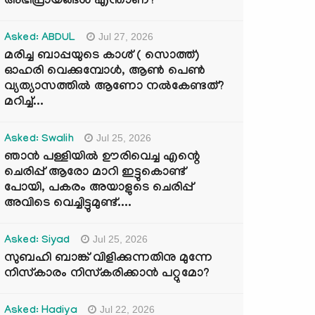
അഭിപ്രായങ്ങൾ എന്താണ്?
Jul 27, 2026
Asked: ABDUL
മരിച്ച ബാപ്പയുടെ കാശ് ( സൊത്ത്)
ഓഹരി വെക്കുമ്പോൾ, ആണ്‍ പെണ്‍
വ്യത്യാസത്തില്‍ ആണോ നല്‍കേണ്ടത്?
മറിച്ച്...
Jul 25, 2026
Asked: Swalih
ഞാൻ പള്ളിയിൽ ഊരിവെച്ച എന്റെ
ചെരിപ്പ് ആരോ മാറി ഇട്ടുകൊണ്ട്
പോയി, പകരം അയാളുടെ ചെരിപ്പ്
അവിടെ വെച്ചിട്ടുമുണ്ട്....
Jul 25, 2026
Asked: Siyad
സുബഹി ബാങ്ക് വിളിക്കുന്നതിനു മുന്നേ
നിസ്കാരം നിസ്കരിക്കാൻ പറ്റുമോ?
Jul 22, 2026
Asked: Hadiya