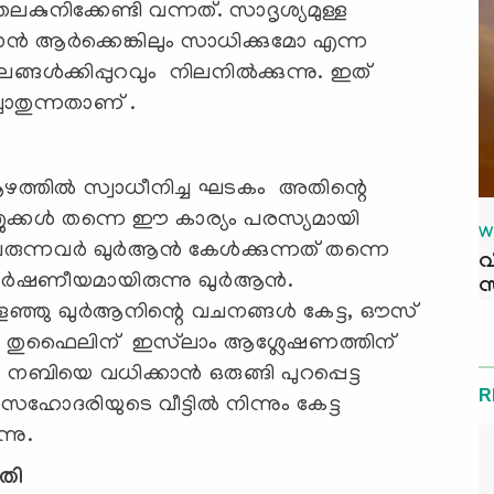
ലകുനിക്കേണ്ടി വന്നത്. സാദൃശ്യമുള്ള
ാൻ ആർക്കെങ്കിലും സാധിക്കുമോ എന്ന
്ങൾക്കിപ്പുറവും നിലനിൽക്കുന്നു. ഇത്‌
ചോതുന്നതാണ് .
്തിൽ സ്വാധീനിച്ച ഘടകം അതിന്റെ
ക്കൾ തന്നെ ഈ കാര്യം പരസ്യമായി
W
 വരുന്നവർ ഖുർആൻ കേൾക്കുന്നത് തന്നെ
വ
ആകർഷണീയമായിരുന്നു ഖുർആൻ.
സ
്കളഞ്ഞു ഖുർആനിന്റെ വചനങ്ങൾ കേട്ട, ഔസ്
നു തുഫൈലിന് ഇസ്‍ലാം ആശ്ലേഷണത്തിന്
. നബിയെ വധിക്കാൻ ഒരുങ്ങി പുറപ്പെട്ട
R
് സഹോദരിയുടെ വീട്ടിൽ നിന്നും കേട്ട
നു.
തി