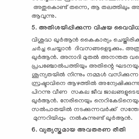
അതുകൊണ്ട് തന്നെ, ആ തലത്തിലും 
ആവുന്നു.
5. അതിശയിപ്പിക്കുന്ന വിഷയ വൈവിധ്
വിശുദ്ധ ഖുർആൻ കൈകാര്യം ചെയ്തിരിക
ചർച്ച ചെയ്യാൻ ദിവസങ്ങളെടുക്കും. അ
ഖുർആൻ. അനാദി മുതൽ അനന്തത വരെ ഖ
പ്രപഞ്ചോല്‍പത്തിയും അതിന്റെ ഘട
ശൂന്യതയിൽ നിന്നും നമ്മൾ വസിക്കുന്ന പ
സ്രഷ്ടാവിനെ ആഴത്തിൽ അന്വേഷിക്കുന്
പിറന്നു വീണ സകല ജീവ ജാലങ്ങളുടെയും ജ
ഖുർആൻ. നേരിനെയും നെറികേടിനെയും കൃ
സൽപാതയിൽ നടക്കുന്നവർക്ക് സന്തോഷവ
മുന്നറിയിപ്പും നൽകുന്നുണ്ട് ഖുർആൻ.
6. വ്യത്യസ്തമായ അവതരണ രീതി