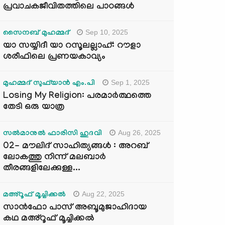
പ്രവാചകജീവിതത്തിലെ പാഠങ്ങൾ
Sep 10, 2025
സൈനബ് മുഹമ്മദ്
യാ സയ്യിദീ യാ റസൂലല്ലാഹ്: റൗളാ
ശരീഫിലെ പ്രണയകാവ്യം
Sep 1, 2025
മുഹമ്മദ് സുഫ്‌യാൻ എം.പി
Losing My Religion: പരമാർത്ഥത്തെ
തേടി ഒരു യാത്ര
Aug 26, 2025
സൽമാനുൽ ഫാരിസി ഹുദവി
02- മൗലിദ് സാഹിത്യങ്ങൾ : അറബ്
ലോകത്തു നിന്ന് മലബാർ
തീരങ്ങളിലേക്കുള്ള...
Aug 22, 2025
മഅ്റൂഫ് മൂച്ചിക്കല്‍
സാൻഫോ പാസ് അബൂമുജാഹിദായ
കഥ മഅ്റൂഫ് മൂച്ചിക്കല്‍