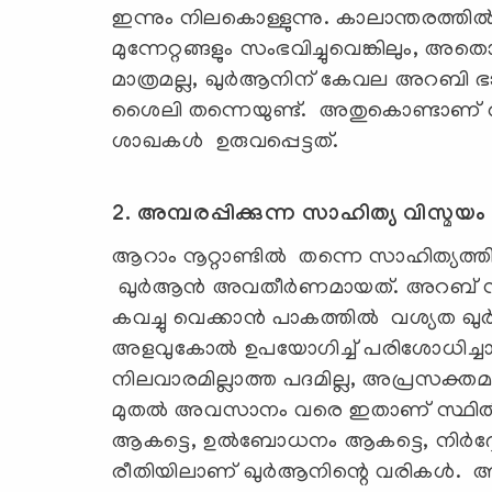
ഇന്നും നിലകൊള്ളുന്നു. കാലാന്തരത
മുന്നേറ്റങ്ങളും സംഭവിച്ചുവെങ്കിലും, അ
മാത്രമല്ല, ഖുർആനിന് കേവല അറബി ഭ
ശൈലി തന്നെയുണ്ട്. അതുകൊണ്ടാണ് അത
ശാഖകൾ ഉരുവപ്പെട്ടത്.
2. അമ്പരപ്പിക്കുന്ന സാഹിത്യ വിസ്മയം
ആറാം നൂറ്റാണ്ടിൽ തന്നെ സാഹിത്യത്തി
ഖുർആൻ അവതീർണമായത്. അറബ് സാഹിത്യ
കവച്ചു വെക്കാൻ പാകത്തിൽ വശ്യത ഖുർ
അളവുകോൽ ഉപയോഗിച്ച് പരിശോധിച്ചാല
നിലവാരമില്ലാത്ത പദമില്ല, അപ്രസക്
മുതൽ അവസാനം വരെ ഇതാണ് സ്ഥിത
ആകട്ടെ, ഉൽബോധനം ആകട്ടെ, നിർദ്ദ
രീതിയിലാണ് ഖുർആനിന്റെ വരികൾ. അ