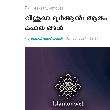
GENERAL ARTICLES
വിശുദ്ധ ഖുർആന്‍: ആരും 
മഹത്വങ്ങൾ
Jan 20, 2024 - 19:17
സുഹൈൽ കോടിയമ്മൽ