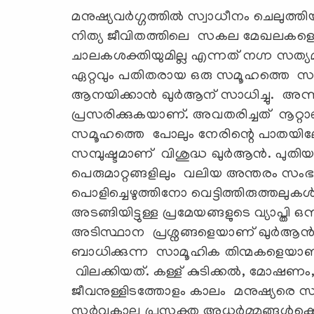
മനുഷ്യവർഗ്ഗത്തിൽ സ്വാധീനം ചെലുത്തിയി
നിത്യ ജീവിതത്തിലെ സകല മേഖലകളെയു
ചാലകശക്തിയുമില്ല എന്നത് നഗ്ന സത്
ഏറ്റവും പതിതരായ ഒരു സമൂഹത്തെ സാം
ആനയിക്കാൻ ഖുർആന് സാധിച്ചു. അന്ന് പ
പ്രസരിക്കുകയാണ്. അവതരിച്ചത് നൂറ്റാണ
സമൂഹത്തെ പോലും നേരിന്റെ പാതയിലേക
സമ്പുഷ്ടമാണ് വിശുദ്ധ ഖുർആൻ. പുതിയക
പെരുമാറ്റങ്ങളിലും വലിയ അന്തരം സംഭ
പൊളിച്ചെഴുത്തിനോ വെട്ടിത്തിരുത്തല
അടങ്ങിയിട്ടുള്ള പ്രമേയങ്ങളുടെ വ്യാപ്തി
അടിസ്ഥാന പ്രശ്നങ്ങളെയാണ് ഖുർആൻ ചർച
ബാധിക്കുന്ന സാമൂഹിക തിന്മകളെയാ
വിലക്കിയത്. കള്ള് കുടിക്കൽ, മോഷണം, 
ജീവനുള്ളിടത്തോളം കാലം മനുഷ്യരെ സ്വാ
സർവ്വകാല പ്രസക്ത അധര്‍മ്മങ്ങൾക്