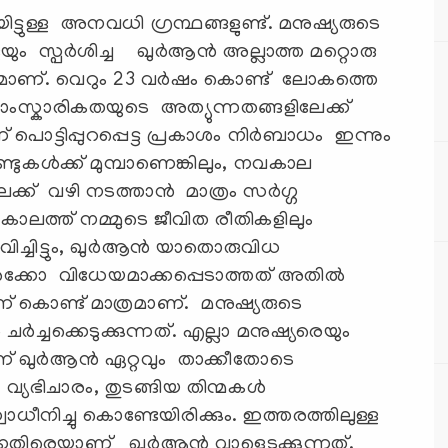
ട്ടുള്ള അനവധി ഗ്രന്ഥങ്ങളുണ്ട്. മനുഷ്യരുടെ
ം സ്പർശിച്ച ഖുർആൻ അല്ലാത്ത മറ്റൊരു
യമാണ്. വെറും 23 വർഷം കൊണ്ട് ലോകത്തെ
സ്കാരികതയുടെ അത്യുന്നതങ്ങളിലേക്ക്
ൊട്ടിപ്പുറപ്പെട്ട പ്രകാശം നിർബാധം ഇന്നും
്ടുകൾക്ക് മുമ്പാണെങ്കിലും, നവകാല
്ക് വഴി നടത്താൻ മാത്രം സർഗ്ഗ
ാലത്ത്‌ നമ്മുടെ ജീവിത രീതികളിലും
വിച്ചിട്ടും, ഖുർആൻ യാതൊരുവിധ
ുകൾക്കോ വിധേയമാക്കപ്പെടാത്തത് അതിൽ
 ഒന്ന് കൊണ്ട് മാത്രമാണ്. മനുഷ്യരുടെ
്ചക്കെടുക്കുന്നത്. എല്ലാ മനുഷ്യരെയും
ണ് ഖുർആൻ ഏറ്റവും താക്കീതോടെ
വ്യഭിചാരം, തുടങ്ങിയ തിന്മകൾ
ധീനിച്ചു കൊണ്ടേയിരിക്കും. ഇത്തരത്തിലുള്ള
കെതിരെയാണ് ഖുർആൻ വാളെടുക്കുന്നത്.