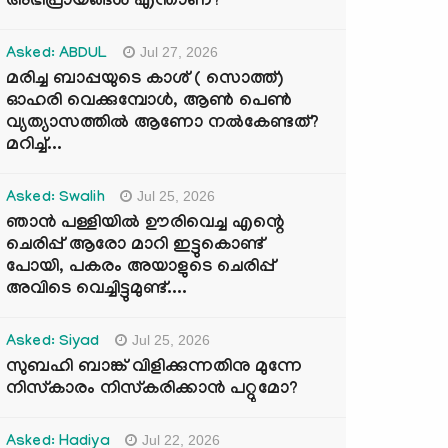
അഭിപ്രായങ്ങൾ എന്താണ്?
Jul 27, 2026
Asked: ABDUL
മരിച്ച ബാപ്പയുടെ കാശ് ( സൊത്ത്)
ഓഹരി വെക്കുമ്പോൾ, ആണ്‍ പെണ്‍
വ്യത്യാസത്തില്‍ ആണോ നല്‍കേണ്ടത്?
മറിച്ച്...
Jul 25, 2026
Asked: Swalih
ഞാൻ പള്ളിയിൽ ഊരിവെച്ച എന്റെ
ചെരിപ്പ് ആരോ മാറി ഇട്ടുകൊണ്ട്
പോയി, പകരം അയാളുടെ ചെരിപ്പ്
അവിടെ വെച്ചിട്ടുമുണ്ട്....
Jul 25, 2026
Asked: Siyad
സുബഹി ബാങ്ക് വിളിക്കുന്നതിനു മുന്നേ
നിസ്കാരം നിസ്കരിക്കാൻ പറ്റുമോ?
Jul 22, 2026
Asked: Hadiya