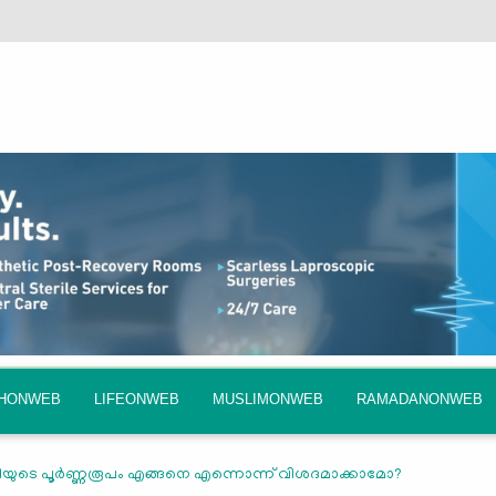
QHONWEB
LIFEONWEB
MUSLIMONWEB
RAMADANONWEB
ിയുടെ പൂര്‍ണ്ണരൂപം എങ്ങനെ എന്നൊന്ന് വിശദമാക്കാമോ?