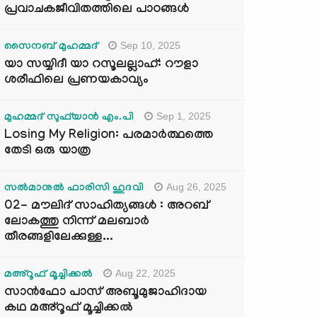
പ്രവാചകജീവിതത്തിലെ പാഠങ്ങൾ
Sep 10, 2025
സൈനബ് മുഹമ്മദ്
യാ സയ്യിദീ യാ റസൂലല്ലാഹ്: റൗളാ
ശരീഫിലെ പ്രണയകാവ്യം
Sep 1, 2025
മുഹമ്മദ് സുഫ്‌യാൻ എം.പി
Losing My Religion: പരമാർത്ഥത്തെ
തേടി ഒരു യാത്ര
Aug 26, 2025
സൽമാനുൽ ഫാരിസി ഹുദവി
02- മൗലിദ് സാഹിത്യങ്ങൾ : അറബ്
ലോകത്തു നിന്ന് മലബാർ
തീരങ്ങളിലേക്കുള്ള...
Aug 22, 2025
മഅ്റൂഫ് മൂച്ചിക്കല്‍
സാൻഫോ പാസ് അബൂമുജാഹിദായ
കഥ മഅ്റൂഫ് മൂച്ചിക്കല്‍