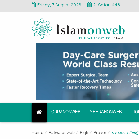
Friday, 7 August 2026
21 Safar 1448
QURANONWEB
SEERAHONWEB
FI
Fatwa onweb
Fiqh
Prayer
Home
ജനാബത്‌ കുള