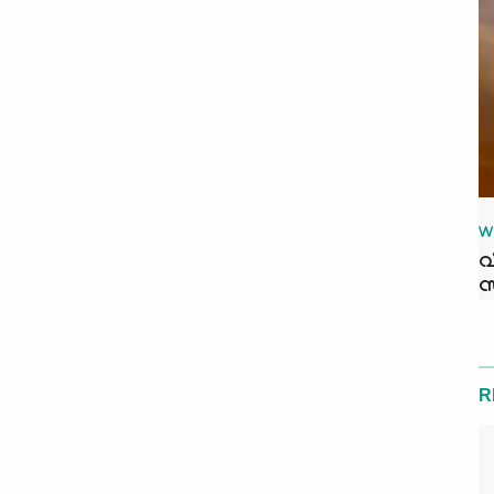
W
വ
സ
R